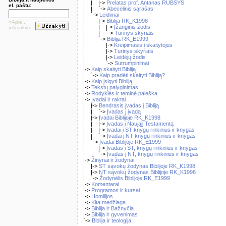
| | |->
Prelatas prof. Antanas RUBŠYS
el. paštu:
| | `->
Abėcėlinis sąrašas
| `->
Leidimai
| |->
Biblija RK_K1998
»Apie...
| | |->
Įžanginis žodis
»Atsakyti
| | `->
Turinys skyriais
| `->
Biblija RK_E1999
| |->
Kreipimasis į skaitytojus
| |->
Turinys skyriais
| |->
Leidėjų žodis
| `->
Sutrumpinimai
|->
Kaip skaityti Bibliją
| `->
Kaip pradėti skaityti Bibliją?
|->
Kaip įsigyti Bibliją
|->
Tekstų palyginimas
|->
Rodyklės ir teminė paieška
|->
Įvadai ir raktai
| |->
Bendrasis įvadas į Bibliją
| | `->
Įvadas į įvadą
| |->
Įvadai Biblijoje RK_K1998
| | |->
Įvadas į Naująjį Testamentą
| | |->
Įvadai į ST knygų rinkinius ir knygas
| | `->
Įvadai į NT knygų rinkinius ir knygas
| `->
Įvadai Biblijoje RK_E1999
| |->
Įvadas į ST, knygų rinkinius ir knygas
| `->
Įvadas į NT, knygų rinkinius ir knygas
|->
Žinynai ir žodynai
| |->
ST sąvokų žodynas Biblijoje RK_K1998
| |->
NT sąvokų žodynas Biblijoje RK_K1998
| `->
Žodynėlis Biblijoje RK_E1999
|->
Komentarai
|->
Programos ir kursai
|->
Homilijos
|->
Kita medžiaga
|->
Biblija ir Bažnyčia
|->
Biblija ir gyvenimas
`->
Biblija ir teologija