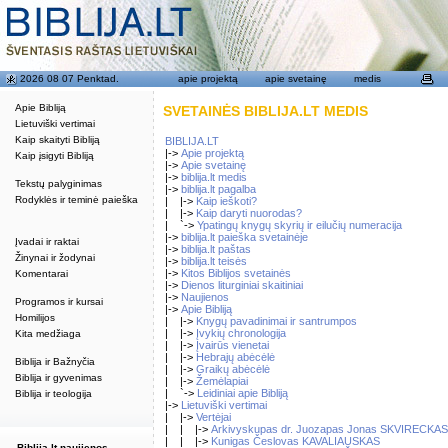
2026 08 07 Penktad.
apie projektą
apie svetainę
medis
Apie Bibliją
SVETAINĖS BIBLIJA.LT MEDIS
Lietuviški vertimai
Kaip skaityti Bibliją
BIBLIJA.LT
|->
Apie projektą
Kaip įsigyti Bibliją
|->
Apie svetainę
|->
biblija.lt medis
Tekstų palyginimas
|->
biblija.lt pagalba
Rodyklės ir teminė paieška
| |->
Kaip ieškoti?
| |->
Kaip daryti nuorodas?
| `->
Ypatingų knygų skyrių ir eilučių numeracija
|->
biblija.lt paieška svetainėje
Įvadai ir raktai
|->
biblija.lt paštas
Žinynai ir žodynai
|->
biblija.lt teisės
|->
Kitos Biblijos svetainės
Komentarai
|->
Dienos liturginiai skaitiniai
|->
Naujienos
Programos ir kursai
|->
Apie Bibliją
Homilijos
| |->
Knygų pavadinimai ir santrumpos
| |->
Įvykių chronologija
Kita medžiaga
| |->
Įvairūs vienetai
| |->
Hebrajų abėcėlė
Biblija ir Bažnyčia
| |->
Graikų abėcėlė
Biblija ir gyvenimas
| |->
Žemėlapiai
| `->
Leidiniai apie Bibliją
Biblija ir teologija
|->
Lietuviški vertimai
| |->
Vertėjai
| | |->
Arkivyskupas dr. Juozapas Jonas SKVIRECKAS
| | |->
Kunigas Česlovas KAVALIAUSKAS
Biblija.lt naujienos