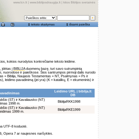
www.lcn.lt
|
www.biblijosdraugija.lt
|
kitos Biblijos svetainės
teksto skaitymas
išsami paieška
kios, kokios nurodytos konkrečiame teksto leidime.
, įdėtas į
BIBLIJA
duomenų bazę, turi savo sutrumpintą
, nuorodose ir paieškose. Šios santrumpos pirmoji dalis nurodo
štas = Biblija, Naujasis Testamentas = NT, Psalmynas = Ps ir
), leidimo pavadinimą (jei yra) (K = katalikų, E = ekumeninis) ir
Leidimo URL į biblija.lt
pavadinimas
DB
bšio (ST) ir Kavaliausko (NT)
BiblijaRKK1998
idimas 1998 m.
bšio (ST) ir Kavaliausko (NT)
BiblijaRKE1999
leidimas 1999 m.
ama UTF-8 koduotė.
 6, Opera 7 ar naujesnes naršykles.