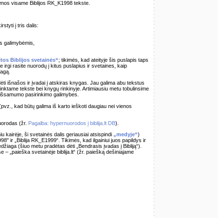
ekamos visame Biblijos RK_K1998 tekste.
styti į tris dalis:
os galimybėmis,
itos Biblijos svetainės“
; tikimės, kad ateityje šis puslapis taps
 irgi rasite nuorodų į kitus puslapius ir svetaines, kaip
iagą.
ti išnašos ir įvadai į atskiras knygas. Jau galima abu tekstus
sirinktame tekste bei knygų rinkinyje. Artimiausiu metu tobulinsime
ų išsamumo pasirinkimo galimybes.
pvz., kad būtų galima iš karto ieškoti daugiau nei vienos
uorodas (žr.
Pagalba: hypernuorodos į biblija.lt DB
).
 kairėje, ši svetainės dalis geriausiai atsispindi
„medyje“
)
998" ir „Biblija RK_E1999“. Tikimės, kad ilgainiui juos papildys ir
 medžiaga (šiuo metu pradėtas dėti „Bendrasis įvadas į Bibliją“).
se – „paieška svetainėje biblija.lt“ (žr. paiešką dešiniajame