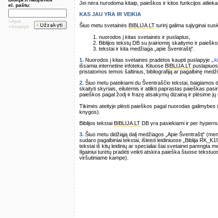
Jei nėra nurodoma kitaip, paieškos ir kitos funkcijos atli
el. paštu:
KAS JAU YRA IR VEIKIA
»Apie...
Šiuo metu svetainės
BIBLIJA.LT
turinį galima sąlyginai suskir
»Atsakyti
nuorodos į kitas svetainės ir puslapius,
Biblijos tekstų DB su įvairiomis skaitymo ir paiešk
tekstai ir kita medžiaga „apie Šventraštį“.
1.
Nuorodos į kitas svetaines pradėtos kaupti puslapyje
„k
išsamia internetine infoteka. Kituose
BIBLIJA.LT
puslapiuose
pristatomos temos šaltinius, bibliografiją ar pagalbinę medž
2.
Šiuo metu pateikiami du Šventraščio tekstai, baigiamos dė
skaityti skyriais, eilutėmis ir atlikti paprastas paieškas pa
paieškos pagal žodį ir frazę atsakymų dizainą ir plėsime j
Tikimės ateityje plėsti paieškos pagal nuorodas galimybes (
knygos).
Biblijos tekstai
BIBLIJA.LT
DB yra pasiekiami ir per hypern
3.
Šiuo metu didžiąją dalį medžiagos „Apie Šventraštį“ (meniu
sudaro pagalbiniai tekstai, išleisti leidiniuose „Biblija RK_K1
tekstai iš kitų leidinių ar specialiai šiai svetainei parengta
Ilgainiui turėtų pradėti veikti atskira paieška šiuose tekstuo
viršutiniame kampe).