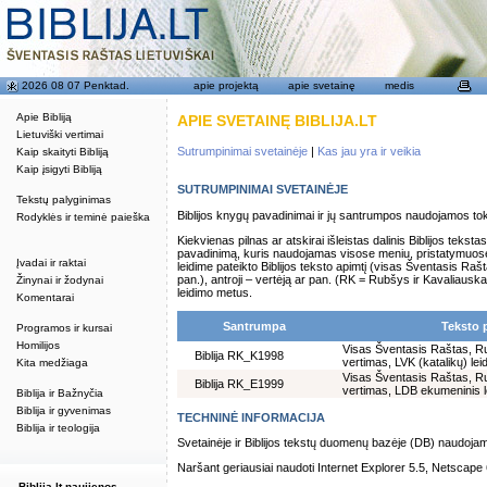
2026 08 07 Penktad.
apie projektą
apie svetainę
medis
Apie Bibliją
APIE SVETAINĘ BIBLIJA.LT
Lietuviški vertimai
Sutrumpinimai svetainėje
|
Kas jau yra ir veikia
Kaip skaityti Bibliją
Kaip įsigyti Bibliją
SUTRUMPINIMAI SVETAINĖJE
Tekstų palyginimas
Biblijos knygų pavadinimai ir jų santrumpos naudojamos to
Rodyklės ir teminė paieška
Kiekvienas pilnas ar atskirai išleistas dalinis Biblijos tekstas
pavadinimą, kuris naudojamas visose meniu, pristatymuose
Įvadai ir raktai
leidime pateikto Biblijos teksto apimtį (visas Šventasis Ra
pan.), antroji – vertėją ar pan. (RK = Rubšys ir Kavaliauskas
Žinynai ir žodynai
leidimo metus.
Komentarai
Santrumpa
Teksto 
Programos ir kursai
Homilijos
Visas Šventasis Raštas, Ru
Biblija RK_K1998
vertimas, LVK (katalikų) le
Kita medžiaga
Visas Šventasis Raštas, Ru
Biblija RK_E1999
vertimas, LDB ekumeninis 
Biblija ir Bažnyčia
Biblija ir gyvenimas
TECHNINĖ INFORMACIJA
Biblija ir teologija
Svetainėje ir Biblijos tekstų duomenų bazėje (DB) naudoj
Naršant geriausiai naudoti Internet Explorer 5.5, Netscape
Biblija.lt naujienos