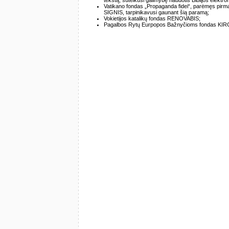
Vatikano fondas „Propaganda fidei“, parėmęs pirmąj
SIGNIS, tarpinikavusi gaunant šią paramą;
Vokietijos katalikų fondas RENOVABIS;
Pagalbos Rytų Eurpopos Bažnyčioms fondas KI