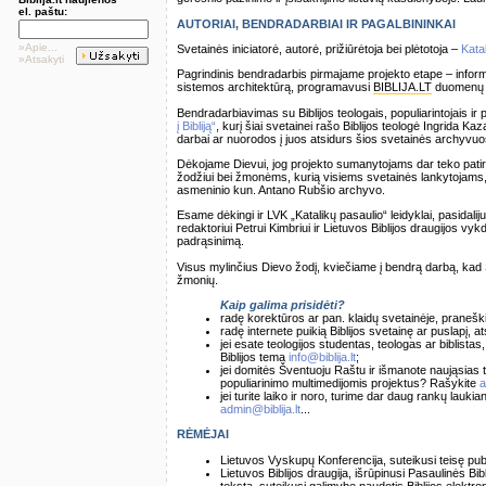
el. paštu:
AUTORIAI, BENDRADARBIAI IR PAGALBININKAI
»Apie...
Svetainės iniciatorė, autorė, prižiūrėtoja bei plėtotoja –
Kata
»Atsakyti
Pagrindinis bendradarbis pirmajame projekto etape – inform
sistemos architektūrą, programavusi
BIBLIJA.LT
duomenų 
Bendradarbiavimas su Biblijos teologais, populiarintojais ir 
į Bibliją“
, kurį šiai svetainei rašo Biblijos teologė Ingrida Kaz
darbai ar nuorodos į juos atsidurs šios svetainės archyvuo
Dėkojame Dievui, jog projekto sumanytojams dar teko patir
žodžiui bei žmonėms, kurią visiems svetainės lankytojams, ti
asmeninio kun. Antano Rubšio archyvo.
Esame dėkingi ir LVK „Katalikų pasaulio“ leidyklai, pasidaliju
redaktoriui Petrui Kimbriui ir Lietuvos Biblijos draugijos vy
padrąsinimą.
Visus mylinčius Dievo žodį, kviečiame į bendrą darbą, kad
žmonių.
Kaip galima prisidėti?
radę korektūros ar pan. klaidų svetainėje, praneš
radę internete puikią Biblijos svetainę ar puslapį, 
jei esate teologijos studentas, teologas ar biblista
Biblijos tema
info@biblija.lt
;
jei domitės Šventuoju Raštu ir išmanote naująsias t
populiarinimo multimedijomis projektus? Rašykite
a
jei turite laiko ir noro, turime dar daug rankų lauki
admin@biblija.lt
...
RĖMĖJAI
Lietuvos Vyskupų Konferencija, suteikusi teisę publ
Lietuvos Biblijos draugija, išrūpinusi Pasaulinės Bib
tekstą, suteikusi galimybę naudotis Biblijos elektron