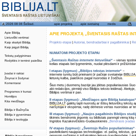
2026 08 08 Šeštad.
apie projektą
apie svetainę
medis
Apie Bibliją
APIE PROJEKTĄ „ŠVENTASIS RAŠTAS IN
Lietuviški vertimai
Projekto etapai
|
Autoriai, bendradarbiai ir pagalbininkai
|
Rė
Kaip skaityti Bibliją
Kaip įsigyti Bibliją
NUMATOMI PROJEKTO ETAPAI
Tekstų palyginimas
„Šventasis Raštas internete lietuviškai“
– vienas tęstinių
Rodyklės ir teminė paieška
kelias etapais bei lygmenimis, nuolat plėsdami ir prižiūrėd
I etapas (lygmuo) „Biblijos tekstas internete“
–
Įvadai ir raktai
internete turėtų būti prieinami (ir pačioje svetainėje
BIBLIJA
lietuvių kalba, paieškos pagal nuorodas ir žodžius.
Žinynai ir žodynai
Komentarai
Šiuo metu į duomenų bazėje jau įdėtas populiariausias šiu
abi redakcijos, pirmieji viso Biblijos teksto leidimai). Ateityje,
Programos ir kursai
Biblijos vertimai ir pan.
Homilijos
II etapas (lygmuo): „Medžiagos apie Bibliją katalogas
Kita medžiaga
BIBLIJA.LT
galėtų tapti nuorodų ar ištisų lietuviškų tekstų
naršytojai ir ekspertai, radę dėmesio vertas nuorodas ar t
Biblija ir Bažnyčia
III etapas (lygmuo): „Naujos pagalbinės Biblijos stud
Biblija ir gyvenimas
tikimės bendromis jėgomis su biblistais parengti vieną kitą 
Biblija ir teologija
Ingridos Kazakevičiūtės-Gudauskienės
„Bendrasis įvadas į 
IV etapas (lygmuo): „Šventojo Rašto populiarinimas“
pasitelkdami naująsias technologijas: el. paštą, tekstus, graf
geresnio pažinimo ir įsišaknijimo lietuvių kasdienybėje. Lauki
Biblija.lt naujienos