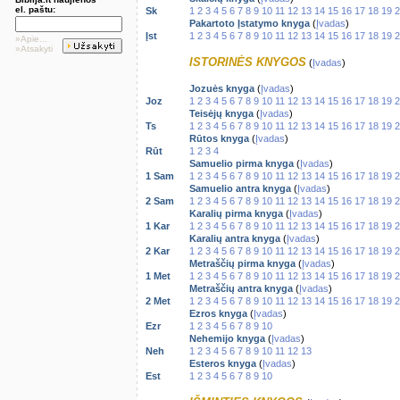
el. paštu:
Sk
1
2
3
4
5
6
7
8
9
10
11
12
13
14
15
16
17
18
19
2
Pakartoto Įstatymo knyga
(
Įvadas
)
Įst
1
2
3
4
5
6
7
8
9
10
11
12
13
14
15
16
17
18
19
2
»Apie...
»Atsakyti
ISTORINĖS KNYGOS
(
Įvadas
)
Jozuės knyga
(
Įvadas
)
Joz
1
2
3
4
5
6
7
8
9
10
11
12
13
14
15
16
17
18
19
2
Teisėjų knyga
(
Įvadas
)
Ts
1
2
3
4
5
6
7
8
9
10
11
12
13
14
15
16
17
18
19
2
Rūtos knyga
(
Įvadas
)
Rūt
1
2
3
4
Samuelio pirma knyga
(
Įvadas
)
1 Sam
1
2
3
4
5
6
7
8
9
10
11
12
13
14
15
16
17
18
19
2
Samuelio antra knyga
(
Įvadas
)
2 Sam
1
2
3
4
5
6
7
8
9
10
11
12
13
14
15
16
17
18
19
2
Karalių pirma knyga
(
Įvadas
)
1 Kar
1
2
3
4
5
6
7
8
9
10
11
12
13
14
15
16
17
18
19
2
Karalių antra knyga
(
Įvadas
)
2 Kar
1
2
3
4
5
6
7
8
9
10
11
12
13
14
15
16
17
18
19
2
Metraščių pirma knyga
(
Įvadas
)
1 Met
1
2
3
4
5
6
7
8
9
10
11
12
13
14
15
16
17
18
19
2
Metraščių antra knyga
(
Įvadas
)
2 Met
1
2
3
4
5
6
7
8
9
10
11
12
13
14
15
16
17
18
19
2
Ezros knyga
(
Įvadas
)
Ezr
1
2
3
4
5
6
7
8
9
10
Nehemijo knyga
(
Įvadas
)
Neh
1
2
3
4
5
6
7
8
9
10
11
12
13
Esteros knyga
(
Įvadas
)
Est
1
2
3
4
5
6
7
8
9
10