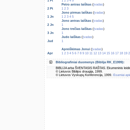
1 Pt
1
2
3
4
5
Petro antras laiškas
(
Įvadas
)
2 Pt
1
2
3
Jono pirmas laiškas
(
Įvadas
)
1 Jn
1
2
3
4
5
Jono antras laiškas
(
Įvadas
)
2 Jn
1
Jono trečias laiškas
(
Įvadas
)
3 Jn
1
Judo laiškas
(
Įvadas
)
Jud
1
Apreiškimas Jonui
(
Įvadas
)
Apr
1
2
3
4
5
6
7
8
9
10
11
12
13
14
15
16
17
18
19
2
Bibliografiniai duomenys (Biblija RK_E1999):
BIBLIJA arba ŠVENTASIS RAŠTAS. Ekumeninis leidimas.
© Lietuvos Biblijos draugija, 1999.
© Lietuvos Vyskupų Konferencija, 1999.
Išsamiai api