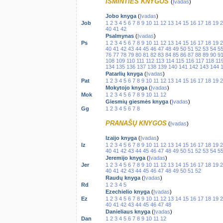
IŠMINTIES KNYGOS
(
Įvadas
)
Jobo knyga
(
Įvadas
)
Job
1
2
3
4
5
6
7
8
9
10
11
12
13
14
15
16
17
18
19
2
40
41
42
Psalmynas
(
Įvadas
)
Ps
1
2
3
4
5
6
7
8
9
10
11
12
13
14
15
16
17
18
19
2
40
41
42
43
44
45
46
47
48
49
50
51
52
53
54
5
76
77
78
79
80
81
82
83
84
85
86
87
88
89
90
9
108
109
110
111
112
113
114
115
116
117
118
11
134
135
136
137
138
139
140
141
142
143
144
Patarlių knyga
(
Įvadas
)
Pat
1
2
3
4
5
6
7
8
9
10
11
12
13
14
15
16
17
18
19
2
Mokytojo knyga
(
Įvadas
)
Mok
1
2
3
4
5
6
7
8
9
10
11
12
Giesmių giesmės knyga
(
Įvadas
)
Gg
1
2
3
4
5
6
7
8
PRANAŠŲ KNYGOS
(
Įvadas
)
Izaijo knyga
(
Įvadas
)
Iz
1
2
3
4
5
6
7
8
9
10
11
12
13
14
15
16
17
18
19
2
40
41
42
43
44
45
46
47
48
49
50
51
52
53
54
5
Jeremijo knyga
(
Įvadas
)
Jer
1
2
3
4
5
6
7
8
9
10
11
12
13
14
15
16
17
18
19
2
40
41
42
43
44
45
46
47
48
49
50
51
52
Raudų knyga
(
Įvadas
)
Rd
1
2
3
4
5
Ezechielio knyga
(
Įvadas
)
Ez
1
2
3
4
5
6
7
8
9
10
11
12
13
14
15
16
17
18
19
2
40
41
42
43
44
45
46
47
48
Danieliaus knyga
(
Įvadas
)
Dan
1
2
3
4
5
6
7
8
9
10
11
12