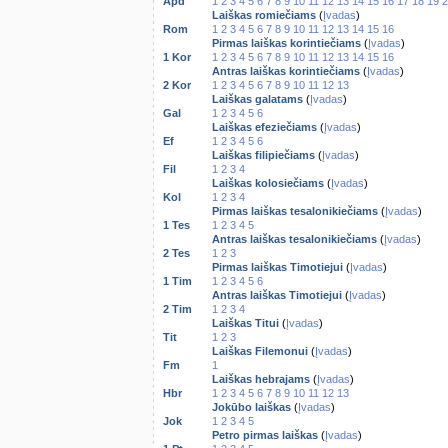
Apd
1
2
3
4
5
6
7
8
9
10
11
12
13
14
15
16
17
18
19
2
Laiškas romiečiams
(
Įvadas
)
Rom
1
2
3
4
5
6
7
8
9
10
11
12
13
14
15
16
Pirmas laiškas korintiečiams
(
Įvadas
)
1 Kor
1
2
3
4
5
6
7
8
9
10
11
12
13
14
15
16
Antras laiškas korintiečiams
(
Įvadas
)
2 Kor
1
2
3
4
5
6
7
8
9
10
11
12
13
Laiškas galatams
(
Įvadas
)
Gal
1
2
3
4
5
6
Laiškas efeziečiams
(
Įvadas
)
Ef
1
2
3
4
5
6
Laiškas filipiečiams
(
Įvadas
)
Fil
1
2
3
4
Laiškas kolosiečiams
(
Įvadas
)
Kol
1
2
3
4
Pirmas laiškas tesalonikiečiams
(
Įvadas
)
1 Tes
1
2
3
4
5
Antras laiškas tesalonikiečiams
(
Įvadas
)
2 Tes
1
2
3
Pirmas laiškas Timotiejui
(
Įvadas
)
1 Tim
1
2
3
4
5
6
Antras laiškas Timotiejui
(
Įvadas
)
2 Tim
1
2
3
4
Laiškas Titui
(
Įvadas
)
Tit
1
2
3
Laiškas Filemonui
(
Įvadas
)
Fm
1
Laiškas hebrajams
(
Įvadas
)
Hbr
1
2
3
4
5
6
7
8
9
10
11
12
13
Jokūbo laiškas
(
Įvadas
)
Jok
1
2
3
4
5
Petro pirmas laiškas
(
Įvadas
)