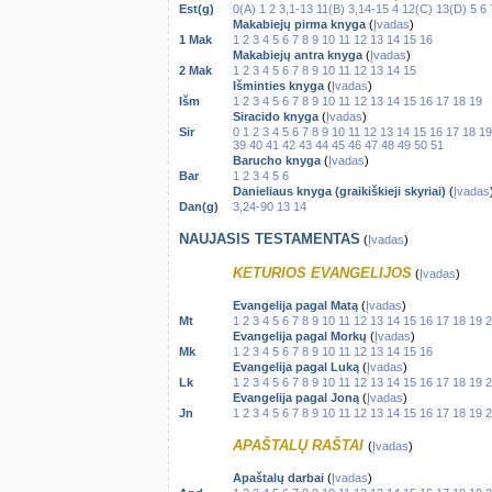
Est(g)
0(A)
1
2
3,1-13
11(B)
3,14-15
4
12(C)
13(D)
5
6
Makabiejų pirma knyga
(
Įvadas
)
1 Mak
1
2
3
4
5
6
7
8
9
10
11
12
13
14
15
16
Makabiejų antra knyga
(
Įvadas
)
2 Mak
1
2
3
4
5
6
7
8
9
10
11
12
13
14
15
Išminties knyga
(
Įvadas
)
Išm
1
2
3
4
5
6
7
8
9
10
11
12
13
14
15
16
17
18
19
Siracido knyga
(
Įvadas
)
Sir
0
1
2
3
4
5
6
7
8
9
10
11
12
13
14
15
16
17
18
19
39
40
41
42
43
44
45
46
47
48
49
50
51
Barucho knyga
(
Įvadas
)
Bar
1
2
3
4
5
6
Danieliaus knyga (graikiškieji skyriai)
(
Įvadas
Dan(g)
3,24-90
13
14
NAUJASIS TESTAMENTAS
(
Įvadas
)
KETURIOS EVANGELIJOS
(
Įvadas
)
Evangelija pagal Matą
(
Įvadas
)
Mt
1
2
3
4
5
6
7
8
9
10
11
12
13
14
15
16
17
18
19
2
Evangelija pagal Morkų
(
Įvadas
)
Mk
1
2
3
4
5
6
7
8
9
10
11
12
13
14
15
16
Evangelija pagal Luką
(
Įvadas
)
Lk
1
2
3
4
5
6
7
8
9
10
11
12
13
14
15
16
17
18
19
2
Evangelija pagal Joną
(
Įvadas
)
Jn
1
2
3
4
5
6
7
8
9
10
11
12
13
14
15
16
17
18
19
2
APAŠTALŲ RAŠTAI
(
Įvadas
)
Apaštalų darbai
(
Įvadas
)