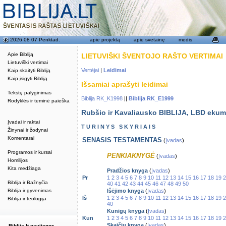
2026 08 07 Penktad.
apie projektą
apie svetainę
medis
Apie Bibliją
LIETUVIŠKI ŠVENTOJO RAŠTO VERTIMAI
Lietuviški vertimai
Vertėjai
|
Leidimai
Kaip skaityti Bibliją
Kaip įsigyti Bibliją
Išsamiai aprašyti leidimai
Tekstų palyginimas
Biblija RK_K1998
||
Biblija RK_E1999
Rodyklės ir teminė paieška
Rubšio ir Kavaliausko BIBLIJA, LBD ekum
Įvadai ir raktai
T U R I N Y S S K Y R I A I S
Žinynai ir žodynai
Komentarai
SENASIS TESTAMENTAS
(
Įvadas
)
Programos ir kursai
PENKIAKNYGĖ
(
Įvadas
)
Homilijos
Kita medžiaga
Pradžios knyga
(
Įvadas
)
Pr
1
2
3
4
5
6
7
8
9
10
11
12
13
14
15
16
17
18
19
2
Biblija ir Bažnyčia
40
41
42
43
44
45
46
47
48
49
50
Biblija ir gyvenimas
Išėjimo knyga
(
Įvadas
)
Iš
1
2
3
4
5
6
7
8
9
10
11
12
13
14
15
16
17
18
19
2
Biblija ir teologija
40
Kunigų knyga
(
Įvadas
)
Kun
1
2
3
4
5
6
7
8
9
10
11
12
13
14
15
16
17
18
19
2
Skaičių knyga
(
Įvadas
)
Biblija.lt naujienos