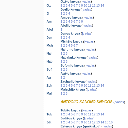
Ozėjo knyga
(
Įvadas
)
Oz
1
2
3
4
5
6
7
8
9
10
11
12
13
14
Joelio knyga
(
Įvadas
)
Jl
1
2
3
4
Amoso knyga
(
Įvadas
)
Am
1
2
3
4
5
6
7
8
9
Abdijo knyga
(
Įvadas
)
Abd
1
Jonos knyga
(
Įvadas
)
Jon
1
2
3
4
Michėjo knyga
(
Įvadas
)
Mch
1
2
3
4
5
6
7
Nahumo knyga
(
Įvadas
)
Nah
1
2
3
Habakuko knyga
(
Įvadas
)
Hab
1
2
3
Sofonijo knyga
(
Įvadas
)
Sof
1
2
3
Agėjo knyga
(
Įvadas
)
Ag
1
2
Zacharijo knyga
(
Įvadas
)
Zch
1
2
3
4
5
6
7
8
9
10
11
12
13
14
Malachijo knyga
(
Įvadas
)
Mal
1
2
3
ANTROJO KANONO KNYGOS
(
Įvadas
)
Tobito knyga
(
Įvadas
)
Tob
1
2
3
4
5
6
7
8
9
10
11
12
13
14
Juditos knyga
(
Įvadas
)
Jdt
1
2
3
4
5
6
7
8
9
10
11
12
13
14
15
16
Esteros knyga (graikiškoji)
(
Įvadas
)