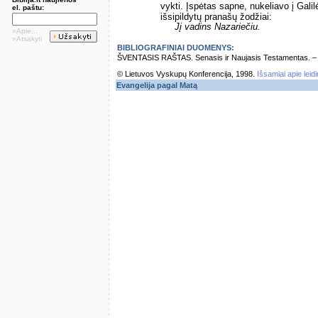
vykti. Įspėtas sapne, nukeliavo į Galilė
el. paštu:
išsipildytų pranašų žodžiai:
Jį vadins Nazariečiu.
»Apie...
»Atsakyti
BIBLIOGRAFINIAI DUOMENYS:
ŠVENTASIS RAŠTAS. Senasis ir Naujasis Testamentas. – Vi
© Lietuvos Vyskupų Konferencija, 1998.
Išsamiai apie leid
Evangelija pagal Matą