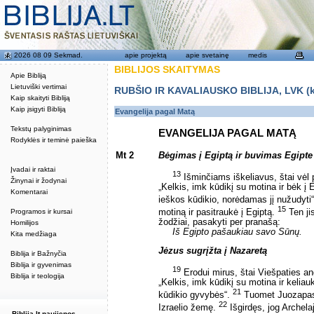
2026 08 09 Sekmad.
apie projektą
apie svetainę
medis
BIBLIJOS SKAITYMAS
Apie Bibliją
Lietuviški vertimai
RUBŠIO IR KAVALIAUSKO BIBLIJA, LVK (kat
Kaip skaityti Bibliją
Kaip įsigyti Bibliją
Evangelija pagal Matą
Tekstų palyginimas
EVANGELIJA PAGAL MATĄ
Rodyklės ir teminė paieška
Mt 2
Bėgimas į Egiptą ir buvimas Egipte
Įvadai ir raktai
13
Išminčiams iškeliavus, štai vėl 
Žinynai ir žodynai
„Kelkis, imk kūdikį su motina ir bėk į 
Komentarai
ieškos kūdikio, norėdamas jį nužudyti
15
Programos ir kursai
motiną ir pasitraukė į Egiptą.
Ten jis
žodžiai, pasakyti per pranašą:
Homilijos
Iš Egipto pašaukiau savo Sūnų.
Kita medžiaga
Jėzus sugrįžta į Nazaretą
Biblija ir Bažnyčia
Biblija ir gyvenimas
19
Erodui mirus, štai Viešpaties a
Biblija ir teologija
„Kelkis, imk kūdikį su motina ir keliauk
21
kūdikio gyvybės“.
Tuomet Juozapas a
22
Izraelio žemę.
Išgirdęs, jog Archel
Biblija.lt naujienos