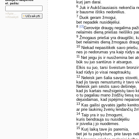
kurį jam darai.
el. paštu:
6
Juk ir Aukščiausiasis nekenčia nu
ir bausme ištiks nedorėlius.
»Apie...
7
»Atsakyti
Duok geram žmogui,
bet nepadėk nusidėjėliui.
8
[i3]
Gerovėje draugų negalima paži
nelaimės dieną priešas neišliks pa
9
Žmogaus priešai yra draugiški, k
bet nelaimės dieną žmogaus draug
10
Niekad nepasitikėk savo priešu,
nes jo nedorumas yra kaip rūdys a
11
Net jeigu jis ir nusižemina bei a
būk su juo santūrus ir atsargus.
Elkis su juo, tarsi šveistum bronzin
kad rūdys jo visai neaptrauktų.
12
Neleisk jam šalia savęs stovėti,
kad jis tavęs nenustumtų ir tavo v
Neleisk jam sėstis savo dešinėje,
kad jis kartais neužsigeistų tavo k
o tu pagaliau mano žodžių tiesą 
dejuodamas, kad įspėjimo nepaisei
13
Kas gailisi gyvatės įgelto kerėto
ar prie laukinių žvėrių lendančių ž
14
Taip yra ir su žmogumi,
kuris bendrauja su nusidėjėliu
ir įsivelia į jo nuodėmes.
15
Kurį laiką tave jis paremia,
bet jei tu paslystum, prie tavęs nel
16