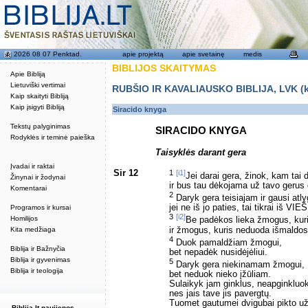
2026 08 07 Penktad.
apie projektą
apie svetainę
medis
BIBLIJOS SKAITYMAS
Apie Bibliją
Lietuviški vertimai
RUBŠIO IR KAVALIAUSKO BIBLIJA, LVK (kat
Kaip skaityti Bibliją
Kaip įsigyti Bibliją
Siracido knyga
Tekstų palyginimas
SIRACIDO KNYGA
Rodyklės ir teminė paieška
Taisyklės darant gera
Įvadai ir raktai
Sir 12
1
[i1]
Jei darai gera, žinok, kam tai d
Žinynai ir žodynai
ir bus tau dėkojama už tavo gerus
Komentarai
2
Daryk gera teisiajam ir gausi atl
jei ne iš jo paties, tai tikrai iš VI
Programos ir kursai
3
[i2]
Homilijos
Be padėkos lieka žmogus, kuri
ir žmogus, kuris neduoda išmaldos
Kita medžiaga
4
Duok pamaldžiam žmogui,
Biblija ir Bažnyčia
bet nepadėk nusidėjėliui.
Biblija ir gyvenimas
5
Daryk gera niekinamam žmogui,
Biblija ir teologija
bet neduok nieko įžūliam.
Sulaikyk jam ginklus, neapginkluok
nes jais tave jis pavergtų.
Tuomet gautumei dvigubai pikto už
Biblija.lt naujienos