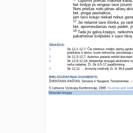
Lūpomis priešas maloniai kalba,
bet širdyje jis rengiasi tave įstumti
Nors priešas rodo pilnas ašarų aki
bet, progai pasitaikius,
jam tavo kraujo niekad nebus gana
17
Jei nelaimė tave ištinka, po ranka
bet, apsimesdamas norįs padėti, ji
18
Tada jis galvą kraipys, rankomis
pakartotinai švilptelės ir savo tikr
IŠNAŠOS:
1
Sir 12,1-12,7: Čia minimus meilės darbų aprib
priešams ir tiems, kurie nekenčia, persekioja i
2
Sir 12,3-12,7: Autorius pataria nebūti dosni
3
Sir 12,8-12,18: Nelaimėje draugai atskiriami n
neša nelaimę. Žr. Sir 6,5-17 paaiškinimą.
4
Sir 12,11: ...
bronzinį veidrodį
: žr. Iš 38,8 paai
BIBLIOGRAFINIAI DUOMENYS:
ŠVENTASIS RAŠTAS. Senasis ir Naujasis Testamentas. – Vi
© Lietuvos Vyskupų Konferencija, 1998.
Išsamiai apie leid
Siracido knyga