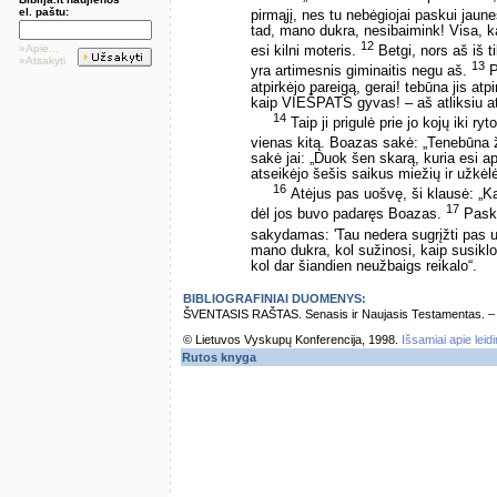
el. paštu:
pirmąjį, nes tu nebėgiojai paskui jaunes
tad, mano dukra, nesibaimink! Visa, k
12
»Apie...
esi kilni moteris.
Betgi, nors aš iš ti
»Atsakyti
13
yra artimesnis giminaitis negu aš.
Pa
atpirkėjo pareigą, gerai! tebūna jis atp
kaip VIEŠPATS gyvas! – aš atliksiu atpi
14
Taip ji prigulė prie jo kojų iki r
vienas kitą. Boazas sakė: „Tenebūna ž
sakė jai: „Duok šen skarą, kuria esi aps
atseikėjo šešis saikus miežių ir užkėlė
16
Atėjus pas uošvę, ši klausė: „K
17
dėl jos buvo padaręs Boazas.
Pasku
sakydamas: 'Tau nedera sugrįžti pas 
mano dukra, kol sužinosi, kaip susikl
kol dar šiandien neužbaigs reikalo“.
BIBLIOGRAFINIAI DUOMENYS:
ŠVENTASIS RAŠTAS. Senasis ir Naujasis Testamentas. – Vi
© Lietuvos Vyskupų Konferencija, 1998.
Išsamiai apie leid
Rutos knyga