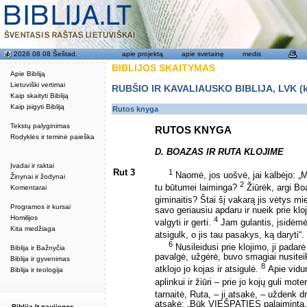
2026 08 08 Šeštad.
apie projektą
apie svetainę
medis
BIBLIJOS SKAITYMAS
Apie Bibliją
Lietuviški vertimai
RUBŠIO IR KAVALIAUSKO BIBLIJA, LVK (kat
Kaip skaityti Bibliją
Kaip įsigyti Bibliją
Rutos knyga
Tekstų palyginimas
RUTOS KNYGA
Rodyklės ir teminė paieška
D. BOAZAS IR RUTA KLOJIME
Įvadai ir raktai
Rut 3
1
Naomė, jos uošvė, jai kalbėjo: „M
Žinynai ir žodynai
2
tu būtumei laiminga?
Žiūrėk, argi Bo
Komentarai
giminaitis? Štai šį vakarą jis vėtys mi
Programos ir kursai
savo geriausiu apdaru ir nueik prie kloj
Homilijos
4
valgyti ir gerti.
Jam gulantis, įsidėmėk 
Kita medžiaga
atsigulk, o jis tau pasakys, ką daryti“.
6
Nusileidusi prie klojimo, ji padar
Biblija ir Bažnyčia
pavalgė, užgėrė, buvo smagiai nusiteikę
Biblija ir gyvenimas
8
atklojo jo kojas ir atsigulė.
Apie vidur
Biblija ir teologija
aplinkui ir žiūri – prie jo kojų guli mote
tarnaitė, Ruta, – ji atsakė, – uždenk d
atsakė: „Būk VIEŠPATIES palaiminta, 
Biblija.lt naujienos