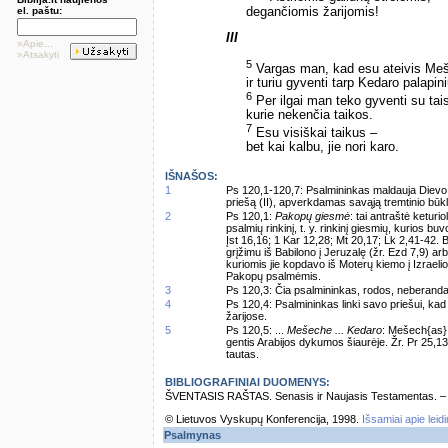
degančiomis žarijomis!
el. paštu:
III
»Apie...
»Atsakyti
5
Vargas man, kad esu ateivis Me
ir turiu gyventi tarp Kedaro palapini
6
Per ilgai man teko gyventi su tai
kurie nekenčia taikos.
7
Esu visiškai taikus –
bet kai kalbu, jie nori karo.
IŠNAŠOS:
1
Ps 120,1-120,7: Psalmininkas maldauja Dievo p
priešą (II), apverkdamas savąją tremtinio būkl
2
Ps 120,1:
Pakopų giesmė
: tai antraštė keturi
psalmių rinkinį, t. y. rinkinį giesmių, kurios b
Įst 16,16; 1 Kar 12,28; Mt 20,17; Lk 2,41-42. B
grįžimu iš Babilono į Jeruzalę (žr. Ezd 7,9) arb
kuriomis jie kopdavo iš Moterų kiemo į Izrael
Pakopų psalmėmis.
3
Ps 120,3: Čia psalmininkas, rodos, neberanda 
4
Ps 120,4: Psalmininkas linki savo priešui, kad
žarijose.
5
Ps 120,5: ...
Mešeche ... Kedaro
: Mešech{as} 
gentis Arabijos dykumos šiaurėje. Žr. Pr 25,13
tautas.
BIBLIOGRAFINIAI DUOMENYS:
ŠVENTASIS RAŠTAS. Senasis ir Naujasis Testamentas. – Vi
© Lietuvos Vyskupų Konferencija, 1998.
Išsamiai apie leid
Psalmynas