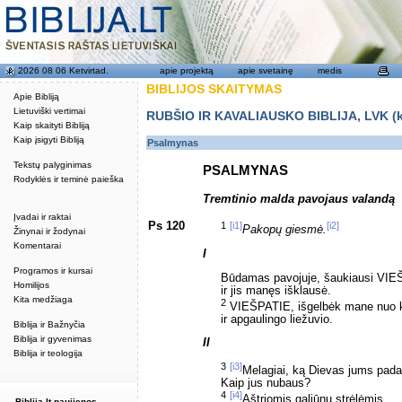
2026 08 06 Ketvirtad.
apie projektą
apie svetainę
medis
BIBLIJOS SKAITYMAS
Apie Bibliją
Lietuviški vertimai
RUBŠIO IR KAVALIAUSKO BIBLIJA, LVK (kat
Kaip skaityti Bibliją
Kaip įsigyti Bibliją
Psalmynas
Tekstų palyginimas
PSALMYNAS
Rodyklės ir teminė paieška
Tremtinio malda pavojaus valandą
Įvadai ir raktai
Ps 120
1
[i1]
[i2]
Pakopų giesmė.
Žinynai ir žodynai
Komentarai
I
Programos ir kursai
Būdamas pavojuje, šaukiausi VI
Homilijos
ir jis manęs išklausė.
Kita medžiaga
2
VIEŠPATIE, išgelbėk mane nuo k
ir apgaulingo liežuvio.
Biblija ir Bažnyčia
Biblija ir gyvenimas
II
Biblija ir teologija
3
[i3]
Melagiai, ką Dievas jums pad
Kaip jus nubaus?
4
[i4]
Aštriomis galiūnų strėlėmis,
Biblija.lt naujienos