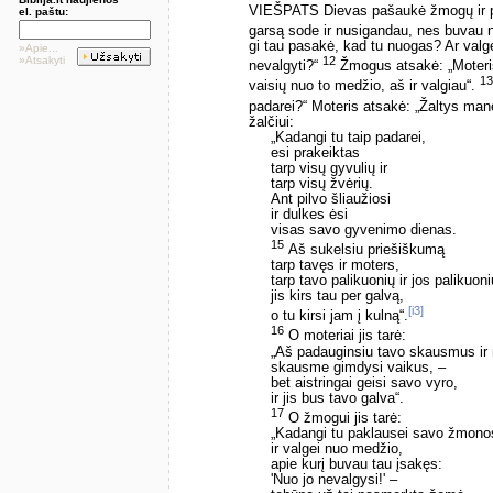
VIEŠPATS Dievas pašaukė žmogų ir pa
el. paštu:
garsą sode ir nusigandau, nes buvau n
gi tau pasakė, kad tu nuogas? Ar valg
»Apie...
»Atsakyti
12
nevalgyti?“
Žmogus atsakė: „Moteris
13
vaisių nuo to medžio, aš ir valgiau“.
padarei?“ Moteris atsakė: „Žaltys man
žalčiui:
„Kadangi tu taip padarei,
esi prakeiktas
tarp visų gyvulių ir
tarp visų žvėrių.
Ant pilvo šliaužiosi
ir dulkes ėsi
visas savo gyvenimo dienas.
15
Aš sukelsiu priešiškumą
tarp tavęs ir moters,
tarp tavo palikuonių ir jos palikuoni
jis kirs tau per galvą,
[i3]
o tu kirsi jam į kulną“.
16
O moteriai jis tarė:
„Aš padauginsiu tavo skausmus ir
skausme gimdysi vaikus, –
bet aistringai geisi savo vyro,
ir jis bus tavo galva“.
17
O žmogui jis tarė:
„Kadangi tu paklausei savo žmono
ir valgei nuo medžio,
apie kurį buvau tau įsakęs:
'Nuo jo nevalgysi!' –