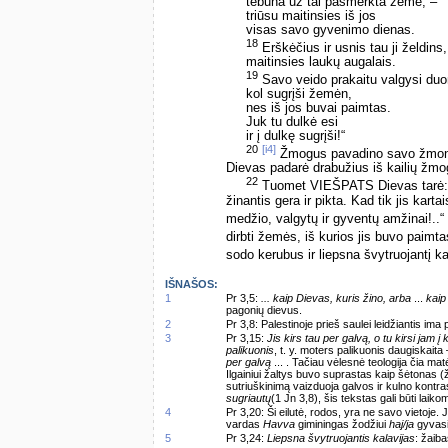
tebūna už tai pasmerkta žemė, –
triūsu maitinsies iš jos
visas savo gyvenimo dienas.
18
Erškėčius ir usnis tau ji želdins,
maitinsies laukų augalais.
19
Savo veido prakaitu valgysi duo
kol sugrįši žemėn,
nes iš jos buvai paimtas.
Juk tu dulkė esi
ir į dulkę sugrįši!“
20
[i4]
Žmogus pavadino savo žmoną 
Dievas padarė drabužius iš kailių žmog
22
Tuomet VIEŠPATS Dievas tarė: „
žinantis gera ir pikta. Kad tik jis kar
medžio, valgytų ir gyventų amžinai!..“
dirbti žemės, iš kurios jis buvo paimt
sodo kerubus ir liepsna švytruojantį ka
IŠNAŠOS:
1
Pr 3,5:
... kaip Dievas, kuris žino, arba
...
kaip
pagonių dievus.
2
Pr 3,8: Palestinoje prieš saulei leidžiantis ima
3
Pr 3,15:
Jis kirs tau per galvą, o tu kirsi jam į 
palikuonis
, t. y. moters palikuonis daugiskaita
per galvą
... . Tačiau vėlesnė teologija čia ma
Ilgainiui žaltys buvo suprastas kaip šėtonas (
sutriuškinimą vaizduoja galvos ir kulno kontr
sugriautų
(1 Jn 3,8), šis tekstas gali būti lai
4
Pr 3,20: Ši eilutė, rodos, yra ne savo vietoje
vardas
Havva
giminingas žodžiui
haj/ja
gyvasis
5
Pr 3,24:
Liepsna švytruojantis kalavijas
: žaiba