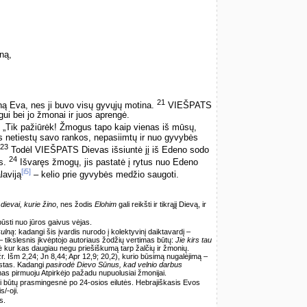
ną,
21
Eva, nes ji buvo visų gyvųjų motina.
VIEŠPATS
ui bei jo žmonai ir juos aprengė.
Tik pažiūrėk! Žmogus tapo kaip vienas iš mūsų,
tais netiestų savo rankos, nepasiimtų ir nuo gyvybės
23
Todėl VIEŠPATS Dievas išsiuntė jį iš Edeno sodo
24
as.
Išvaręs žmogų, jis pastatė į rytus nuo Edeno
[i5]
laviją
– kelio prie gyvybės medžio saugoti.
 dievai, kurie žino
, nes žodis
Elohim
gali reikšti ir tikrąjį Dievą, ir
 pūsti nuo jūros gaivus vėjas.
kulną
: kadangi šis įvardis nurodo į kolektyvinį daiktavardį –
 – tikslesnis įkvėptojo autoriaus žodžių vertimas būtų:
Jie kirs tau
tė kur kas daugiau negu priešiškumą tarp žalčių ir žmonių.
žr. Išm 2,24; Jn 8,44; Apr 12,9; 20,2), kurio būsimą nugalėjimą –
astas. Kadangi
pasirodė Dievo Sūnus, kad velnio darbus
komas pirmuoju Atpirkėjo pažadu nupuolusiai žmonijai.
. Ji būtų prasmingesnė po 24-osios eilutės. Hebrajiškasis Evos
/-oji.
s.