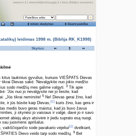
www.lcn.lt
|
www.biblijosdraugija.lt
|
kitos Biblijos svetainės
teksto skaitymas
išsami paieška
alikų) leidimas 1998 m. (Biblija RK_K1998)
Skyrius:
3
 kilmė
 kitus laukinius gyvulius, kuriuos VIEŠPATS Dievas
 tikrai Dievas sakė: 'Nevalgykite nuo jokio medžio
3
isius sodo medžių mes galime valgyti.
Tik apie
ė: 'Jūs nuo jo nevalgysite nei jo liesite, kad
5
i: „Jūs tikrai nemirsite!
Ne! Dievas gerai žino, kad
[i1]
te, ir jūs būsite kaip Dievas,
kuris žino, kas gera ir
tas medis buvo geras maistui, kad jis buvo žavus
inties, ji skynėsi jo vaisiaus ir valgė, davė jo ir savo
omet abiejų akys atsivėrė ir jiedu suprato esą nuogi.
rė sau juosmens aprišalus.
[i2]
vaikščiojančio sode pavakario vėjeliui
dvelkiant,
9
EŠPATIES Dievo veido tarp sodo medžių.
Bet