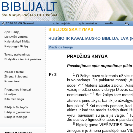
2026 08 09 Sekmad.
apie projektą
apie svetainę
medis
BIBLIJOS SKAITYMAS
Apie Bibliją
Lietuviški vertimai
RUBŠIO IR KAVALIAUSKO BIBLIJA, LVK (kat
Kaip skaityti Bibliją
Kaip įsigyti Bibliją
Pradžios knyga
Tekstų palyginimas
PRADŽIOS KNYGA
Rodyklės ir teminė paieška
Pasakojimas apie nupuolimą: pikto
Įvadai ir raktai
Pr 3
1
O žaltys buvo suktesnis už visus
Žinynai ir žodynai
buvo padaręs. Jis paklausė moterį: „Ar
Komentarai
2
sode!'?“
Moteris atsakė žalčiui: „Va
vaisių medžio sodo viduryje Dievas sak
Programos ir kursai
4
Homilijos
nemirtumėte!'“
Bet žaltys tarė moteria
Kita medžiaga
atsivers jums akys, kai tik jo užvalgysi
6
kas pikta“.
Kai moteris pamatė, kad 
Biblija ir Bažnyčia
akims ir kad tas medis žadėjo duoti išm
Biblija ir gyvenimas
7
vyrui, buvusiam su ja, ir jis valgė.
Tu
Biblija ir teologija
Jie susiuvo figmedžio lapus ir pasida
8
Išgirdę garsą VIEŠPATIES Dievo, 
žmogus ir jo žmona pasislėpė nuo VI
Biblija.lt naujienos