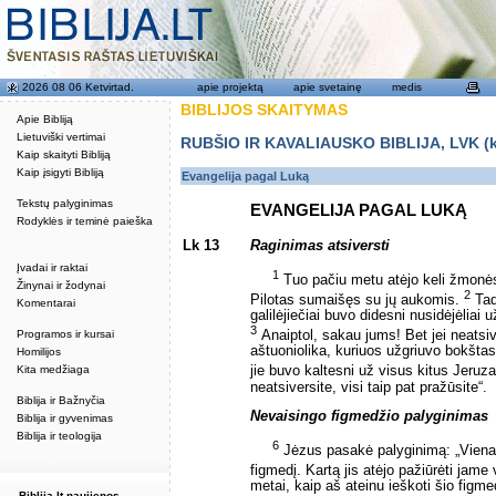
2026 08 06 Ketvirtad.
apie projektą
apie svetainę
medis
BIBLIJOS SKAITYMAS
Apie Bibliją
Lietuviški vertimai
RUBŠIO IR KAVALIAUSKO BIBLIJA, LVK (kat
Kaip skaityti Bibliją
Kaip įsigyti Bibliją
Evangelija pagal Luką
Tekstų palyginimas
EVANGELIJA PAGAL LUKĄ
Rodyklės ir teminė paieška
Lk 13
Raginimas atsiversti
Įvadai ir raktai
1
Tuo pačiu metu atėjo keli žmonės i
Žinynai ir žodynai
2
Pilotas sumaišęs su jų aukomis.
Tad
Komentarai
galilėjiečiai buvo didesni nusidėjėliai u
3
Programos ir kursai
Anaiptol, sakau jums! Bet jei neatsive
aštuoniolika, kuriuos užgriuvo bokštas
Homilijos
Kita medžiaga
jie buvo kaltesni už visus kitus Jeruz
neatsiversite, visi taip pat pražūsite“.
Biblija ir Bažnyčia
Nevaisingo figmedžio palyginimas
Biblija ir gyvenimas
Biblija ir teologija
6
Jėzus pasakė palyginimą: „Viena
figmedį. Kartą jis atėjo pažiūrėti jame
metai, kaip aš ateinu ieškoti šio figme
Biblija.lt naujienos