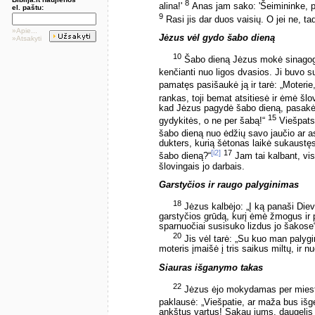
8
alina!'
Anas jam sako: 'Šeimininke, pali
el. paštu:
9
Rasi jis dar duos vaisių. O jei ne, tada
»Apie...
Jėzus vėl gydo šabo dieną
»Atsakyti
10
Šabo dieną Jėzus mokė sinago
kenčianti nuo ligos dvasios. Ji buvo sut
pamatęs pasišaukė ją ir tarė: „Moterie
rankas, toji bemat atsitiesė ir ėmė šlo
kad Jėzus pagydė šabo dieną, pasakė m
15
gydykitės, o ne per šabą!“
Viešpats 
šabo dieną nuo ėdžių savo jaučio ar as
dukters, kurią šėtonas laikė sukaustęs
[i2]
17
šabo dieną?“
Jam tai kalbant, vis
šlovingais jo darbais.
Garstyčios ir raugo palyginimas
18
Jėzus kalbėjo: „Į ką panaši Diev
garstyčios grūdą, kurį ėmė žmogus ir p
sparnuočiai susisuko lizdus jo šakose
20
Jis vėl tarė: „Su kuo man palygi
moteris įmaišė į tris saikus miltų, ir nu
Siauras išganymo takas
22
Jėzus ėjo mokydamas per miestel
paklausė: „Viešpatie, ar maža bus išg
ankštus vartus! Sakau jums, daugelis b