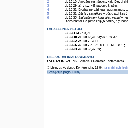
2
Lk 13,16: Anot Jėzaus, šabas, kaip Dievui ski
3
Lk 13,29:
Iš rytų
... – iš pagonių kraštų.
4
Lk 13,32: Erodas neryžtingas, gudraujantis, tod
5
Lk 13,32:
Būsiu visa atlikęs
– būsiu atpirkęs 
6
Lk 13,35:
Štai paliekami jums jūsų namai
– nea
Dievo namai liks jiems kaip
jų namai
, t. y. ne
PARALELINĖS VIETOS:
Lk 13,1-5:
Jn 8,24;
Lk 13,18-21:
Mt 13,31-33;Mk 4,30-32;
Lk 13,22-24:
Mt 7,13-14;
Lk 13,25-30:
Mt 7,21-23; 8,11-12;Mk 10,31;
Lk 13,34-35:
Mt 23,37-39;
BIBLIOGRAFINIAI DUOMENYS:
ŠVENTASIS RAŠTAS. Senasis ir Naujasis Testamentas. – Vi
© Lietuvos Vyskupų Konferencija, 1998.
Išsamiai apie leid
Evangelija pagal Luką