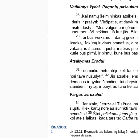
Netikintys žydai. Pagonių pašauki
25
„Kai namų šeimininkas atsikels i
į duris ir prašyti: 'Viešpatie, atidaryk
imsite dėstyti: 'Mes valgėme ir gėrėm
jums tars: 'Aš nežinau, iš kur jūs. Eiki
28
Tai bus verksmo ir dantų grieži
Izaoką, Jokūbą ir visus pranašus, o pa
vakarų, iš šiaurės ir pietų, ir sėsis pr
kurie bus pirmi, ir pirmų, kurie bus pas
Atsakymas Erodui
31
Tuo pačiu metu atėjo keli fariziej
32
nori tave nužudyti“.
Jis atsakė jiems
demonus ir gydau šiandien, tai darysiu i
šiandien ir rytoj, ir poryt aš turiu keli
Vargas Jeruzalei!
34
„Jeruzale, Jeruzale! Tu žudai p
siųsti. Kiek kartų norėjau surinkti tav
35
nenorėjai!
Štai
paliekami jums jūsų
kol ateis laikas, kada tarsite:
Garbė ta
IŠNAŠOS:
1
Lk 13,11: Evangelistas laikosi tų laikų žmonių p
negera dvasia.