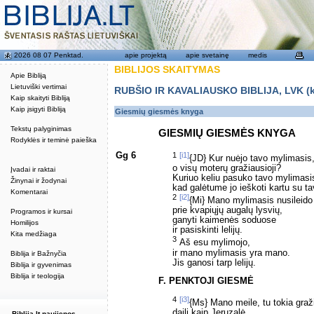
2026 08 07 Penktad.
apie projektą
apie svetainę
medis
BIBLIJOS SKAITYMAS
Apie Bibliją
Lietuviški vertimai
RUBŠIO IR KAVALIAUSKO BIBLIJA, LVK (kat
Kaip skaityti Bibliją
Kaip įsigyti Bibliją
Giesmių giesmės knyga
Tekstų palyginimas
GIESMIŲ GIESMĖS KNYGA
Rodyklės ir teminė paieška
Gg 6
1
[i1]
{JD} Kur nuėjo tavo mylimasis
o visų moterų gražiausioji?
Įvadai ir raktai
Kuriuo keliu pasuko tavo mylimasi
Žinynai ir žodynai
kad galėtume jo ieškoti kartu su t
Komentarai
2
[i2]
{Mi} Mano mylimasis nusileido
prie kvapiųjų augalų lysvių,
Programos ir kursai
ganyti kaimenės soduose
Homilijos
ir pasiskinti lelijų.
Kita medžiaga
3
Aš esu mylimojo,
ir mano mylimasis yra mano.
Biblija ir Bažnyčia
Jis ganosi tarp lelijų.
Biblija ir gyvenimas
Biblija ir teologija
F. PENKTOJI GIESMĖ
4
[i3]
{Ms} Mano meile, tu tokia graži
daili kaip Jeruzalė,
Biblija.lt naujienos