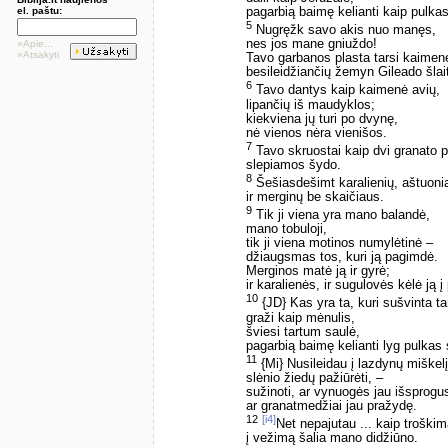
el. paštu:
pagarbią baimę kelianti kaip pulka
5
Nugręžk savo akis nuo manęs,
nes jos mane gniuždo!
»Apie...
»Atsakyti
Tavo garbanos plasta tarsi kaimen
besileidžiančių žemyn Gileado šlait
6
Tavo dantys kaip kaimenė avių,
lipančių iš maudyklos;
kiekviena jų turi po dvynę,
nė vienos nėra vienišos.
7
Tavo skruostai kaip dvi granato 
slepiamos šydo.
8
Šešiasdešimt karalienių, aštuoni
ir merginų be skaičiaus.
9
Tik ji viena yra mano balandė,
mano tobuloji,
tik ji viena motinos numylėtinė –
džiaugsmas tos, kuri ją pagimdė.
Merginos matė ją ir gyrė;
ir karalienės, ir sugulovės kėlė ją 
10
{JD} Kas yra ta, kuri sušvinta ta
graži kaip mėnulis,
šviesi tartum saulė,
pagarbią baimę kelianti lyg pulkas
11
{Mi} Nusileidau į lazdynų miškelį
slėnio žiedų pažiūrėti, –
sužinoti, ar vynuogės jau išsprogu
ar granatmedžiai jau pražydę.
12
[i4]
Net nepajutau ... kaip troški
į vežimą šalia mano didžiūno.