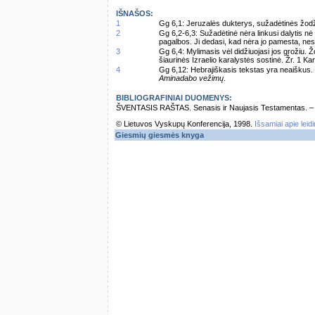
IŠNAŠOS:
1
Gg 6,1: Jeruzalės dukterys, sužadėtinės žodžių
2
Gg 6,2-6,3: Sužadėtinė nėra linkusi dalytis n
pagalbos. Ji dedasi, kad nėra jo pamesta, nes 
3
Gg 6,4: Mylimasis vėl didžiuojasi jos grožiu. 
šiaurinės Izraelio karalystės sostinė. Žr. 1 Kar
4
Gg 6,12: Hebrajiškasis tekstas yra neaiškus.
Aminadabo vežimų
.
BIBLIOGRAFINIAI DUOMENYS:
ŠVENTASIS RAŠTAS. Senasis ir Naujasis Testamentas. – Vi
© Lietuvos Vyskupų Konferencija, 1998.
Išsamiai apie leid
Giesmių giesmės knyga