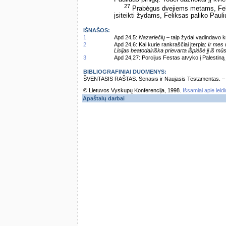
27
Prabėgus dvejiems metams, Felik
įsiteikti žydams, Feliksas paliko Pauli
IŠNAŠOS:
1
Apd 24,5:
Nazariečių
– taip žydai vadindavo kr
2
Apd 24,6: Kai kurie rankraščiai įterpia:
Ir mes 
Lisijas beatodairiška prievarta išplėšė jį iš mūs
3
Apd 24,27: Porcijus Festas atvyko į Palestiną 
BIBLIOGRAFINIAI DUOMENYS:
ŠVENTASIS RAŠTAS. Senasis ir Naujasis Testamentas. – Vi
© Lietuvos Vyskupų Konferencija, 1998.
Išsamiai apie leid
Apaštalų darbai