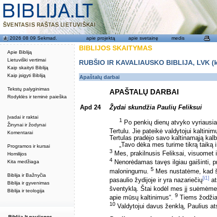
2026 08 09 Sekmad.
apie projektą
apie svetainę
medis
BIBLIJOS SKAITYMAS
Apie Bibliją
Lietuviški vertimai
RUBŠIO IR KAVALIAUSKO BIBLIJA, LVK (kat
Kaip skaityti Bibliją
Kaip įsigyti Bibliją
Apaštalų darbai
Tekstų palyginimas
APAŠTALŲ DARBAI
Rodyklės ir teminė paieška
Apd 24
Žydai skundžia Paulių Feliksui
Įvadai ir raktai
1
Po penkių dienų atvyko vyriausias
Žinynai ir žodynai
Tertulu. Jie pateikė valdytojui kaltini
Komentarai
Tertulas pradėjo savo kaltinamąją kalb
„Tavo dėka mes turime tikrą taiką i
Programos ir kursai
3
Mes, prakilnusis Feliksai, visuomet i
Homilijos
4
Kita medžiaga
Nenorėdamas tavęs ilgiau gaišinti, p
5
maloningumu.
Mes nustatėme, kad š
Biblija ir Bažnyčia
[i1]
pasaulio žydijoje ir yra nazariečių
at
Biblija ir gyvenimas
šventyklą. Štai kodėl mes jį suėmėm
Biblija ir teologija
9
apie mūsų kaltinimus“.
Tiems žodžiams
10
Valdytojui davus ženklą, Paulius at
Biblija.lt naujienos