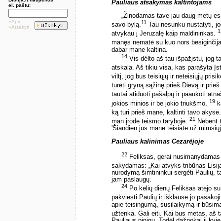
Pauliaus atsakymas kaltintojams
el. paštu:
„Žinodamas tave jau daug metų esan
»Apie...
11
savo bylą.
Tau nesunku nustatyti, jo
»Atsakyti
1
atvykau į Jeruzalę kaip maldininkas.
manęs nematė su kuo nors besiginčija
dabar mane kaltina.
14
Vis dėlto aš tau išpažįstu, jog t
atskala. Aš tikiu visa, kas parašyta 
viltį, jog bus teisiųjų ir neteisiųjų pri
turėti gryną sąžinę prieš Dievą ir pri
tautai atiduoti pašalpų ir paaukoti atn
19
jokios minios ir be jokio triukšmo,
ka
ką turi prieš mane, kaltinti tavo akyse
21
man įrodė teismo taryboje.
Nebent t
'Šiandien jūs mane teisiate už mirusiųjų
Pauliaus kalinimas Cezarėjoje
22
Feliksas, gerai nusimanydamas a
sakydamas: „Kai atvyks tribūnas Lisija
nurodymą šimtininkui sergėti Paulių, ta
jam paslaugų.
24
Po kelių dienų Feliksas atėjo su
pakviesti Paulių ir išklausė jo pasako
apie teisingumą, susilaikymą ir būsimąj
užtenka. Gali eiti. Kai bus metas, aš 
Pauliaus pinigų. Todėl dažnokai jį kvi