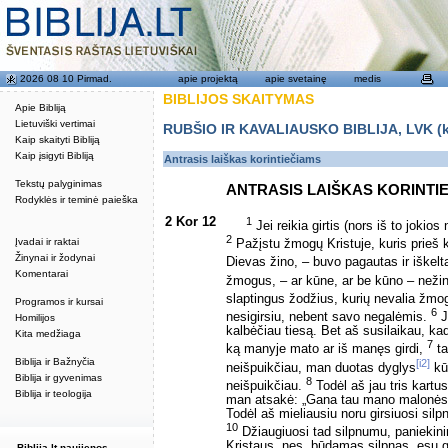
2026 08 10 Pirmad.
apie projektą
apie svetainę
medis
BIBLIJOS SKAITYMAS
Apie Bibliją
Lietuviški vertimai
RUBŠIO IR KAVALIAUSKO BIBLIJA, LVK (kat
Kaip skaityti Bibliją
Kaip įsigyti Bibliją
Antrasis laiškas korintiečiams
Tekstų palyginimas
ANTRASIS LAIŠKAS KORINTI
Rodyklės ir teminė paieška
2 Kor 12
1
Jei reikia girtis (nors iš to jokio
2
Įvadai ir raktai
Pažįstu žmogų Kristuje, kuris prieš k
Žinynai ir žodynai
Dievas žino, – buvo pagautas ir iškelta
Komentarai
žmogus, – ar kūne, ar be kūno – neži
slaptingus žodžius, kurių nevalia žmog
Programos ir kursai
6
nesigirsiu, nebent savo negalėmis.
J
Homilijos
kalbėčiau tiesą. Bet aš susilaikau, k
Kita medžiaga
7
ką manyje mato ar iš manęs girdi,
ta
Biblija ir Bažnyčia
[i2]
neišpuikčiau, man duotas dyglys
kū
Biblija ir gyvenimas
8
neišpuikčiau.
Todėl aš jau tris kartu
Biblija ir teologija
man atsakė: „Gana tau mano malonės, 
Todėl aš mieliausiu noru girsiuosi si
10
Džiaugiuosi tad silpnumu, paniekini
Kristaus, nes, būdamas silpnas, esu g
Biblija.lt naujienos