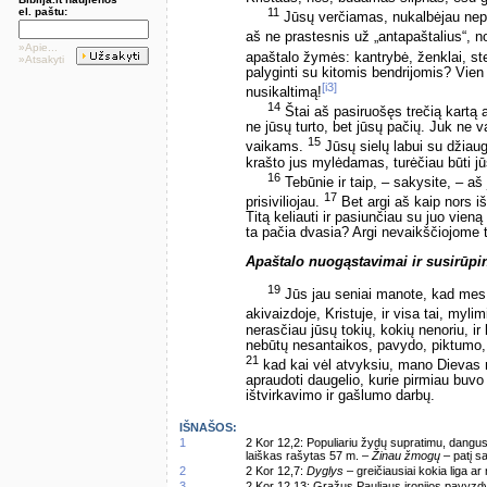
el. paštu:
11
Jūsų verčiamas, nukalbėjau neprot
aš ne prastesnis už „antapaštalius“, 
»Apie...
apaštalo žymės: kantrybė, ženklai, steb
»Atsakyti
palyginti su kitomis bendrijomis? Vien
[i3]
nusikaltimą!
14
Štai aš pasiruošęs trečią kartą 
ne jūsų turto, bet jūsų pačių. Juk ne v
15
vaikams.
Jūsų sielų labui su džiaug
krašto jus mylėdamas, turėčiau būti 
16
Tebūnie ir taip, – sakysite, – a
17
prisiviliojau.
Bet argi aš kaip nors i
Titą keliauti ir pasiunčiau su juo vien
ta pačia dvasia? Argi nevaikščiojome
Apaštalo nuogąstavimai ir susirūp
19
Jūs jau seniai manote, kad mes
akivaizdoje, Kristuje, ir visa tai, myli
nerasčiau jūsų tokių, kokių nenoriu, ir
nebūtų nesantaikos, pavydo, piktumo, 
21
kad kai vėl atvyksiu, mano Dievas 
apraudoti daugelio, kurie pirmiau buvo
ištvirkavimo ir gašlumo darbų.
IŠNAŠOS:
1
2 Kor 12,2: Populiariu žydų supratimu, dangus
laiškas rašytas 57 m. –
Žinau žmogų
– patį s
2
2 Kor 12,7:
Dyglys
– greičiausiai kokia liga a
3
2 Kor 12,13: Gražus Pauliaus ironijos pavyzd