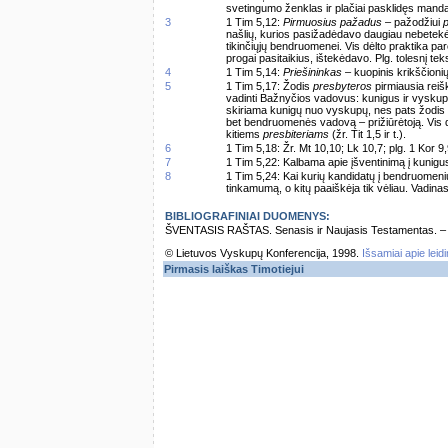
svetingumo ženklas ir plačiai pasklidęs manda
3
1 Tim 5,12:
Pirmuosius pažadus
– pažodžiui
p
našlių, kurios pasižadėdavo daugiau nebetekėti
tikinčiųjų bendruomenei. Vis dėlto praktika p
progai pasitaikius, ištekėdavo. Plg. tolesnį tek
4
1 Tim 5,14:
Priešininkas
– kuopinis krikščionių
5
1 Tim 5,17: Žodis
presbyteros
pirmiausia rei
vadinti Bažnyčios vadovus: kunigus ir vyskupu
skiriama kunigų nuo vyskupų, nes pats žodis
bet bendruomenės vadovą – prižiūrėtoją. Vis 
kitiems
presbiteriams
(žr. Tit 1,5 ir t.).
6
1 Tim 5,18: Žr. Mt 10,10; Lk 10,7; plg. 1 Kor 9
7
1 Tim 5,22: Kalbama apie įšventinimą į kunigu
8
1 Tim 5,24: Kai kurių kandidatų į bendruomeni
tinkamumą, o kitų paaiškėja tik vėliau. Vadinasi
BIBLIOGRAFINIAI DUOMENYS:
ŠVENTASIS RAŠTAS. Senasis ir Naujasis Testamentas. – Vi
© Lietuvos Vyskupų Konferencija, 1998.
Išsamiai apie leid
Pirmasis laiškas Timotiejui