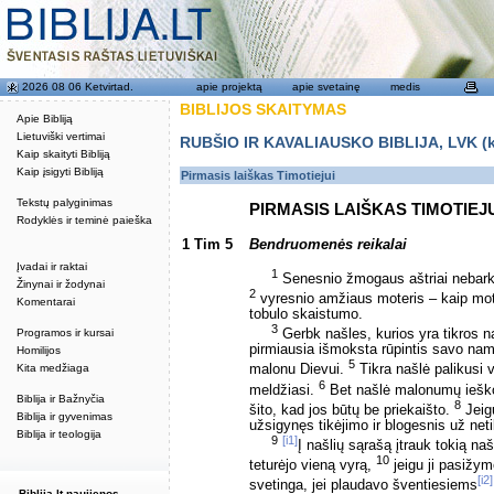
2026 08 06 Ketvirtad.
apie projektą
apie svetainę
medis
BIBLIJOS SKAITYMAS
Apie Bibliją
Lietuviški vertimai
RUBŠIO IR KAVALIAUSKO BIBLIJA, LVK (kat
Kaip skaityti Bibliją
Kaip įsigyti Bibliją
Pirmasis laiškas Timotiejui
Tekstų palyginimas
PIRMASIS LAIŠKAS TIMOTIEJ
Rodyklės ir teminė paieška
1 Tim 5
Bendruomenės reikalai
Įvadai ir raktai
1
Senesnio žmogaus aštriai nebark, 
Žinynai ir žodynai
2
vyresnio amžiaus moteris – kaip mot
Komentarai
tobulo skaistumo.
3
Programos ir kursai
Gerbk našles, kurios yra tikros 
pirmiausia išmoksta rūpintis savo nami
Homilijos
5
Kita medžiaga
malonu Dievui.
Tikra našlė palikusi v
6
meldžiasi.
Bet našlė malonumų ieško
Biblija ir Bažnyčia
8
šito, kad jos būtų be priekaišto.
Jeigu
Biblija ir gyvenimas
užsigynęs tikėjimo ir blogesnis už netik
Biblija ir teologija
9
[i1]
Į našlių sąrašą įtrauk tokią na
10
teturėjo vieną vyrą,
jeigu ji pasižymė
[i2]
svetinga, jei plaudavo šventiesiems
Biblija.lt naujienos