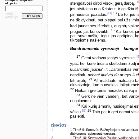
1
stengdavosi dirbti visokį gerą darbą.
el. paštu:
jos atsitolina nuo Kristaus ir geidžia i
[i3]
13
»Apie...
pirmuosius pažadus.
Be to, jos i
»Atsakyti
ne tik dykinėti, bet plepėti bei užsiimi
kad jaunesnės ištekėtų, augintų vaikus
15
progos jas koneveikti.
Kai kurios j
pas save našlių, tegul jas aprūpina, 
tikrosioms našlėms.
Bendruomenės vyresnieji – kunigai
17
[i
Gerai vadovaujantys vyresnieji
ypač tie, kurie triūsia skelbdami žodį
kuliančiam jaučiui
“ ir: „Darbininkas v
nepriimk,
nebent liudytų du ar trys liud
21
kiti bijotų.
Aš maldaute maldauju tave
akivaizdoje, kad nuosekliai laikytume
22
Niekam greitomis neuždėk rankų ir n
23
Gerk ne vien vandenį, bet vartok
negalavimų.
24
Kai kurių žmonių nusidėjimai est
[i8]
25
vėliau.
Taip pat ir geri darbai visie
paslėpti.
IŠNAŠOS:
1
1 Tim 5,9: Senovės Bažnyčioje buvo atskiras 
diakonams aptarnauti vargšus.
2
1 Tim 5,10:
Šventaisiais
Paulius vadina visus 