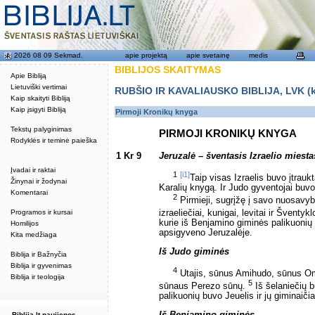
2026 08 09 Sekmad.
apie projektą
apie svetainę
medis
BIBLIJOS SKAITYMAS
Apie Bibliją
Lietuviški vertimai
RUBŠIO IR KAVALIAUSKO BIBLIJA, LVK (kat
Kaip skaityti Bibliją
Kaip įsigyti Bibliją
Pirmoji Kronikų knyga
Tekstų palyginimas
PIRMOJI KRONIKŲ KNYGA
Rodyklės ir teminė paieška
1 Kr 9
Jeruzalė – šventasis Izraelio miesta
Įvadai ir raktai
1
[i1]
Taip visas Izraelis buvo įtraukt
Žinynai ir žodynai
Karalių knygą. Ir Judo gyventojai buvo 
Komentarai
2
Pirmieji, sugrįžę į savo nuosavyb
Programos ir kursai
izraeliečiai, kunigai, levitai ir Šventyk
kurie iš Benjamino giminės palikuonių 
Homilijos
apsigyveno Jeruzalėje.
Kita medžiaga
Iš Judo giminės
Biblija ir Bažnyčia
Biblija ir gyvenimas
4
Utajis, sūnus Amihudo, sūnus Omr
Biblija ir teologija
5
sūnaus Perezo sūnų.
Iš šelaniečių 
palikuonių buvo Jeuelis ir jų giminaiči
Iš Benjamino giminės
Biblija.lt naujienos