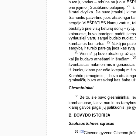
buvo jų vadas – tebūna su juo VIEŠ
22
prie įėjimo į Susitikimo palapinę.
Iš 
šimtai dvylika. Jie buvo įtraukti į ki
Samuelis patvirtino juos atsakingai ta
sergėjo VIEŠPATIES Namų vartus, ta
pastatyti prie visų keturių šonų – rytų,
kaimuose, buvo įpareigoti padėti jiem
vyriausieji vartų sargai budėjo nuolat.
27
kambarius bei turtus.
Naktį jie pral
sargybą ir turėjo pareigą juos kas rytą 
28
Vieni iš jų buvo atsakingi už ape
2
kai jie būdavo atnešami ir išnešami.
šventaisiais reikmenimis ir geriausiais
iš kunigų klano paruošė kvepalų mišin
Korahito pirmagimis, – buvo atsaking
giminaičių buvo atsakingi kas šabą už
Giesmininkai
33
Be to, šie buvo giesmininkai, le
kambariuose, laisvi nuo kitos tarnybos,
klanų galvos pagal jų palikuonis; jie g
B. DOVYDO ISTORIJA
Sauliaus kilmės sąrašas
35
[i3]
Gibeone gyveno Gibeono įkūr