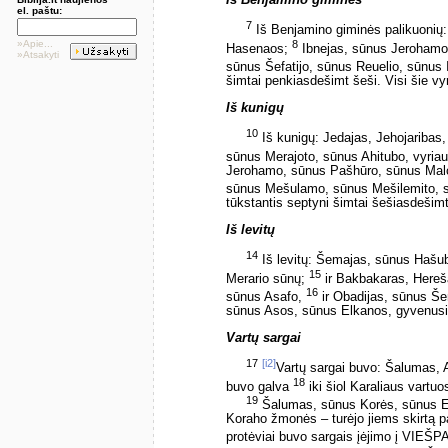
el. paštu:
7
Iš Benjamino giminės palikuonių
8
»Apie...
Hasenaos;
Ibnejas, sūnus Jerohamo;
»Atsakyti
sūnus Šefatijo, sūnus Reuelio, sūnus 
šimtai penkiasdešimt šeši. Visi šie vy
Iš kunigų
10
Iš kunigų: Jedajas, Jehojaribas
sūnus Merajoto, sūnus Ahitubo, vyria
Jerohamo, sūnus Pašhūro, sūnus Malch
sūnus Mešulamo, sūnus Mešilemito, 
tūkstantis septyni šimtai šešiasdešimt
Iš levitų
14
Iš levitų: Šemajas, sūnus Hašub
15
Merario sūnų;
ir Bakbakaras, Hereša
16
sūnus Asafo,
ir Obadijas, sūnus Še
sūnus Asos, sūnus Elkanos, gyvenusi
Vartų sargai
17
[i2]
Vartų sargai buvo: Šalumas, 
18
buvo galva
iki šiol Karaliaus vartuo
19
Šalumas, sūnus Korės, sūnus Ebj
Koraho žmonės – turėjo jiems skirtą p
protėviai buvo sargais įėjimo į VIEŠ