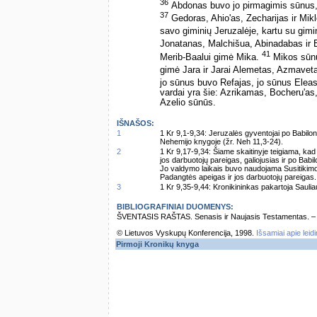
36
Abdonas buvo jo pirmagimis sūnus, 
37
Gedoras, Ahio'as, Zecharijas ir Mik
savo giminių Jeruzalėje, kartu su gim
Jonatanas, Malchišua, Abinadabas ir
41
Merib-Baalui gimė Mika.
Mikos sūnū
gimė Jara ir Jarai Alemetas, Azmaveta
jo sūnus buvo Refajas, jo sūnus Eleas
vardai yra šie: Azrikamas, Bocheru'as
Azelio sūnūs.
IŠNAŠOS:
1
1 Kr 9,1-9,34: Jeruzalės gyventojai po Babilo
Nehemijo knygoje (žr. Neh 11,3-24).
2
1 Kr 9,17-9,34: Šiame skaitinyje teigiama, k
jos darbuotojų pareigas, galiojusias ir po Bab
Jo valdymo laikais buvo naudojama Susitikimo 
Padangtės apeigas ir jos darbuotojų pareigas.
3
1 Kr 9,35-9,44: Kronikininkas pakartoja Sauli
BIBLIOGRAFINIAI DUOMENYS:
ŠVENTASIS RAŠTAS. Senasis ir Naujasis Testamentas. – Vi
© Lietuvos Vyskupų Konferencija, 1998.
Išsamiai apie leid
Pirmoji Kronikų knyga