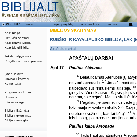
2026 08 10 Pirmad.
apie projektą
apie svetainę
medis
BIBLIJOS SKAITYMAS
Apie Bibliją
Lietuviški vertimai
RUBŠIO IR KAVALIAUSKO BIBLIJA, LVK (kat
Kaip skaityti Bibliją
Kaip įsigyti Bibliją
Apaštalų darbai
Tekstų palyginimas
APAŠTALŲ DARBAI
Rodyklės ir teminė paieška
Apd 17
Paulius Atėnuose
Įvadai ir raktai
16
Belaukdamas Atėnuose jų atvyks
Žinynai ir žodynai
17
netvėrė apmaudu.
Jis aiškinosi sin
Komentarai
18
kalbėdavo susirinkusiems aikštėje.
Programos ir kursai
ginčytis. Vieni klausė: „Ką šis plepys 
demonų skelbėjas“. Mat jis skelbė Jėzų
Homilijos
19
Kita medžiaga
Pagaliau jie paėmė, nusivedė jį 
20
kokį naują mokslą tu skelbi?
Regis,
Biblija ir Bažnyčia
21
norėtume sužinoti, kas tai būtų“.
Mat
Biblija ir gyvenimas
leisti laiką, pasakodami naujienas arb
Biblija ir teologija
Paulius kalba Areopage
22
Tada Paulius, atsistojęs Areopag
Biblija.lt naujienos