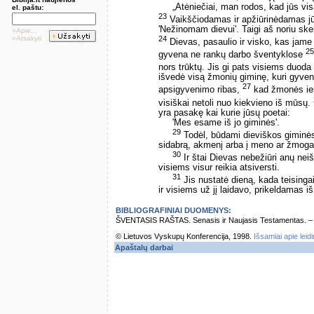
„Atėniečiai, man rodos, kad jūs vis
el. paštu:
23
Vaikščiodamas ir apžiūrinėdamas j
'Nežinomam dievui'. Taigi aš noriu ske
»Apie...
24
»Atsakyti
Dievas, pasaulio ir visko, kas jam
25
gyvena ne rankų darbo šventyklose
nors trūktų. Jis gi pats visiems duoda
išvedė visą žmonių giminę, kuri gyvena
27
apsigyvenimo ribas,
kad žmonės iešk
visiškai netoli nuo kiekvieno iš mūsų.
yra pasakę kai kurie jūsų poetai:
'Mes esame iš jo giminės'.
29
Todėl, būdami dieviškos giminės
sidabrą, akmenį arba į meno ar žmogau
30
Ir štai Dievas nebežiūri anų ne
visiems visur reikia atsiversti.
31
Jis nustatė dieną, kada teisinga
ir visiems už jį laidavo, prikeldamas i
BIBLIOGRAFINIAI DUOMENYS:
ŠVENTASIS RAŠTAS. Senasis ir Naujasis Testamentas. – Vi
© Lietuvos Vyskupų Konferencija, 1998.
Išsamiai apie leid
Apaštalų darbai