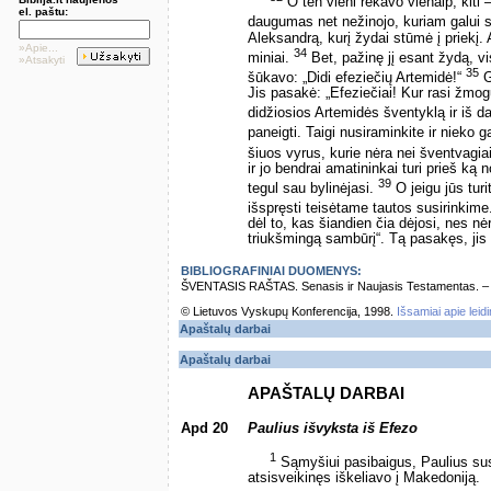
O ten vieni rėkavo vienaip, kiti 
el. paštu:
daugumas net nežinojo, kuriam galui s
Aleksandrą, kurį žydai stūmė į priekį.
»Apie...
34
miniai.
Bet, pažinę jį esant žydą, vi
»Atsakyti
35
šūkavo: „Didi efeziečių Artemidė!“
G
Jis pasakė: „Efeziečiai! Kur rasi žmog
didžiosios Artemidės šventyklą ir iš d
paneigti. Taigi nusiraminkite ir nieko 
šiuos vyrus, kurie nėra nei šventvagia
ir jo bendrai amatininkai turi prieš ką
39
tegul sau bylinėjasi.
O jeigu jūs turi
išspręsti teisėtame tautos susirinkim
dėl to, kas šiandien čia dėjosi, nes nė
triukšmingą sambūrį“. Tą pasakęs, jis 
BIBLIOGRAFINIAI DUOMENYS:
ŠVENTASIS RAŠTAS. Senasis ir Naujasis Testamentas. – Vi
© Lietuvos Vyskupų Konferencija, 1998.
Išsamiai apie leid
Apaštalų darbai
Apaštalų darbai
APAŠTALŲ DARBAI
Apd 20
Paulius išvyksta iš Efezo
1
Sąmyšiui pasibaigus, Paulius sus
atsisveikinęs iškeliavo į Makedoniją.