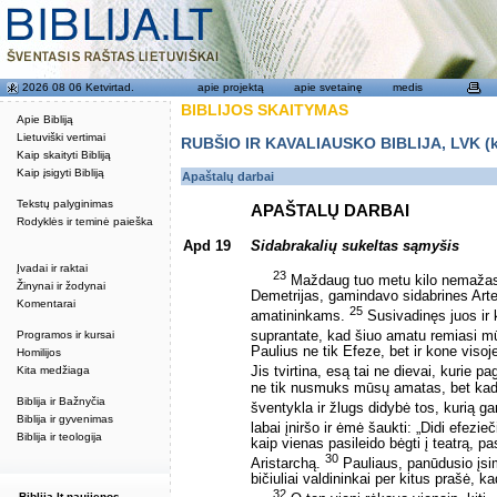
2026 08 06 Ketvirtad.
apie projektą
apie svetainę
medis
BIBLIJOS SKAITYMAS
Apie Bibliją
Lietuviški vertimai
RUBŠIO IR KAVALIAUSKO BIBLIJA, LVK (kat
Kaip skaityti Bibliją
Kaip įsigyti Bibliją
Apaštalų darbai
Tekstų palyginimas
APAŠTALŲ DARBAI
Rodyklės ir teminė paieška
Apd 19
Sidabrakalių sukeltas sąmyšis
Įvadai ir raktai
23
Maždaug tuo metu kilo nemažas
Žinynai ir žodynai
Demetrijas, gamindavo sidabrines Arte
Komentarai
25
amatininkams.
Susivadinęs juos ir k
Programos ir kursai
suprantate, kad šiuo amatu remiasi 
Paulius ne tik Efeze, bet ir kone visoj
Homilijos
Kita medžiaga
Jis tvirtina, esą tai ne dievai, kurie
ne tik nusmuks mūsų amatas, bet kad 
Biblija ir Bažnyčia
šventykla ir žlugs didybė tos, kurią ga
Biblija ir gyvenimas
labai įniršo ir ėmė šaukti: „Didi efezie
Biblija ir teologija
kaip vienas pasileido bėgti į teatrą, 
30
Aristarchą.
Pauliaus, panūdusio įsim
bičiuliai valdininkai per kitus prašė, kad
32
Biblija.lt naujienos