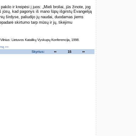
akilo ir kreipėsi į juos: „Mieli broliai, jūs žinote, jog
š jūsų, kad pagonys iš mano lūpų išgirstų Evangeliją
nių širdyse, paliudijo jų naudai, duodamas jiems
epadarė skirtumo tarp mūsų ir jų, tikėjimu
lnius: Lietuvos Katalikų Vyskupų Konferencija, 1998.
imą >>
Skyrius:
15