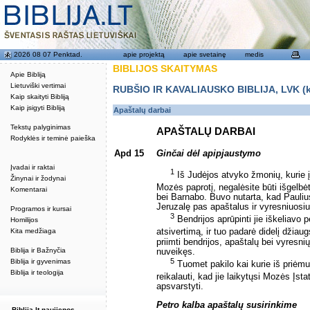
2026 08 07 Penktad.
apie projektą
apie svetainę
medis
BIBLIJOS SKAITYMAS
Apie Bibliją
Lietuviški vertimai
RUBŠIO IR KAVALIAUSKO BIBLIJA, LVK (kat
Kaip skaityti Bibliją
Kaip įsigyti Bibliją
Apaštalų darbai
Tekstų palyginimas
APAŠTALŲ DARBAI
Rodyklės ir teminė paieška
Apd 15
Ginčai dėl apipjaustymo
Įvadai ir raktai
1
Iš Judėjos atvyko žmonių, kurie įt
Žinynai ir žodynai
Mozės paprotį, negalėsite būti išgelbėt
Komentarai
bei Barnabo. Buvo nutarta, kad Paulius
Jeruzalę pas apaštalus ir vyresniuosiu
Programos ir kursai
3
Bendrijos aprūpinti jie iškeliavo 
Homilijos
Kita medžiaga
atsivertimą, ir tuo padarė didelį džia
priimti bendrijos, apaštalų bei vyresni
Biblija ir Bažnyčia
nuveikęs.
5
Biblija ir gyvenimas
Tuomet pakilo kai kurie iš priėmusių
Biblija ir teologija
reikalauti, kad jie laikytųsi Mozės Įst
apsvarstyti.
Petro kalba apaštalų susirinkime
Biblija.lt naujienos