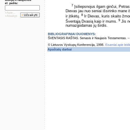
el. paštu:
7
Įsiliepsnojus ilgam ginčui, Petras p
Dievas jau nuo seniai išsirinko mane i
»Apie...
8
ir įtikėtų.
Ir Dievas, kuris skaito žmo
»Atsakyti
9
Šventąją Dvasią kaip ir mums.
Jis n
numazgodamas jų širdis.
BIBLIOGRAFINIAI DUOMENYS:
ŠVENTASIS RAŠTAS. Senasis ir Naujasis Testamentas. – Vi
© Lietuvos Vyskupų Konferencija, 1998.
Išsamiai apie leid
Apaštalų darbai