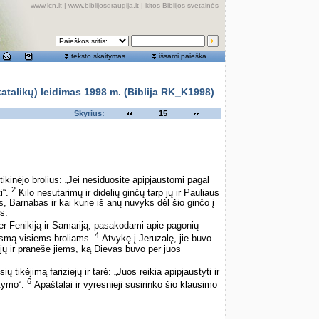
www.lcn.lt
|
www.biblijosdraugija.lt
|
kitos Biblijos svetainės
teksto skaitymas
išsami paieška
alikų) leidimas 1998 m. (Biblija RK_K1998)
Skyrius:
15
ikinėjo brolius: „Jei nesiduosite apipjaustomi pagal
2
i“.
Kilo nesutarimų ir didelių ginčų tarp jų ir Pauliaus
, Barnabas ir kai kurie iš anų nuvyks dėl šio ginčo į
s.
per Fenikiją ir Samariją, pasakodami apie pagonių
4
ugsmą visiems broliams.
Atvykę į Jeruzalę, jie buvo
ųjų ir pranešė jiems, ką Dievas buvo per juos
 tikėjimą fariziejų ir tarė: „Juos reikia apipjaustyti ir
6
atymo“.
Apaštalai ir vyresnieji susirinko šio klausimo