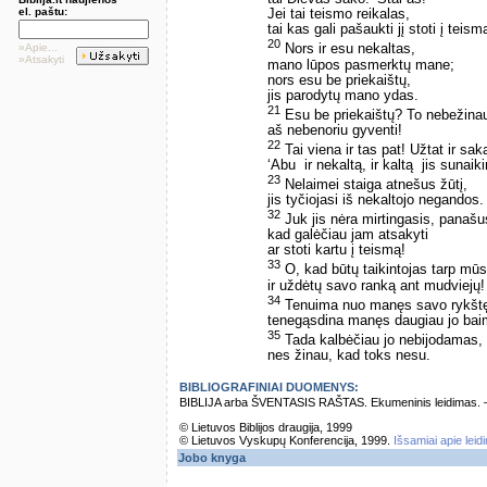
el. paštu:
Jei tai teismo reikalas,
tai kas gali pašaukti jį stoti į teism
20
»Apie...
Nors ir esu nekaltas,
»Atsakyti
mano lūpos pasmerktų mane;
nors esu be priekaištų,
jis parodytų mano ydas.
21
Esu be priekaištų? To nebežinau
aš nebenoriu gyventi!
22
Tai viena ir tas pat! Užtat ir sak
‘Abu ­ ir nekaltą, ir kaltą ­ jis sunaiki
23
Nelaimei staiga atnešus žūtį,
jis tyčiojasi iš nekaltojo negandos.
32
Juk jis nėra mirtingasis, panašu
kad galėčiau jam atsakyti
ar stoti kartu į teismą!
33
O, kad būtų taikintojas tarp mū
ir uždėtų savo ranką ant mudviejų!
34
Tenuima nuo manęs savo rykšt
tenegąsdina manęs daugiau jo bai
35
Tada kalbėčiau jo nebijodamas,
nes žinau, kad toks nesu.
BIBLIOGRAFINIAI DUOMENYS:
BIBLIJA arba ŠVENTASIS RAŠTAS. Ekumeninis leidimas. – Vi
© Lietuvos Biblijos draugija, 1999
© Lietuvos Vyskupų Konferencija, 1999.
Išsamiai apie leid
Jobo knyga