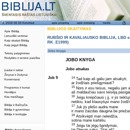
2026 08 06 Ketvirtad.
apie projektą
apie svetainę
medis
BIBLIJOS SKAITYMAS
Apie Bibliją
Lietuviški vertimai
RUBŠIO IR KAVALIAUSKO BIBLIJA, LBD eku
Kaip skaityti Bibliją
RK_E1999)
Kaip įsigyti Bibliją
Jobo knyga
Tekstų palyginimas
Rodyklės ir teminė paieška
JOBO KNYGA
Jobo atsakas
Įvadai ir raktai
Žinynai ir žodynai
Job 9
14
Tad kaip aš galiu jam atsakyti,
Komentarai
ar žodžiais priešgyniauti?
15
Programos ir kursai
Nors ir esu teisus, negaliu jam a
aš maldaučiau savo teisėją pasigai
Homilijos
16
Kita medžiaga
Jeigu kreipčiausi į jį, ir jis teiktų
netikiu, kad klausytųsi mano žodži
Biblija ir Bažnyčia
17
Juk jis plėšo audra mane
Biblija ir gyvenimas
ir mano žaizdas daugina be priežas
Biblija ir teologija
18
Atsikvėpti man neleidžia,
sotina mane kartėliu.
19
Jeigu tai jėgų bandymas,
tai Dievas sako: ‘Štai aš!’
Biblija.lt naujienos