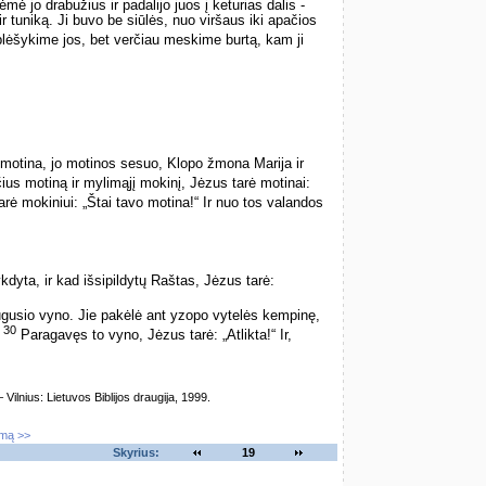
mė jo drabužius ir padalijo juos į keturias dalis ­
r tuniką. Ji buvo be siūlės, nuo viršaus iki apačios
eplėšykime jos, bet verčiau meskime burtą, kam ji
 motina, jo motinos sesuo, Klopo žmona Marija ir
us motiną ir mylimąjį mokinį, Jėzus tarė motinai:
rė mokiniui: „Štai tavo motina!“ Ir nuo tos valandos
dyta, ir kad išsipildytų Raštas, Jėzus tarė:
ūgusio vyno. Jie pakėlė ant yzopo vytelės kempinę,
30
.
Paragavęs to vyno, Jėzus tarė: „Atlikta!“ Ir,
lnius: Lietuvos Biblijos draugija, 1999.
imą >>
Skyrius:
19