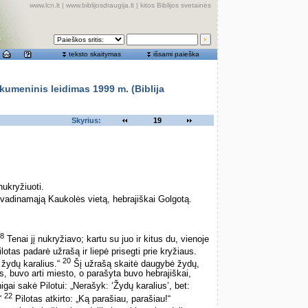
www.lcn.lt
|
www.biblijosdraugija.lt
|
kitos Biblijos svetainės
teksto skaitymas
išsami paieška
meninis leidimas 1999 m. (Biblija
Skyrius:
19
nukryžiuoti.
vadinamąją Kaukolės vietą, hebrajiškai Golgotą.
8
Tenai jį nukryžiavo; kartu su juo ir kitus du, vienoje
lotas padarė užrašą ir liepė prisegti prie kryžiaus.
20
 žydų karalius.“
Šį užrašą skaitė daugybė žydų,
, buvo arti miesto, o parašyta buvo hebrajiškai,
igai sakė Pilotui: „Nerašyk: ‘Žydų karalius’, bet:
22
’“
Pilotas atkirto: „Ką parašiau, parašiau!“