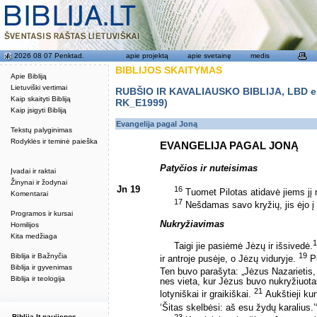
2026 08 07 Penktad.
apie projektą
apie svetainę
medis
BIBLIJOS SKAITYMAS
Apie Bibliją
Lietuviški vertimai
RUBŠIO IR KAVALIAUSKO BIBLIJA, LBD eku
Kaip skaityti Bibliją
RK_E1999)
Kaip įsigyti Bibliją
Evangelija pagal Joną
Tekstų palyginimas
Rodyklės ir teminė paieška
EVANGELIJA PAGAL JONĄ
Patyčios ir nuteisimas
Įvadai ir raktai
Žinynai ir žodynai
Jn 19
16
Tuomet Pilotas atidavė jiems jį 
Komentarai
17
Nešdamas savo kryžių, jis ėjo į 
Programos ir kursai
Nukryžiavimas
Homilijos
Kita medžiaga
1
Taigi jie pasiėmė Jėzų ir išsivedė.
19
Biblija ir Bažnyčia
ir antroje pusėje, o Jėzų viduryje.
Pi
Biblija ir gyvenimas
Ten buvo parašyta: „Jėzus Nazarietis,
Biblija ir teologija
nes vieta, kur Jėzus buvo nukryžiuotas
21
lotyniškai ir graikiškai.
Aukštieji kun
‘Šitas skelbėsi: aš esu žydų karalius.
23
Biblija.lt naujienos