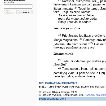
Kareiviai, nukryžiavę Jėzų, pasiė
el. paštu:
kiekvienam kareiviui po dalį; pasiėmė i
24
ištisai megzta.
Todėl jie tarėsi: „N
»Apie...
teks.“ Taip išsipildė Raštas:
»Atsakyti
Jie drabužius mano dalijas,
meta dėl mano apdaro burtą.
Šitaip kareiviai ir padarė.
Jėzus ir jo motina
25
Prie Jėzaus kryžiaus stovėjo jo
26
Marija Magdalena.
Pamatęs stovinči
27
„Moterie, štai tavo sūnus!“
Paskui ta
mokinys pasiėmė ją pas save.
Jėzaus mirtis
28
Tada, žinodamas, jog viskas įvyk
„Trokštu!“
29
Tenai stovėjo indas, pilnas perr
pamirkytą vyne, ir prinešė prie jo lūpų
nuleidęs galvą, atidavė dvasią.
BIBLIOGRAFINIAI DUOMENYS:
BIBLIJA arba ŠVENTASIS RAŠTAS. Ekumeninis leidimas. – Vi
© Lietuvos Biblijos draugija, 1999
© Lietuvos Vyskupų Konferencija, 1999.
Išsamiai apie leid
Evangelija pagal Joną