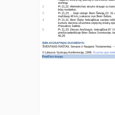
skirtingi.
2
Pr 21,22: Abimelechas atvyko drauge su kari
būtų nuolaidus.
3
Pr 21,23: ...
šioje vietoje
: Beer-Šeboje (žr. 31-
maždaug 48 km į vakarus nuo Beer-Šebos.
4
Pr 21,31:
Beer-Šeba
: hebrajiškas vardas reiš
kuriuos daroma užuomina septynių ėriukų epizod
Priesaikos šaltinis
.
5
Pr 21,33:
Dievas Amžinasis
: hebrajiškai
El-`O
priešizraelietiškoje Beer-Šebos šventovėje, be
40,28.
BIBLIOGRAFINIAI DUOMENYS:
ŠVENTASIS RAŠTAS. Senasis ir Naujasis Testamentas. – Vi
© Lietuvos Vyskupų Konferencija, 1998.
Išsamiai apie leid
Pradžios knyga