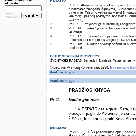
IŠNAŠOS:
el. paštu:
1
Pr 15,6: Abraomo tikėjimas Dievo pažadais b
rūpinimasis žmogaus išganymu, – Abraomas at
gyvenime. Teisumo veiksmas – teisi žmogaus la
»Apie...
jam
teisę
į pažadų įvykdymą. Apaštalas Paulius
»Atsakyti
Gal 3,6-9).
2
Pr 15,9: ...
treigę/treigį
: subrendusį apeiginiam
3
Pr 15,16: ...
ketvirtoji karta
: hebrajiškasis žod
laikotarpį.
4
Pr 15,17: ...
rūkstantis žarijų indas
: pažodžiui
to nemini, bet nėra jokios abejonės, kad Abra
5
Pr 15,18: ...
sudarė sandorą
: pažodžiui
sukirt
apeigomis.
BIBLIOGRAFINIAI DUOMENYS:
ŠVENTASIS RAŠTAS. Senasis ir Naujasis Testamentas. – Vi
© Lietuvos Vyskupų Konferencija, 1998.
Išsamiai apie leid
Pradžios knyga
Pradžios knyga
PRADŽIOS KNYGA
Pr 21
Izaoko gimimas
1
VIEŠPATS pasielgė su Sara, kaip
pradėjo ir pagimdė Abraomui jo senatv
3
Sūnui, kurį jam pagimdė Sara, Abra
IŠNAŠOS:
1
Pr 21,9-21,19: Šis pasakojimas apie Hagaros iš
Hagaros išvarymą, paimtą iš Jahvistinio šaltin