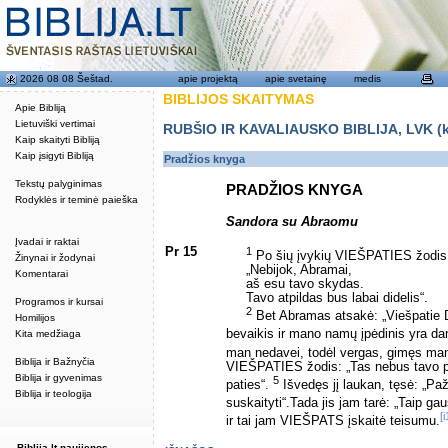
2026 08 08 Šeštad.
apie projektą
apie svetainę
medis
BIBLIJOS SKAITYMAS
Apie Bibliją
Lietuviški vertimai
RUBŠIO IR KAVALIAUSKO BIBLIJA, LVK (kat
Kaip skaityti Bibliją
Kaip įsigyti Bibliją
Pradžios knyga
Tekstų palyginimas
PRADŽIOS KNYGA
Rodyklės ir teminė paieška
Sandora su Abraomu
Įvadai ir raktai
Pr 15
1
Po šių įvykių VIEŠPATIES žodis a
Žinynai ir žodynai
„Nebijok, Abramai,
Komentarai
aš esu tavo skydas.
Tavo atpildas bus labai didelis“.
Programos ir kursai
2
Bet Abramas atsakė: „Viešpatie 
Homilijos
bevaikis ir mano namų įpėdinis yra da
Kita medžiaga
man nedavei, todėl vergas, gimęs ma
Biblija ir Bažnyčia
VIEŠPATIES žodis: „Tas nebus tavo pa
Biblija ir gyvenimas
5
paties“.
Išvedęs jį laukan, tęsė: „Paž
Biblija ir teologija
suskaityti“.Tada jis jam tarė: „Taip g
[i
ir tai jam VIEŠPATS įskaitė teisumu.
Biblija.lt naujienos