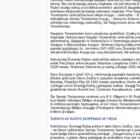
tekstą. Bet nei įkvėptųjų autorių originalai, nei perrašymai iš
Rašto studijų siekių yra kritiškai įvertinti ir atskirti iš daug
artimiausi dingusiam įkvėptojo autoriaus originalui. Prie N
Testamento rankraščiai buvo Alepo knyga – rankraštis – iš 
hebrajiškojo Senojo Testamento knygų, – išskyrus Esteros k
skirtingi nuo vėlesniųjų rankraščių, šie Negyvosios jūros ritini
Testamentas.
Naujasis Testamentas buvo parašytas graikiškai. Graikų ka
imperijoje. Ankstyviausi Naujojo Testamento rankraščiai yra 
dešimtmečių. Baigiantis IV šimtmečiui ir V šimtmetyje pasi
Sinajaus ir Aleksandrijos knygos. Vertimai į lotynų kalbą ėmė 
pakeitė įspūdingas šv. Jeronimo (347-420) viso Šventojo Ra
oficiali krikščionijos Knyga per visą tūkstantmetį. Kiti anksty
Ankstyvieji Šventojo Rašto rankraščiai nebuvo padalyti į skyr
įvedė Paryžiaus arkivyskupas Steponas Langtonas (mirė 12
1528 metais. Robertas Etienne’as jo darbą užbaigė 1555 me
Nors Europoje ir prieš XVI a. reformaciją pasitaikė bandymų
iššūkis grįžti prie Dievo žodžio ir spaudos išradimas sukėl
Bendrija, Popiežiui Pijui XII 1943 metais paskelbus
Divino af
ryžtingai versti Šventąjį Raštą į gimtąsias kalbas. Naująjį Te
graikiškojo teksto išvertė kun. Česlovas Kavaliauskas. Liet
Šis Senojo Testamento vertimas yra iš K. Elligerio ir W. Rud
kurį išleido Vokietijos Biblijos draugija (
Deutsche Bibelgesell
iš kritiškai parengto
Septuaginta, id est Vetus Testamentum 
Viurtembergo Biblijos draugija (
Privilegierte Württembergisc
kritikos įžvalgas.
ŠVENTOJO RAŠTO ĮKVĖPIMAS IR TIESA
Krikščionys Šventąjį Raštą priima ir laiko Dievo žodžiu, nes
– tai Dievo reiškimasis Senojo Testamento Sandoroje ir prad
kurie liudija Dievo apsireiškimą istorijoje. „Daugel kartų ir
pranašus, o dabar dienų pabaigoje jis prakalbino mus per sū