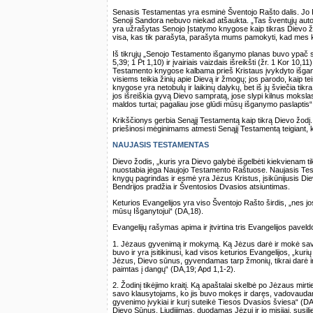
Senasis Testamentas yra esminė Šventojo Rašto dalis. Jo Kn
Senoji Sandora nebuvo niekad atšaukta. „Tas šventųjų auto
yra užrašytas Senojo Įstatymo knygose kaip tikras Dievo žo
visa, kas tik parašyta, parašyta mums pamokyti, kad mes k
Iš tikrųjų „Senojo Testamento išganymo planas buvo ypač ski
5,39; 1 Pt 1,10) ir įvairiais vaizdais išreikšti (žr. 1 Kor 10,1
Testamento knygose kalbama prieš Kristaus įvykdyto išgan
visiems teikia žinių apie Dievą ir žmogų; jos parodo, kaip t
knygose yra netobulų ir laikinų dalykų, bet iš jų šviečia tikr
jos išreiškia gyvą Dievo sampratą, jose slypi kilnus moksl
maldos turtai; pagaliau jose glūdi mūsų išganymo paslaptis“
Krikščionys gerbia Senąjį Testamentą kaip tikrą Dievo žodį. 
priešinosi mėginimams atmesti Senąjį Testamentą teigiant, k
NAUJASIS TESTAMENTAS
Dievo žodis, „kuris yra Dievo galybė išgelbėti kiekvienam t
nuostabia jėga Naujojo Testamento Raštuose. Naujasis Tes
knygų pagrindas ir esmė yra Jėzus Kristus, įsikūnijusis Die
Bendrijos pradžia ir Šventosios Dvasios atsiuntimas.
Keturios Evangelijos yra viso Šventojo Rašto širdis, „nes jos
mūsų Išganytojui“ (DA,18).
Evangelijų rašymas apima ir įtvirtina tris Evangelijos paveld
1. Jėzaus gyvenimą ir mokymą. Ką Jėzus darė ir mokė savo 
buvo ir yra įsitikinusi, kad visos keturios Evangelijos, „kur
Jėzus, Dievo sūnus, gyvendamas tarp žmonių, tikrai darė ir 
paimtas į dangų“ (DA,19; Apd 1,1-2).
2. Žodinį tikėjimo kraitį. Ką apaštalai skelbė po Jėzaus mirt
savo klausytojams, ko jis buvo mokęs ir daręs, vadovaudamie
gyvenimo įvykiai ir kurį suteikė Tiesos Dvasios šviesa“ (DA,
Dievo Sūnus. Liudijimas, duodamas Jėzui ir jo misijai, susiliej