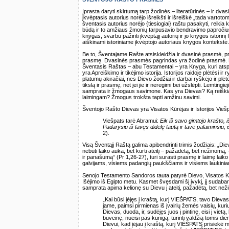
Įprasta daryti skirtumą tarp žodinės – literatūrinės – ir d
įkvėptasis autorius norėjo išreikšti ir išreiškė „tada vartoto
šventasis autorius norėjo {tiesiogiai} raštu pasakyti, reiki
būdą ir to amžiaus žmonių tarpusavio bendravimo papročius“ 
knygas, svarbu pažinti įkvėptąjį autorių ir jo knygos istori
aiškinami istoriniame įkvėptojo autoriaus knygos kontekste.
Be to, Šventajame Rašte atsiskleidžia ir dvasinė prasmė, pra
prasmę. Dvasinės prasmės pagrindas yra žodinė prasmė. Dvasi
Šventasis Raštas – abu Testamentai – yra Knyga, kuri atspi
yra Apreiškimo ir tikėjimo istorija. Istorijos raidoje plėtėsi i
platumų akiračiai, nes Dievo žodžiai ir darbai ryškėjo ir plėt
tikslą ir prasmę, net jei jie ir neregimi bei užslėpti. Lemtin
samprata ir žmogaus savimone. Kas yra Dievas? Ką reiškia b
laimingam? Žmogus trokšta tapti amžinu savimi.
Šventojo Rašto Dievas yra Visatos Kūrėjas ir Istorijos Viešpat
Viešpats tarė Abramui:
Eik iš savo gimtojo krašto, 
Padarysiu iš tavęs didelę tautą ir tave palaiminsiu; 
2).
Visą Šventąjį Raštą galima apibendrinti trimis žodžiais: „D
nebūti laiko auka, bet kurti ateitį – pažadėtą, bet nežino
ir panašumą“ (Pr 1,26-27), turi surasti prasmę ir laimę la
galvijams, visiems padangių paukščiams ir visiems laukinia
Senojo Testamento Sandoros tauta patyrė Dievo, Visatos Kūrėj
Išėjimo iš Egipto metu. Kasmet švęsdami šį įvykį, jį sudab
samprata apima kelionę su Dievu į ateitį, pažadėtą, bet než
„Kai būsi įėjęs į kraštą, kurį VIEŠPATS, tavo Dievas,
jame, paimsi pirmienas iš įvairių žemės vaisių, kur
Dievas, duoda, ir, sudėjęs juos į pintinę, eisi į vie
buveinę, nueisi pas kunigą, turintį valdžią tomis di
Dievui, kad įėjau į kraštą, kurį VIEŠPATS prisiekė