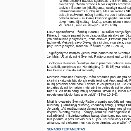
rankos pintinę ir padėjus ją priešais VIEŠPATIES, 
akivaizdoje: ‘Mano protėvis buvo klajoklis aramieti
ateivis ir išaugo ten į didžią tautą, stiprią ir gausin
užkraudami mums sunkų lažą. Mes šaukėmės VIEŠ
balsą ir pažvelgė į mūsų kančią, vargus ir priespa
pakelta ranka – su klaiką keliančia galybe, su ženkla
davė mums šį kraštą – kraštą, tekantį pienu ir medu
VIEŠPATIE, man esi davęs’“ (Įst 26,1-10).
Dievo Apsireiškimo – žodžių ir darbų – akiračiai platėjo išg
Kūrėją, žmogų ir pasaulį buvo visapusiškai atsakyti per Jėz
yra didžiausias įsakymas?“,Jėzus atsakė: „Pirmasis yra šis:
tad mylėk Viešpatį, savo Dievą, visa širdimi, visa siela, vi
patį’. Nėra įsakymo, didesnio už šiuodu“ (Mk 12,28-31).
Taigi išganymo istorijos vientisumas padaro ne tik Šventojo 
ženklais. Užtat dvasinė Šventojo Rašto prasmė gali turėti tipo
Tipologinis dvasinės Šventojo Rašto prasmės pobūdis susie
Izraeliečių perėjimas per Nendrių jūrą (žr. Iš 15) yra reiklus
Prisikėlimą ir Krikšto sakramentą.
Moralinis dvasinės Šventojo Rašto prasmės pobūdis yra pam
skatinti skaitytoją būti dorą ir elgtis teisingai. Anot apaštalo
mūsų protėviai sekė paskui debesį ir visi perėjo jūrą. Jie vis
to paties dvasinio maisto ir visi gėrė to paties dvasinio gėri
Kristus. Vis dėlto dauguma jų nepatiko Dievui, ir jų kūnai li
negeistume blogio, kaip anie geidė“ (1 Kor 10,1-6).
Mistinis dvasinės Šventojo Rašto prasmės pobūdis primena,
nuorodą į jų amžinąją reikšmę, vedančią žmogų į tikrąją P
Jeruzalę. „Aš regėjau naują dangų ir naują žemę, nes pirmasi
išvydau šventąjį miestą – naująją Jeruzalę, nužengiančią i
sužadėtiniui. Ir išgirdau galingą balsą, skambantį nuo sosto:
bus jo tauta, o pats Dievas bus su jais. Jis nušluostys kiek
aimanos, nei sielvarto, nes kas buvo pirmiau, tas praėjo’“ (
SENASIS TESTAMENTAS