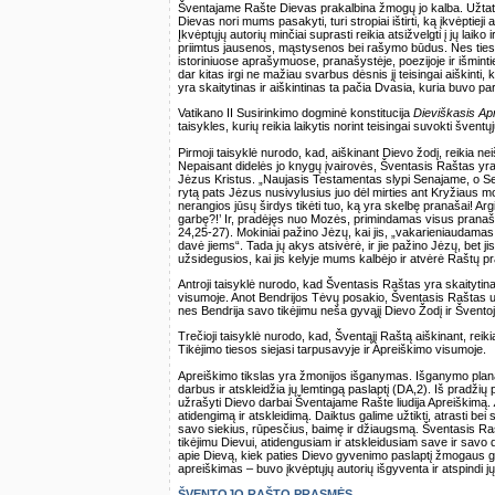
Šventajame Rašte Dievas prakalbina žmogų jo kalba. Užtat šv
Dievas nori mums pasakyti, turi stropiai ištirti, ką įkvėptieji 
Įkvėptųjų autorių minčiai suprasti reikia atsižvelgti į jų laik
priimtus jausenos, mąstysenos bei rašymo būdus. Nes tiesos
istoriniuose aprašymuose, pranašystėje, poezijoje ir išminti
dar kitas irgi ne mažiau svarbus dėsnis jį teisingai aiškint
yra skaitytinas ir aiškintinas ta pačia Dvasia, kuria buvo p
Vatikano II Susirinkimo dogminė konstitucija
Dieviškasis Ap
taisykles, kurių reikia laikytis norint teisingai suvokti šven
Pirmoji taisyklė nurodo, kad, aiškinant Dievo žodį, reikia neiš
Nepaisant didelės jo knygų įvairovės, Šventasis Raštas yra
Jėzus Kristus. „Naujasis Testamentas slypi Senajame, o Se
rytą pats Jėzus nusivylusius juo dėl mirties ant Kryžiaus mo
nerangios jūsų širdys tikėti tuo, ką yra skelbę pranašai! Argi 
garbę?!’ Ir, pradėjęs nuo Mozės, primindamas visus pranašu
24,25-27). Mokiniai pažino Jėzų, kai jis, „vakarieniaudamas 
davė jiems“. Tada jų akys atsivėrė, ir jie pažino Jėzų, bet j
užsidegusios, kai jis kelyje mums kalbėjo ir atvėrė Raštų p
Antroji taisyklė nurodo, kad Šventasis Raštas yra skaitytina
visumoje. Anot Bendrijos Tėvų posakio, Šventasis Raštas u
nes Bendrija savo tikėjimu neša gyvąjį Dievo Žodį ir Šventoj
Trečioji taisyklė nurodo, kad, Šventąjį Raštą aiškinant, reiki
Tikėjimo tiesos siejasi tarpusavyje ir Apreiškimo visumoje.
Apreiškimo tikslas yra žmonijos išganymas. Išganymo plana
darbus ir atskleidžia jų lemtingą paslaptį (DA,2). Iš pradžių
užrašyti Dievo darbai Šventajame Rašte liudija Apreiškimą.
atidengimą ir atskleidimą. Daiktus galime užtikti, atrasti be
savo siekius, rūpesčius, baimę ir džiaugsmą. Šventasis Ra
tikėjimu Dievui, atidengusiam ir atskleidusiam save ir savo d
apie Dievą, kiek paties Dievo gyvenimo paslaptį žmogaus g
apreiškimas – buvo įkvėptųjų autorių išgyventa ir atspindi j
ŠVENTOJO RAŠTO PRASMĖS