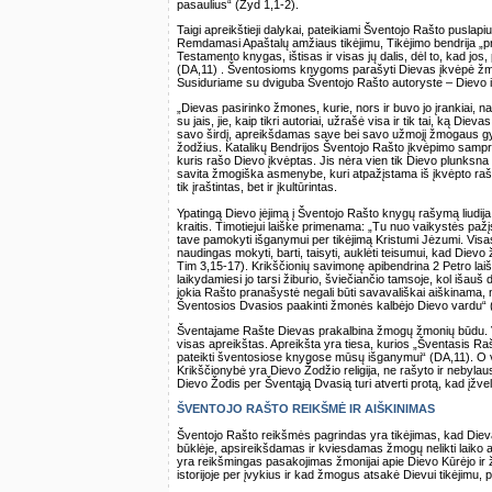
pasaulius“ (Žyd 1,1-2).
Taigi apreikštieji dalykai, pateikiami Šventojo Rašto puslapi
Remdamasi Apaštalų amžiaus tikėjimu, Tikėjimo bendrija „pr
Testamento knygas, ištisas ir visas jų dalis, dėl to, kad jos
(DA,11) . Šventosioms knygoms parašyti Dievas įkvėpė žmo
Susiduriame su dviguba Šventojo Rašto autoryste – Dievo i
„Dievas pasirinko žmones, kurie, nors ir buvo jo įrankiai, na
su jais, jie, kaip tikri autoriai, užrašė visa ir tik tai, ką D
savo širdį, apreikšdamas save bei savo užmojį žmogaus gyv
žodžius. Katalikų Bendrijos Šventojo Rašto įkvėpimo sampr
kuris rašo Dievo įkvėptas. Jis nėra vien tik Dievo plunksna a
savita žmogiška asmenybe, kuri atpažįstama iš įkvėpto raš
tik įraštintas, bet ir įkultūrintas.
Ypatingą Dievo įėjimą į Šventojo Rašto knygų rašymą liudija
kraitis. Timotiejui laiške primenama: „Tu nuo vaikystės pa
tave pamokyti išganymui per tikėjimą Kristumi Jėzumi. Vis
naudingas mokyti, barti, taisyti, auklėti teisumui, kad Die
Tim 3,15-17). Krikščionių savimonę apibendrina 2 Petro laiš
laikydamiesi jo tarsi žiburio, šviečiančio tamsoje, kol išauš
jokia Rašto pranašystė negali būti savavališkai aiškinama,
Šventosios Dvasios paakinti žmonės kalbėjo Dievo vardu“ (
Šventajame Rašte Dievas prakalbina žmogų žmonių būdu. V
visas apreikštas. Apreikšta yra tiesa, kurios „Šventasis Rašta
pateikti šventosiose knygose mūsų išganymui“ (DA,11). O vis
Krikščionybė yra Dievo Žodžio religija, ne rašyto ir nebylau
Dievo Žodis per Šventąją Dvasią turi atverti protą, kad įžve
ŠVENTOJO RAŠTO REIKŠMĖ IR AIŠKINIMAS
Šventojo Rašto reikšmės pagrindas yra tikėjimas, kad Dieva
būklėje, apsireikšdamas ir kviesdamas žmogų nelikti laiko a
yra reikšmingas pasakojimas žmonijai apie Dievo Kūrėjo ir
istorijoje per įvykius ir kad žmogus atsakė Dievui tikėjimu, 