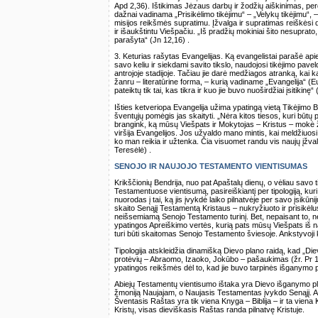
Apd 2,36). Ištikimas Jėzaus darbų ir žodžių aiškinimas, per
dažnai vadinama „Prisikėlimo tikėjimu“ – „Velykų tikėjimu“, – t
misijos reikšmės supratimu. Įžvalga ir supratimas reiškėsi dė
ir išaukštintu Viešpačiu. „Iš pradžių mokiniai šito nesuprato
parašyta“ (Jn 12,16) .
3. Keturias rašytas Evangelijas. Ką evangelistai parašė api
savo keliu ir siekdami savito tikslo, naudojosi tikėjimo pave
antrojoje stadijoje. Tačiau jie darė medžiagos atranką, kai 
žanru – literatūrine forma, – kurią vadiname „Evangelija“ (
pateiktų tik tai, kas tikra ir kuo jie buvo nuoširdžiai įsitikinę“
Išties ketveriopa Evangelija užima ypatingą vietą Tikėjimo Bend
šventųjų pomėgis jas skaityti. „Nėra kitos tiesos, kuri būt
brangink, ką mūsų Viešpats ir Mokytojas – Kristus – mokė žo
viršija Evangelijos. Jos užvaldo mano mintis, kai meldžiuosi
ko man reikia ir užtenka. Čia visuomet randu vis naujų įžval
Teresėlė) .
SENOJO IR NAUJOJO TESTAMENTO VIENTISUMAS
Krikščionių Bendrija, nuo pat Apaštalų dienų, o vėliau savo
Testamentuose vientisumą, pasireiškiantį per tipologiją, k
nuorodas į tai, ką jis įvykdė laiko pilnatvėje per savo įsikū
skaito Senąjį Testamentą Kristaus – nukryžiuoto ir prisikėlu
neišsemiamą Senojo Testamento turinį. Bet, nepaisant to,
ypatingos Apreiškimo vertės, kurią pats mūsų Viešpats iš na
turi būti skaitomas Senojo Testamento šviesoje. Ankstyvoji
Tipologija atskleidžia dinamišką Dievo plano raidą, kad „Di
protėvių – Abraomo, Izaoko, Jokūbo – pašaukimas (žr. Pr 12
ypatingos reikšmės dėl to, kad jie buvo tarpinės išganymo 
Abiejų Testamentų vientisumo ištaka yra Dievo išganymo p
žmoniją Naujajam, o Naujasis Testamentas įvykdo Senąjį. Ab
Šventasis Raštas yra tik viena Knyga – Biblija – ir ta vien
Kristų, visas dieviškasis Raštas randa pilnatvę Kristuje.