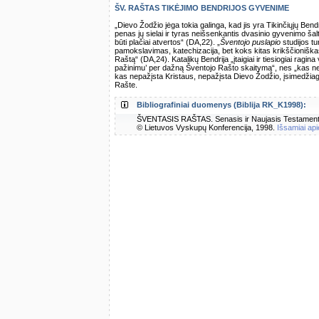
ŠV. RAŠTAS TIKĖJIMO BENDRIJOS GYVENIME
„Dievo Žodžio jėga tokia galinga, kad jis yra Tikinčiųjų Bend
penas jų sielai ir tyras neišsenkantis dvasinio gyvenimo šalt
būti plačiai atvertos“ (DA,22). „
Šventojo puslapio
studijos tu
pamokslavimas, katechizacija, bet koks kitas krikščioniška
Raštą“ (DA,24). Katalikų Bendrija „įtaigiai ir tiesiogiai ragi
pažinimu’ per dažną Šventojo Rašto skaitymą“, nes „kas ne
kas nepažįsta Kristaus, nepažįsta Dievo Žodžio, įsimedžiagin
Rašte.
Bibliografiniai duomenys (Biblija RK_K1998):
ŠVENTASIS RAŠTAS. Senasis ir Naujasis Testamentas.
© Lietuvos Vyskupų Konferencija, 1998.
Išsamiai api