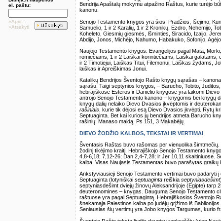
Bendrija Apaštalų mokymu atpažino Raštus, kurie turėjo būt
el. paštu:
kanonu.
Senojo Testamento knygos yra šios: Pradžios, Išėjimo, Kunig
»Apie...
»Atsakyti
Samuelio, 1 ir 2 Karalių, 1 ir 2 Kronikų, Ezdro, Nehemijo, To
Koheleto, Giesmių giesmės, Išminties, Siracido, Izaijo, Jere
Abdijo, Jonos, Michėjo, Nahumo, Habakuko, Sofonijo, Agėjo, 
Naujojo Testamento knygos: Evangelijos pagal Matą, Morkų,
romiečiams, 1 ir 2 Laiškai korintiečiams, Laiškai galatams, e
ir 2 Timotiejui, Laiškas Titui, Filemonui; Laiškas žydams, Jok
laiškas ir Apreiškimas Jonui.
Katalikų Bendrijos Šventojo Rašto knygų sąrašas – kanona
sąrašu. Taigi septynios knygos, – Barucho, Tobito, Juditos, I
hebrajiškose Esteros ir Danielio knygose yra laikomi Dievo
antrojo Senojo Testamento kanono – knygomis bei knygų dali
knygų dalių nelaiko Dievo Dvasios įkvėptomis ir deuteroka
rašiniais
, kurie tik dėjosi esą Dievo Dvasios įkvėpti. Rytų
Septuaginta. Bet kai kurios jų bendrijos atmeta Barucho knygą
rašinių: Manaso maldą, Ps 151, 3 Makabėjų.
DIEVO ŽODŽIO KALBOS, TEKSTAI IR VERTIMAI
Šventasis Raštas buvo rašomas per vienuolika šimtmečių. 
žodinį tikėjimo kraitį. Hebrajiškojo Senojo Testamento kny
4,8-6,18; 7,12-26; Dan 2,4-7,28; ir Jer 10,11 skaitiniuose
kalba. Visas Naujasis Testamentas buvo parašytas graikų 
Ankstyviausieji Senojo Testamento vertimai buvo padaryti 
Septuaginta (lotyniškai
septuaginta
reiškia
septyniasdešimt
septyniasdešimt dviejų žinovų Aleksandrijoje (Egipte) tarp 25
deuteronomines – knygas. Dauguma Senojo Testamento cita
raštuose yra pagal Septuagintą. Hebrajiškosios Šventojo Ra
šnekamąja Palestinos kalba po judėjų grįžimo iš Babilonijo
Seniausias šių vertimų yra Jobo knygos Targumas, kurio fr
Šventojo Rašto tekstą liudija daugiau rankraščių (vien Nau