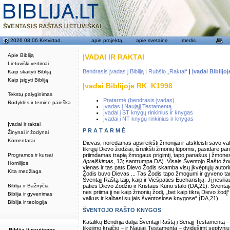
2026 08 06 Ketvirtad.
apie projektą
apie svetainę
medis
Apie Bibliją
ĮVADAI IR RAKTAI
Lietuviški vertimai
Bendrasis įvadas į Bibliją
|
Rubšio „Raktai“
|
Įvadai Biblij
Kaip skaityti Bibliją
Kaip įsigyti Bibliją
Įvadai Biblijoje RK_K1998
Tekstų palyginimas
Pratarmė (bendrasis įvadas)
Rodyklės ir teminė paieška
Įvadas į Naująjį Testamentą
Įvadai į ST knygų rinkinius ir knygas
Įvadai į NT knygų rinkinius ir knygas
Įvadai ir raktai
P R A T A R M Ė
Žinynai ir žodynai
Komentarai
Dievas, norėdamas apsireikšti žmonijai ir atskleisti savo va
tikrųjų Dievo žodžiai, išreikšti žmonių lūpomis, pasidarė pa
priimdamas trapią žmogaus prigimtį, tapo panašus į žmones“
Programos ir kursai
Apreiškimas
, 13; santrumpa DA). Visais Šventojo Rašto žodž
Homilijos
vienas ir tas pats Dievo Žodis skamba visų įkvėptųjų autori
Kita medžiaga
Žodis buvo Dievas ... Tas Žodis tapo žmogumi ir gyveno tar
Šventąjį Raštą taip, kaip ir Viešpaties Eucharistiją. Ji nesi
paties Dievo Žodžio ir Kristaus Kūno stalo (DA,21). Šventaj
Biblija ir Bažnyčia
nes priima jį ne kaip žmonių žodį, „bet kaip tikrą Dievo žod
Biblija ir gyvenimas
vaikus ir kalbasi su jais šventosiose knygose“ (DA,21).
Biblija ir teologija
ŠVENTOJO RAŠTO KNYGOS
Katalikų Bendrija dalija Šventąjį Raštą į Senąjį Testamentą
tikėjimo kraičio – ir Naująjį Testamentą – dvidešimt septynių 
Biblija.lt naujienos