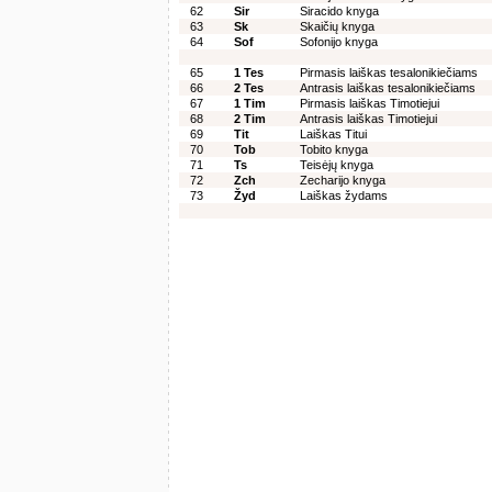
62
Sir
Siracido knyga
63
Sk
Skaičių knyga
64
Sof
Sofonijo knyga
65
1 Tes
Pirmasis laiškas tesalonikiečiams
66
2 Tes
Antrasis laiškas tesalonikiečiams
67
1 Tim
Pirmasis laiškas Timotiejui
68
2 Tim
Antrasis laiškas Timotiejui
69
Tit
Laiškas Titui
70
Tob
Tobito knyga
71
Ts
Teisėjų knyga
72
Zch
Zecharijo knyga
73
Žyd
Laiškas žydams