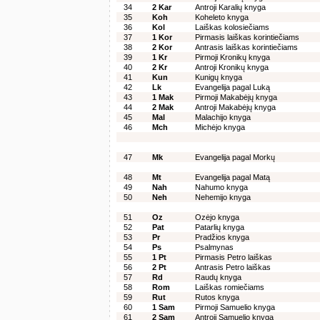
34
2 Kar
Antroji Karalių knyga
35
Koh
Koheleto knyga
36
Kol
Laiškas kolosiečiams
37
1 Kor
Pirmasis laiškas korintiečiams
38
2 Kor
Antrasis laiškas korintiečiams
39
1 Kr
Pirmoji Kronikų knyga
40
2 Kr
Antroji Kronikų knyga
41
Kun
Kunigų knyga
42
Lk
Evangelija pagal Luką
43
1 Mak
Pirmoji Makabėjų knyga
44
2 Mak
Antroji Makabėjų knyga
45
Mal
Malachijo knyga
46
Mch
Michėjo knyga
47
Mk
Evangelija pagal Morkų
48
Mt
Evangelija pagal Matą
49
Nah
Nahumo knyga
50
Neh
Nehemijo knyga
51
Oz
Ozėjo knyga
52
Pat
Patarlių knyga
53
Pr
Pradžios knyga
54
Ps
Psalmynas
55
1 Pt
Pirmasis Petro laiškas
56
2 Pt
Antrasis Petro laiškas
57
Rd
Raudų knyga
58
Rom
Laiškas romiečiams
59
Rut
Rutos knyga
60
1 Sam
Pirmoji Samuelio knyga
61
2 Sam
Antroji Samuelio knyga