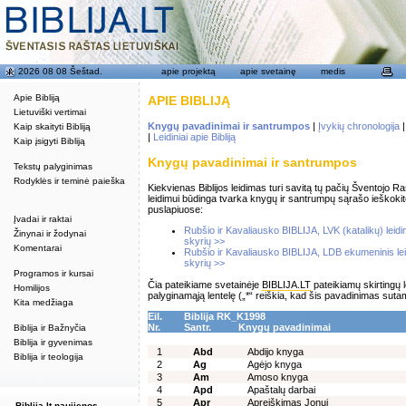
2026 08 08 Šeštad.
apie projektą
apie svetainę
medis
Apie Bibliją
APIE BIBLIJĄ
Lietuviški vertimai
Knygų pavadinimai ir santrumpos
|
Įvykių chronologija
Kaip skaityti Bibliją
|
Leidiniai apie Bibliją
Kaip įsigyti Bibliją
Knygų pavadinimai ir santrumpos
Tekstų palyginimas
Rodyklės ir teminė paieška
Kiekvienas Biblijos leidimas turi savitą tų pačių Šventojo
leidimui būdinga tvarka knygų ir santrumpų sąrašo ieškoki
puslapiuose:
Įvadai ir raktai
Rubšio ir Kavaliausko BIBLIJA, LVK (katalikų) lei
Žinynai ir žodynai
skyrių >>
Komentarai
Rubšio ir Kavaliausko BIBLIJA, LDB ekumeninis le
skyrių >>
Programos ir kursai
Čia pateikiame svetainėje
BIBLIJA.LT
pateikiamų skirtingų 
Homilijos
palyginamąją lentelę („*“ reiškia, kad šis pavadinimas suta
Kita medžiaga
Eil.
Biblija RK_K1998
Nr.
Santr.
Knygų pavadinimai
Biblija ir Bažnyčia
Biblija ir gyvenimas
1
Abd
Abdijo knyga
Biblija ir teologija
2
Ag
Agėjo knyga
3
Am
Amoso knyga
4
Apd
Apaštalų darbai
5
Apr
Apreiškimas Jonui
Biblija.lt naujienos