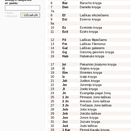
6
Bar
Barucho knyga
el. paštu:
7
Dan
Danielio knyga
7a
»Apie...
8
Ef
Laiškas efeziečiams
»Atsakyti
9
Est
Esteros knyga
9a
10
Ez
Ezekielio knyga
11
Ezd
Ezdro knyga
12
Fil
Laiškas filipiečiams
13
Fm
Laiškas Filemonui
14
Gal
Laiškas galatams
15
Gg
Giesmių giesmės knyga
16
Hab
Habakuko knyga
17
Įst
Pakartoto Įstatymo knyga
18
Iš
Išėjimo knyga
19
Išm
Išminties knyga
20
Iz
Izaijo knyga
21
Jdt
Juditos knyga
22
Jer
Jeremijo knyga
23
Jl
Joelio knyga
24
Jn
Evangelija pagal Joną
25
1 Jn
Pirmasis Jono laiškas
26
2 Jn
Antrasis Jono laiškas
27
3 Jn
Trečiasis Jono laiškas
28
Job
Jobo knyga
29
Jok
Jokūbo laiškas
30
Jon
Jonos knyga
31
Joz
Jozuės knyga
32
Jud
Judo laiškas
33
1 Kar
Pirmoji Karalių knyga