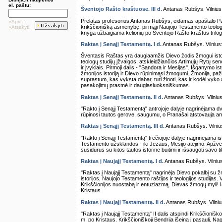
el. paštu:
Šventojo Rašto kraštuose. III d.
Antanas Rubšys. Vilnius: 
Prelatas profesorius Antanas Rubšys, eidamas apaštalo Pau
»Apie...
krikščionišką asmenybę, pirmąjį Naujojo Testamento teologą, gi
»Atsakyti
knyga užbaigiama kelionių po Šventojo Rašto kraštus trilogi
Raktas į Senąjį Testamentą. I d.
Antanas Rubšys. Vilnius: 
Šventasis Raštas yra daugiaamžis Dievo žodis žmogui istori
teologų studijų įžvalgos, atskleidžiančios Artimųjų Rytų se
ir įvykiais. Pirmoji dalis - "Sandora ir Mesijas". Išganymo i
žmonijos istoriją ir Dievo rūpinimąsi žmogumi. Žmonija, paž
suprastum, kas vyksta dabar, turi žinoti, kas ir kodėl vyko 
pasakojimų prasmė ir daugiasluoksniškumas.
Raktas į Senąjį Testamentą. II d.
Antanas Rubšys. Vilnius: 
"Rakto į Senąjį Testamentą" antrojoje dalyje nagrinėjama dvi 
rūpinosi tautos gerove, saugumu, o Pranašai atstovauja amž
Raktas į Senąjį Testamentą. III d.
Antanas Rubšys. Vilnius:
"Rakto į Senąjį Testamentą" trečiojoje dalyje nagrinėjama isto
Testamento užsklandos - iki Jėzaus, Mesijo atėjimo. Apžvel
susidūrus su kitos tautos istorine buitimi ir išsaugoti savo ti
Raktas į Naująjį Testamentą. I d.
Antanas Rubšys. Vilnius:
"Raktas į Naująjį Testamentą" nagrinėja Dievo pokalbį su
istorijos, Naujojo Testamento raštijos ir teologijos studijas.
Krikščionijos nuostabą ir entuziazmą. Dievas žmogų myli! Is
Kristaus.
Raktas į Naująjį Testamentą. II d.
Antanas Rubšys. Vilnius:
"Raktas į Naująjį Testamentą" II dalis atspindi Krikščioniško 
m. po Kristaus. Krikščioniškoji Bendrija išeina į pasaulį. N