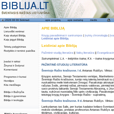
2026 08 09 Sekmad.
apie projektą
apie svetainę
medis
Apie Bibliją
APIE BIBLIJĄ
Lietuviški vertimai
Knygų pavadinimai ir santrumpos
|
Įvykių chronologija
|
Įva
Kaip skaityti Bibliją
Leidiniai apie Bibliją
Kaip įsigyti Bibliją
Leidiniai apie Bibliją
Tekstų palyginimas
Rodyklės ir teminė paieška
Pažintinė-studijų literatūra
||
Vaikų literatūra
||
Evangelizacin
Sutrumpinimai: L.k. – leidyklos kaina; K.k. – kaina knygynu
Įvadai ir raktai
PAŽINTINĖ-STUDIJŲ LITERATŪRA
Žinynai ir žodynai
Komentarai
Šventojo Rašto kraštuose. I d.
Antanas Rubšys. Vilnius: K
Knygos autorius, Senojo Testamento vertėjas, Manhetteno 
Programos ir kursai
Šventojo Rašto kraštuose, turėjo retą talentą bendrauti su į
Homilijos
nuskaidrina meile kiekvienam žmogui. Pasakotojo akiraty
Kita medžiaga
rašytas žodis, pirmieji raštai, pirmasis valdovas, pirmieji t
savo protėviu laikantis Senojo Testamento Abraomą, o Jėzų Kr
tauta, sukūrusi nuostabią Nilo upės civilizaciją. Pasakoto
Biblija ir Bažnyčia
teisingą knygų knygos - Šventojo Rašto - supratimą.
Biblija ir gyvenimas
Biblija ir teologija
Šventojo Rašto kraštuose. II d.
Antanas Rubšys. Vilnius: K
Lankydamas tas šalis, per kurias kadaise keliavo šventasis
mokslo skelbėjas, prelatas profesorius Antanas Rubšys apmą
tikėjimus, civilizacijas, kultūras.
Biblija.lt naujienos