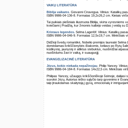
VAIKŲ LITERATŪRA
Biblija vaikams
. Giovanni Ciravegua. Vilnius: Katalikų pasa
ISBN 9986-04-136-8. Formatas 19,2x26,2 cm. Kietais viršel
Tai puikiais piešiniais iliustruota Biblija, skirta vyresniem
kviečiami į Pradžią, kur žmonės kalbėjo veidas į veidą su D
Kristaus legendos.
Selma Lagerlöf. Vilnius: Katalikų pasaul
ISBN 9986-04-046-9. Formatas 12,5x19,7 cm. Minkštais vir
Didžioji švedų romantikė, Nobelio premijos laureatė Selma 
domėdamasi krikščionybės ištakomis, keliavo po Rytų šalis
kūdikystę, jaunystę ir atliktus stebuklus, nuoširdžiai atpas
nuoširdumu žavi ir vaiką, ir suaugusįjį.
EVANGELIZACINĖ LITERATŪRA
Jėzus, kokio niekada nepažinojau
. Philip Yancey. Vilniu
ISBN 9986-04-184-8. Formatas 14x22,5 cm. Minkštais virše
Philipas Yancey, užaugęs krikščioniškoje šeimoje, dalijasi s
suvokė Jėzų. Autorius ieško sąlyčio tarp gyvenimo ir Evangel
taip įtraukdamas skaitytoją į gyvą, emocionalų ir intriguojan