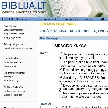
2026 08 09 Sekmad.
apie projektą
apie svetainę
medis
BIBLIJOS SKAITYMAS
Apie Bibliją
Lietuviški vertimai
RUBŠIO IR KAVALIAUSKO BIBLIJA, LVK (kat
Kaip skaityti Bibliją
Kaip įsigyti Bibliją
Siracido knyga
Tekstų palyginimas
SIRACIDO KNYGA
Rodyklės ir teminė paieška
Sir 15
15
Jei pasirenki, tu pajėgi laikytis
ir ištikimai vykdyti jo valią.
Įvadai ir raktai
16
Jis padėjo prieš tave ugnį ir van
Žinynai ir žodynai
tiesk ranką į tą, kurį tu pasirenki.
Komentarai
17
Prieš kiekvieną žmogų yra gyven
Programos ir kursai
ką žmogus pasirenka, tai bus jam 
18
Homilijos
Juk didi yra VIEŠPATIES išmint
Kita medžiaga
jis galingas darbais ir regi visa.
19
Dievo akys regi visa, ką jis yra
Biblija ir Bažnyčia
jis supranta kiekvieną žmogaus v
Biblija ir gyvenimas
20
Nė vienam jis nėra įsakęs nedora
Biblija ir teologija
niekam jis nėra leidęs nusidėti.
IŠNAŠOS:
1
Sir 15,11-15,20: Dievo negalima kaltinti už ž
Biblija.lt naujienos