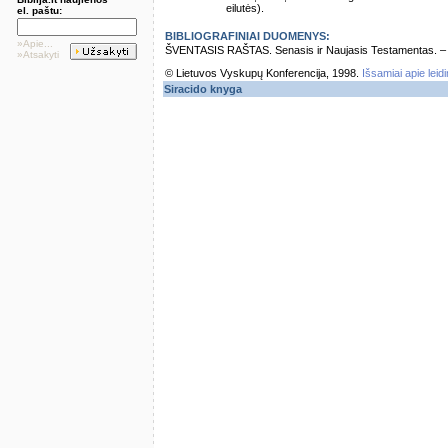
eilutės).
el. paštu:
BIBLIOGRAFINIAI DUOMENYS:
»Apie...
ŠVENTASIS RAŠTAS. Senasis ir Naujasis Testamentas. – Vi
»Atsakyti
© Lietuvos Vyskupų Konferencija, 1998.
Išsamiai apie leid
Siracido knyga