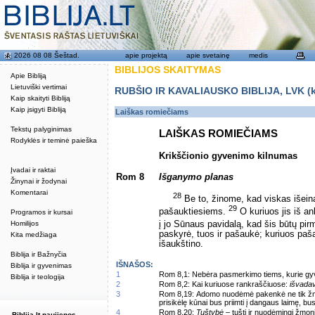
2026 08 08 Šeštad.
apie projektą
apie svetainę
medis
BIBLIJOS SKAITYMAS
Apie Bibliją
Lietuviški vertimai
RUBŠIO IR KAVALIAUSKO BIBLIJA, LVK (kat
Kaip skaityti Bibliją
Kaip įsigyti Bibliją
Laiškas romiečiams
Tekstų palyginimas
LAIŠKAS ROMIEČIAMS
Rodyklės ir teminė paieška
Krikščionio gyvenimo kilnumas
Įvadai ir raktai
Rom 8
Išganymo planas
Žinynai ir žodynai
Komentarai
28
Be to, žinome, kad viskas išeina
29
pašauktiesiems.
O kuriuos jis iš an
Programos ir kursai
Homilijos
į jo Sūnaus pavidalą, kad šis būtų pir
paskyrė, tuos ir pašaukė; kuriuos pašau
Kita medžiaga
išaukštino.
Biblija ir Bažnyčia
IŠNAŠOS:
Biblija ir gyvenimas
1
Rom 8,1: Nebėra pasmerkimo tiems, kurie gyve
Biblija ir teologija
2
Rom 8,2: Kai kuriuose rankraščiuose:
išvada
3
Rom 8,19: Adomo nuodėmė pakenkė ne tik žmon
prisikėlę kūnai bus priimti į dangaus laimę, bu
4
Rom 8,20:
Tuštybė
– tušti ir nuodėmingi žmoni
Biblija.lt naujienos