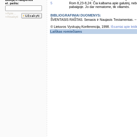
5
Rom 8,23-8,24: Čia kalbama apie galutinį, neb
el. paštu:
pabaigoje. Jo dar nematome, tik viliamės.
»Apie...
BIBLIOGRAFINIAI DUOMENYS:
»Atsakyti
ŠVENTASIS RAŠTAS. Senasis ir Naujasis Testamentas. – Vi
© Lietuvos Vyskupų Konferencija, 1998.
Išsamiai apie leid
Laiškas romiečiams