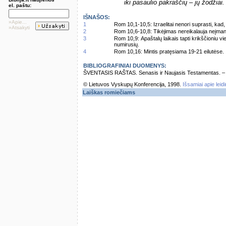
iki pasaulio pakraščių – jų žodžiai.
el. paštu:
IŠNAŠOS:
»Apie...
1
Rom 10,1-10,5: Izraelitai nenori suprasti, kad
»Atsakyti
2
Rom 10,6-10,8: Tikėjimas nereikalauja neįmanomų
3
Rom 10,9: Apaštalų laikais tapti krikščioniu vi
numirusių.
4
Rom 10,16: Mintis pratęsiama 19-21 eilutėse.
BIBLIOGRAFINIAI DUOMENYS:
ŠVENTASIS RAŠTAS. Senasis ir Naujasis Testamentas. – Vi
© Lietuvos Vyskupų Konferencija, 1998.
Išsamiai apie leid
Laiškas romiečiams