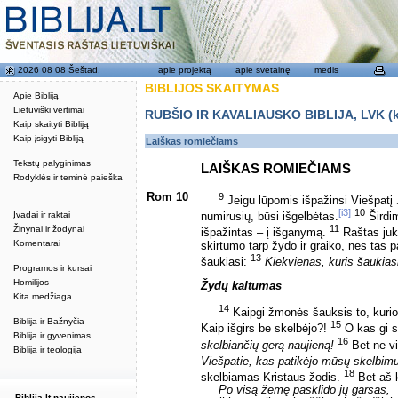
2026 08 08 Šeštad.
apie projektą
apie svetainę
medis
BIBLIJOS SKAITYMAS
Apie Bibliją
Lietuviški vertimai
RUBŠIO IR KAVALIAUSKO BIBLIJA, LVK (kat
Kaip skaityti Bibliją
Kaip įsigyti Bibliją
Laiškas romiečiams
Tekstų palyginimas
LAIŠKAS ROMIEČIAMS
Rodyklės ir teminė paieška
Rom 10
9
Jeigu lūpomis išpažinsi Viešpatį Jė
[i3]
10
Įvadai ir raktai
numirusių, būsi išgelbėtas.
Širdim
11
Žinynai ir žodynai
išpažintas – į išganymą.
Raštas ju
Komentarai
skirtumo tarp žydo ir graiko, nes tas p
13
šaukiasi:
Kiekvienas, kuris šaukias
Programos ir kursai
Homilijos
Žydų kaltumas
Kita medžiaga
14
Kaipgi žmonės šauksis to, kurio ne
Biblija ir Bažnyčia
15
Kaip išgirs be skelbėjo?!
O kas gi s
Biblija ir gyvenimas
16
skelbiančių gerą naujieną!
Bet ne vi
Biblija ir teologija
Viešpatie, kas patikėjo mūsų skelbim
18
skelbiamas Kristaus žodis.
Bet aš k
Po visą žemę pasklido jų garsas,
Biblija.lt naujienos