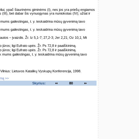
iui, ypač šiaurinėms giminėms (I), nes jos yra priešų engiamos
(III), bet dabar šis vynuogynas yra nuniokotas (IV); užtat ir
k mums gailestingas, t. y. teskaidrina mūsų gyvenimą tavo
k mums gailestingas, t. y. teskaidrina mūsų gyvenimą tavo
autos – įvaizdis. Žr. Iz 5,1-7; 27,2-3; Jer 2,21; Oz 10,1; Mt
o jūros; ligi Eufrato upės. Žr. Ps 72,8 ir paaiškinimą.
o jūros; ligi Eufrato upės. Žr. Ps 72,8 ir paaiškinimą.
ūk mums gailestingas, t. y. teskaidrina mūsų gyvenimą tavo
lnius: Lietuvos Katalikų Vyskupų Konferencija, 1998.
imą >>
Skyrius:
80