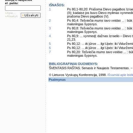
el. paštu:
IŠNAŠOS:
1
Ps 80,1-80,20: Prašoma Dievo pagalbos Izrael
(II); kadaise jos buvo Dievo mylimas vynmedis 
»Apie...
»Atsakyti
prašoma Dievo pagalbos (V).
2
Ps 80,4:
Tešviečia mums tavo veidas
... : bū
maloningas šypsnys.
3
Ps 80,8:
Tešviečia mums tavo veidas
... : bū
maloningas šypsnys.
4
Ps 80,9: ...
vynmedį
: dažnas Izraelio – Dievo t
21,23.
5
Ps 80,12: ...
iki jūros ... ligi Upės
: iki Viduržemi
6
Ps 80,12: ...
iki jūros ... ligi Upės
: iki Viduržemi
7
Ps 80,20:
Tešviečia mums tavo veidas
... : b
maloningas šypsnys.
BIBLIOGRAFINIAI DUOMENYS:
ŠVENTASIS RAŠTAS. Senasis ir Naujasis Testamentas. – Vi
© Lietuvos Vyskupų Konferencija, 1998.
Išsamiai apie leid
Psalmynas