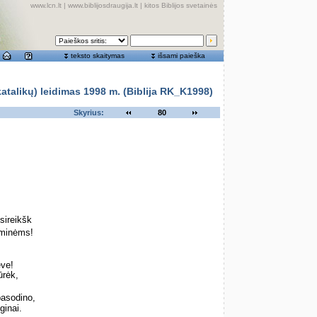
www.lcn.lt
|
www.biblijosdraugija.lt
|
kitos Biblijos svetainės
teksto skaitymas
išsami paieška
alikų) leidimas 1998 m. (Biblija RK_K1998)
Skyrius:
80
sireikšk
iminėms!
eve!
ūrėk,
pasodino,
ginai.