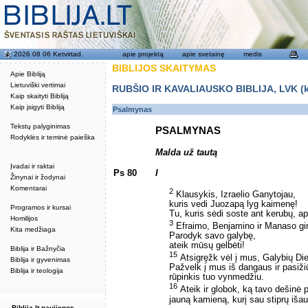
2026 08 06 Ketvirtad.
apie projektą
apie svetainę
medis
BIBLIJOS SKAITYMAS
Apie Bibliją
Lietuviški vertimai
RUBŠIO IR KAVALIAUSKO BIBLIJA, LVK (kat
Kaip skaityti Bibliją
Kaip įsigyti Bibliją
Psalmynas
Tekstų palyginimas
PSALMYNAS
Rodyklės ir teminė paieška
Malda už tautą
Įvadai ir raktai
Ps 80
I
Žinynai ir žodynai
Komentarai
2
Klausykis, Izraelio Ganytojau,
kuris vedi Juozapą lyg kaimenę!
Programos ir kursai
Tu, kuris sėdi soste ant kerubų, ap
Homilijos
3
Efraimo, Benjamino ir Manaso g
Kita medžiaga
Parodyk savo galybę,
ateik mūsų gelbėti!
Biblija ir Bažnyčia
15
Atsigręžk vėl į mus, Galybių Di
Biblija ir gyvenimas
Pažvelk į mus iš dangaus ir pasiži
Biblija ir teologija
rūpinkis tuo vynmedžiu.
16
Ateik ir globok, ką tavo dešinė 
jauną kamieną, kurį sau stiprų išau
Biblija.lt naujienos