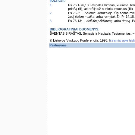
IŠNAŠOS:
1
Ps 76,1-76,13: Pergalės himnas, kuriame Jeruz
priešą (II), atkeršijo už nuskriaustuosius (III
2
Ps 76,3: ...
Saleme
: Jeruzalėje. Šis senas mie
žodį
šalom – taika
, arba
ramybė
. Žr. Pr 14,18
3
Ps 76,13: ...
didžiūnų išdidumą
: arba
drąsą
. P
BIBLIOGRAFINIAI DUOMENYS:
ŠVENTASIS RAŠTAS. Senasis ir Naujasis Testamentas. – Vi
© Lietuvos Vyskupų Konferencija, 1998.
Išsamiai apie leid
Psalmynas