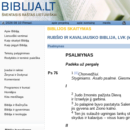
2026 08 10 Pirmad.
apie projektą
apie svetainę
medis
BIBLIJOS SKAITYMAS
Apie Bibliją
Lietuviški vertimai
RUBŠIO IR KAVALIAUSKO BIBLIJA, LVK (kat
Kaip skaityti Bibliją
Kaip įsigyti Bibliją
Psalmynas
Tekstų palyginimas
PSALMYNAS
Rodyklės ir teminė paieška
Padėka už pergalę
Įvadai ir raktai
Ps 76
1
[i1]
Chorvedžiui.
Žinynai ir žodynai
Styginiams. Asafo psalmė. Giesm
Komentarai
I
Programos ir kursai
Homilijos
2
Judo žmonės pažįsta Dievą
Kita medžiaga
ir Izraelyje jį garbina.
3
Jo palapinė buvo pastatyta Sale
Biblija ir Bažnyčia
jis gyvena ant Ziono kalno.
Biblija ir gyvenimas
4
Ten jis sulaužė ugningas lankų st
Biblija ir teologija
skydus ir kalavijus – visus karo gi
II
Biblija.lt naujienos