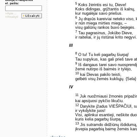
5
el. paštu:
Koks žėrintis esi tu, Dieve!
Koks didingas, grįžtantis iš kalnų,
kur nugalėjai savo priešus.
»Apie...
»Atsakyti
6
Jų drąsūs kareiviai neteko viso, k
ir nūn miega mirties miegu, –
visų galiūnų rankos buvo bejėgės.
7
Tau pagrasinus, Jokūbo Dieve,
ir raiteliai, ir jų ristūnai krito negyvi.
III
8
O tu! Tu keli pagarbų šiurpą!
Tau supykus, kas gali prieš tave at
9
Iš dangaus tarei savo nuosprendį
žemė nutirpo iš baimės ir tylėjo,
10
kai Dievas pakilo teisti,
gelbėti visų žemės kukliųjų. {Sela}
IV
11
Juk nuožmiausi žmonės pripažin
kai apsijuosi pykčio likučiu.
12
Darykite įžadus VIEŠPAČIUI, sa
ir vykdykite juos!
Visi, aplinkui esantieji, neškite du
kuris kelia pagarbų šiurpą.
13
Jis sutramdo didžiūnų išdidumą
įkvepia pagarbią baimę žemės kar