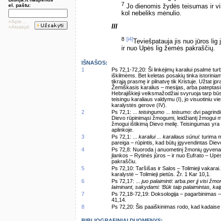
7
el. paštu:
Jo dienomis žydės teisumas ir vis
kol nebeliks mėnulio.
»Apie...
III
»Atsakyti
8
[i4]
Teviešpatauja jis nuo jūros lig 
ir nuo Upės lig žemės pakraščių.
IŠNAŠOS:
1
Ps 72,1-72,20: Ši linkėjimų karaliui psalmė tu
iškilmėms. Bet keletas posakių tinka istorinia
tikrąją prasmę ir pilnatvę tik Kristuje. Užtat į
Žemiškasis karalius – mesijas, arba pateptasis
Hebrajiškieji veiksmažodžiai svyruoja tarp bū
teisingu karaliaus valdymu (I), jo visuotiniu vi
karalystės gerove (IV).
2
Ps 72,1: ...
teisingumo ... teisumo
: dvi pagrin
Dievo rūpinimąsi žmogumi, leidžiantį žmogui my
žmogui ištikimą Dievo meilę. Teisingumas yr
aplinkoje.
3
Ps 72,1: ...
karaliui ... karaliaus sūnui
: turima 
pareiga – rūpintis, kad būtų įgyvendintas Diev
4
Ps 72,8: Nuoroda į anuometinį žmonių gyvenamą 
įlankos – Rytinės jūros – ir nuo Eufrato – Upė
pakraščiu.
5
Ps 72,10: Taršišas ir Salos – Tolimieji vakarai.
karalystė – Tolimieji pietūs. Žr. 1 Kar 10,1.
6
Ps 72,17: ...
juo palaiminti
: arba
per jį visi žm
laiminant, sakydami: ‘Būk taip palaimintas, kaip
7
Ps 72,18-72,19: Doksologija – pagarbinimas –
41,14.
8
Ps 72,20: Šis paaiškinimas rodo, kad kadaise
BIBLIOGRAFINIAI DUOMENYS: