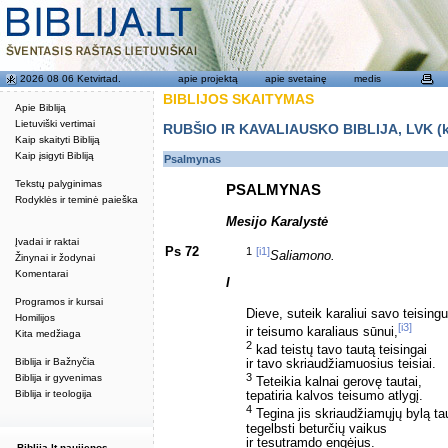
2026 08 06 Ketvirtad.
apie projektą
apie svetainę
medis
BIBLIJOS SKAITYMAS
Apie Bibliją
Lietuviški vertimai
RUBŠIO IR KAVALIAUSKO BIBLIJA, LVK (kat
Kaip skaityti Bibliją
Kaip įsigyti Bibliją
Psalmynas
Tekstų palyginimas
PSALMYNAS
Rodyklės ir teminė paieška
Mesijo Karalystė
Įvadai ir raktai
Ps 72
1
[i1]
Saliamono.
Žinynai ir žodynai
Komentarai
I
Programos ir kursai
Dieve, suteik karaliui savo teisin
Homilijos
[i3]
ir teisumo karaliaus sūnui,
Kita medžiaga
2
kad teistų tavo tautą teisingai
Biblija ir Bažnyčia
ir tavo skriaudžiamuosius teisiai.
3
Biblija ir gyvenimas
Teteikia kalnai gerovę tautai,
Biblija ir teologija
tepatiria kalvos teisumo atlygį.
4
Tegina jis skriaudžiamųjų bylą ta
tegelbsti beturčių vaikus
ir tesutramdo engėjus.
Biblija.lt naujienos