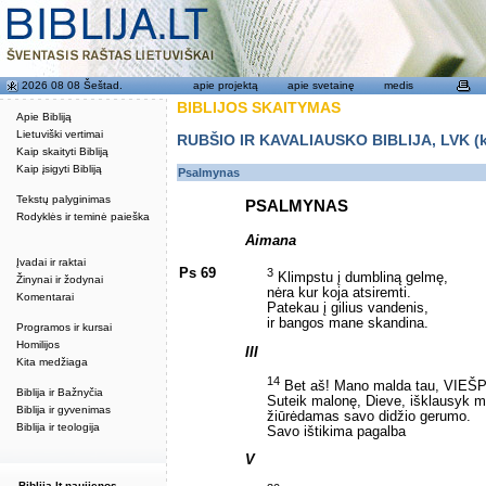
2026 08 08 Šeštad.
apie projektą
apie svetainę
medis
BIBLIJOS SKAITYMAS
Apie Bibliją
Lietuviški vertimai
RUBŠIO IR KAVALIAUSKO BIBLIJA, LVK (kat
Kaip skaityti Bibliją
Kaip įsigyti Bibliją
Psalmynas
Tekstų palyginimas
PSALMYNAS
Rodyklės ir teminė paieška
Aimana
Įvadai ir raktai
Ps 69
3
Klimpstu į dumbliną gelmę,
Žinynai ir žodynai
nėra kur koja atsiremti.
Komentarai
Patekau į gilius vandenis,
ir bangos mane skandina.
Programos ir kursai
Homilijos
III
Kita medžiaga
14
Bet aš! Mano malda tau, VIEŠ
Biblija ir Bažnyčia
Suteik malonę, Dieve, išklausyk 
Biblija ir gyvenimas
žiūrėdamas savo didžio gerumo.
Biblija ir teologija
Savo ištikima pagalba
V
Biblija.lt naujienos