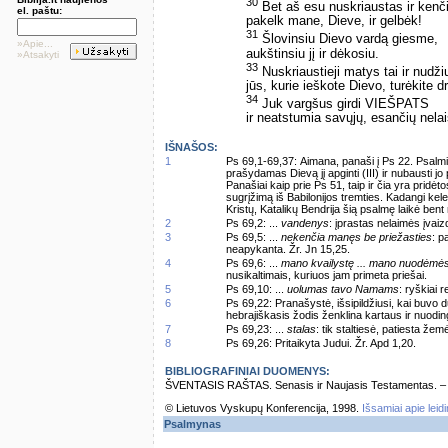
30
Bet aš esu nuskriaustas ir kenč
el. paštu:
pakelk mane, Dieve, ir gelbėk!
31
Šlovinsiu Dievo vardą giesme,
»Apie...
aukštinsiu jį ir dėkosiu.
»Atsakyti
33
Nuskriaustieji matys tai ir nudži
jūs, kurie ieškote Dievo, turėkite d
34
Juk vargšus girdi VIEŠPATS
ir neatstumia savųjų, esančių nelai
IŠNAŠOS:
1
Ps 69,1-69,37: Aimana, panaši į Ps 22. Psalmi
prašydamas Dievą jį apginti (III) ir nubausti j
Panašiai kaip prie Ps 51, taip ir čia yra pridė
sugrįžimą iš Babilonijos tremties. Kadangi ke
Kristų, Katalikų Bendrija šią psalmę laikė bent 
2
Ps 69,2: ...
vandenys
: įprastas nelaimės įvaizd
3
Ps 69,5: ...
nekenčia manęs be priežasties
: p
neapykanta. Žr. Jn 15,25.
4
Ps 69,6: ...
mano kvailystę ... mano nuodėmė
nusikaltimais, kuriuos jam primeta priešai.
5
Ps 69,10: ...
uolumas tavo Namams
: ryškiai 
6
Ps 69,22: Pranašystė, išsipildžiusi, kai buvo 
hebrajiškasis žodis ženklina kartaus ir nuodi
7
Ps 69,23: ...
stalas
: tik staltiesė, patiesta žem
8
Ps 69,26: Pritaikyta Judui. Žr. Apd 1,20.
BIBLIOGRAFINIAI DUOMENYS:
ŠVENTASIS RAŠTAS. Senasis ir Naujasis Testamentas. – Vi
© Lietuvos Vyskupų Konferencija, 1998.
Išsamiai apie leid
Psalmynas