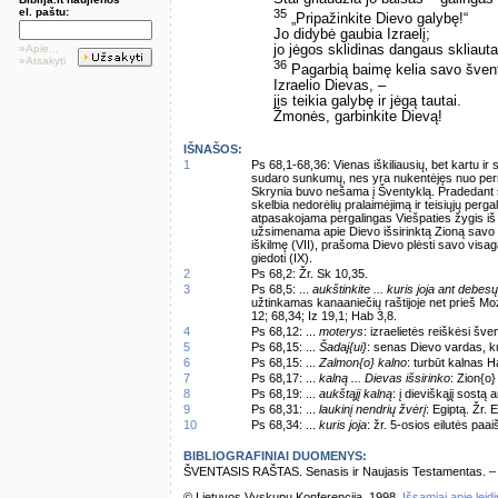
el. paštu:
35
„Pripažinkite Dievo galybę!“
Jo didybė gaubia Izraelį;
»Apie...
jo jėgos sklidinas dangaus skliauta
»Atsakyti
36
Pagarbią baimę kelia savo šven
Izraelio Dievas, –
jis teikia galybę ir jėgą tautai.
Žmonės, garbinkite Dievą!
IŠNAŠOS:
1
Ps 68,1-68,36: Vienas iškiliausių, bet kartu i
sudaro sunkumų, nes yra nukentėjęs nuo perr
Skrynia buvo nešama į Šventyklą. Pradedant se
skelbia nedorėlių pralaimėjimą ir teisiųjų perg
atpasakojama pergalingas Viešpaties žygis iš 
užsimenama apie Dievo išsirinktą Zioną savo bu
iškilmę (VII), prašoma Dievo plėsti savo visag
giedoti (IX).
2
Ps 68,2: Žr. Sk 10,35.
3
Ps 68,5: ...
aukštinkite ... kuris joja ant debesų
užtinkamas kanaaniečių raštijoje net prieš Moz
12; 68,34; Iz 19,1; Hab 3,8.
4
Ps 68,12: ...
moterys
: izraelietės reiškėsi šve
5
Ps 68,15: ...
Šadaj{ui}
: senas Dievo vardas, ku
6
Ps 68,15: ...
Zalmon{o} kalno
: turbūt kalnas H
7
Ps 68,17: ...
kalną ... Dievas išsirinko
: Zion{o}
8
Ps 68,19: ...
aukštąjį kalną
: į dieviškąjį sostą
9
Ps 68,31: ...
laukinį nendrių žvėrį
: Egiptą. Žr. 
10
Ps 68,34: ...
kuris joja
: žr. 5-osios eilutės paai
BIBLIOGRAFINIAI DUOMENYS:
ŠVENTASIS RAŠTAS. Senasis ir Naujasis Testamentas. – Vi
© Lietuvos Vyskupų Konferencija, 1998.
Išsamiai apie leid