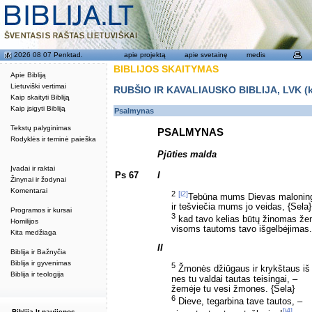
2026 08 07 Penktad.
apie projektą
apie svetainę
medis
BIBLIJOS SKAITYMAS
Apie Bibliją
Lietuviški vertimai
RUBŠIO IR KAVALIAUSKO BIBLIJA, LVK (kat
Kaip skaityti Bibliją
Kaip įsigyti Bibliją
Psalmynas
Tekstų palyginimas
PSALMYNAS
Rodyklės ir teminė paieška
Pjūties malda
Įvadai ir raktai
Ps 67
I
Žinynai ir žodynai
Komentarai
2
[i2]
Tebūna mums Dievas maloning
ir tešviečia mums jo veidas, {Sela}
Programos ir kursai
3
kad tavo kelias būtų žinomas že
Homilijos
visoms tautoms tavo išgelbėjimas.
Kita medžiaga
II
Biblija ir Bažnyčia
Biblija ir gyvenimas
5
Žmonės džiūgaus ir krykštaus iš
Biblija ir teologija
nes tu valdai tautas teisingai, –
žemėje tu vesi žmones. {Sela}
6
Dieve, tegarbina tave tautos, –
[i4]
Biblija.lt naujienos