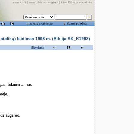
www.lcn.lt
|
www.biblijosdraugija.lt
|
kitos Biblijos svetainės
teksto skaitymas
išsami paieška
alikų) leidimas 1998 m. (Biblija RK_K1998)
Skyrius:
67
as, telaimina mus
mėje,
 džiaugsmo,