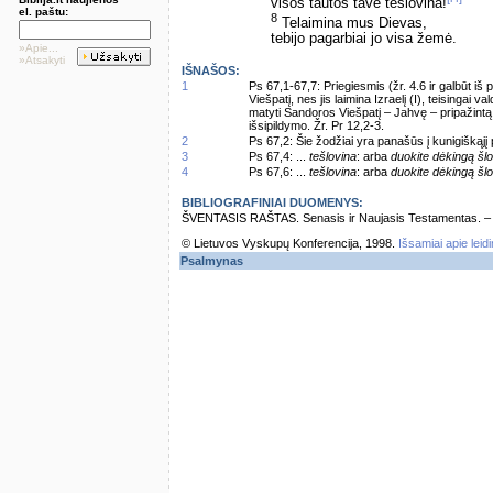
visos tautos tave tešlovina!
el. paštu:
8
Telaimina mus Dievas,
tebijo pagarbiai jo visa žemė.
»Apie...
»Atsakyti
IŠNAŠOS:
1
Ps 67,1-67,7: Priegiesmis (žr. 4.6 ir galbūt iš 
Viešpatį, nes jis laimina Izraelį (I), teisingai val
matyti Sandoros Viešpatį – Jahvę – pripažintą 
išsipildymo. Žr. Pr 12,2-3.
2
Ps 67,2: Šie žodžiai yra panašūs į kunigiškąjį 
3
Ps 67,4: ...
tešlovina
: arba
duokite dėkingą šl
4
Ps 67,6: ...
tešlovina
: arba
duokite dėkingą šl
BIBLIOGRAFINIAI DUOMENYS:
ŠVENTASIS RAŠTAS. Senasis ir Naujasis Testamentas. – Vi
© Lietuvos Vyskupų Konferencija, 1998.
Išsamiai apie leid
Psalmynas