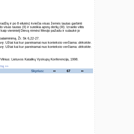
pradžių ir po 8 eilutės) kviečia visas žemės tautas garbinti
do visas tautas (II) ir suteikia apstų derlių (III). Izraelio viltis
kaip vienintelį Dievą rėmėsi Mesijo pažadu ir sulaukė jo
palaiminimą. Žr. Sk 6,22-27.
ovę
. Užtat kai kur pareinamai nuo konteksto verčiama:
dėkokite
.
ovę
. Užtat kai kur pareinamai nuo konteksto verčiama:
dėkokite
.
lnius: Lietuvos Katalikų Vyskupų Konferencija, 1998.
imą >>
Skyrius:
67