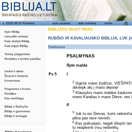
2026 08 07 Penktad.
apie projektą
apie svetainę
medis
BIBLIJOS SKAITYMAS
Apie Bibliją
Lietuviški vertimai
RUBŠIO IR KAVALIAUSKO BIBLIJA, LVK (kat
Kaip skaityti Bibliją
Kaip įsigyti Bibliją
Psalmynas
Tekstų palyginimas
PSALMYNAS
Rodyklės ir teminė paieška
Ryto malda
Įvadai ir raktai
Ps 5
I
Žinynai ir žodynai
Komentarai
2
Išgirsk mano žodžius, VIEŠPATI
atkreipk akį į mano dejonę!
Programos ir kursai
3
Klausykis mano maldos šauksm
Homilijos
mano Karaliau ir mano Dieve, nes 
Kita medžiaga
II
Biblija ir Bažnyčia
Biblija ir gyvenimas
5
Juk tu esi Dievas, kuris nekenčia
Biblija ir teologija
pikta pas tave nevieši.
6
Kas puikuojasi, negali iškęsti tav
tu neapkenti visų nedorėlių.
7
Biblija.lt naujienos