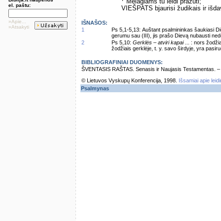
Melagiams tu leidi pražūti;
el. paštu:
VIEŠPATS bjaurisi žudikais ir išda
»Apie...
IŠNAŠOS:
»Atsakyti
1
Ps 5,1-5,13: Auštant psalmininkas šaukiasi Die
gerumu sau (III), jis prašo Dievą nubausti nedorė
2
Ps 5,10:
Gerklės – atviri kapai
... : nors žodžia
žodžiais gerklėje, t. y. savo širdyje, yra pasir
BIBLIOGRAFINIAI DUOMENYS:
ŠVENTASIS RAŠTAS. Senasis ir Naujasis Testamentas. – Vi
© Lietuvos Vyskupų Konferencija, 1998.
Išsamiai apie leid
Psalmynas