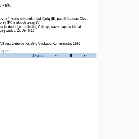
vikais.
vo (I), kuris nekenčia nusidėjėlių (II); pasitikėdamas Dievo
lį (IV) ir globoti teisųjį (V).
is jie dedasi esą bičiuliai, iš tikrųjų savo slaptais kėslais –
uošę žudyti. Žr. Jer 5,16.
lnius: Lietuvos Katalikų Vyskupų Konferencija, 1998.
imą >>
Skyrius:
5