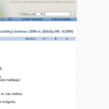
www.lcn.lt
|
www.biblijosdraugija.lt
|
kitos Biblijos svetainės
teksto skaitymas
išsami paieška
alikų) leidimas 1998 m. (Biblija RK_K1998)
Skyrius:
5
E,
o,
tave maldauju!
 to, kas nedora;
o žvilgsnio;