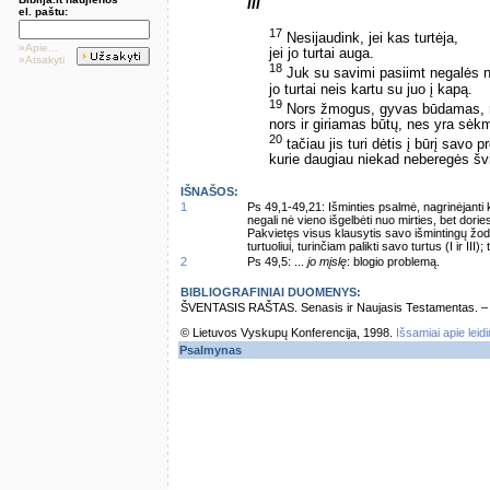
III
el. paštu:
17
Nesijaudink, jei kas turtėja,
»Apie...
jei jo turtai auga.
»Atsakyti
18
Juk su savimi pasiimt negalės ni
jo turtai neis kartu su juo į kapą.
19
Nors žmogus, gyvas būdamas, m
nors ir giriamas būtų, nes yra sėk
20
tačiau jis turi dėtis į būrį savo p
kurie daugiau niekad neberegės šv
IŠNAŠOS:
1
Ps 49,1-49,21: Išminties psalmė, nagrinėjanti
negali nė vieno išgelbėti nuo mirties, bet dorie
Pakvietęs visus klausytis savo išmintingų žo
turtuoliui, turinčiam palikti savo turtus (I ir III
2
Ps 49,5: ...
jo mįslę
: blogio problemą.
BIBLIOGRAFINIAI DUOMENYS:
ŠVENTASIS RAŠTAS. Senasis ir Naujasis Testamentas. – Vi
© Lietuvos Vyskupų Konferencija, 1998.
Išsamiai apie leid
Psalmynas