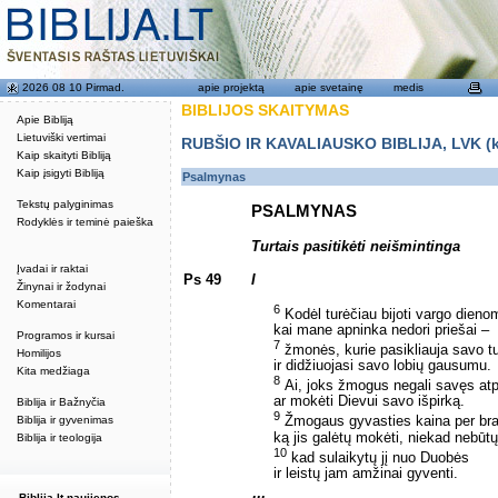
2026 08 10 Pirmad.
apie projektą
apie svetainę
medis
BIBLIJOS SKAITYMAS
Apie Bibliją
Lietuviški vertimai
RUBŠIO IR KAVALIAUSKO BIBLIJA, LVK (kat
Kaip skaityti Bibliją
Kaip įsigyti Bibliją
Psalmynas
Tekstų palyginimas
PSALMYNAS
Rodyklės ir teminė paieška
Turtais pasitikėti neišmintinga
Įvadai ir raktai
Ps 49
I
Žinynai ir žodynai
Komentarai
6
Kodėl turėčiau bijoti vargo dieno
kai mane apninka nedori priešai –
Programos ir kursai
7
žmonės, kurie pasikliauja savo tu
Homilijos
ir didžiuojasi savo lobių gausumu.
Kita medžiaga
8
Ai, joks žmogus negali savęs atpi
ar mokėti Dievui savo išpirką.
Biblija ir Bažnyčia
9
Biblija ir gyvenimas
Žmogaus gyvasties kaina per bra
ką jis galėtų mokėti, niekad nebūt
Biblija ir teologija
10
kad sulaikytų jį nuo Duobės
ir leistų jam amžinai gyventi.
Biblija.lt naujienos