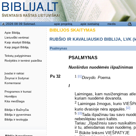
2026 08 09 Sekmad.
apie projektą
apie svetainę
medis
BIBLIJOS SKAITYMAS
Apie Bibliją
Lietuviški vertimai
RUBŠIO IR KAVALIAUSKO BIBLIJA, LVK (kat
Kaip skaityti Bibliją
Kaip įsigyti Bibliją
Psalmynas
Tekstų palyginimas
PSALMYNAS
Rodyklės ir teminė paieška
Nuoširdus nuodėmės išpažinimas
Įvadai ir raktai
Ps 32
1
[i1]
Dovydo. Poema.
Žinynai ir žodynai
Komentarai
I
Programos ir kursai
Laimingas, kam nusižengimas atle
Homilijos
kuriam nuodėmė dovanota.
Kita medžiaga
2
Laimingas žmogus, kurio VIEŠPA
[i2]
kurio dvasioje nėra apgaulės.
Biblija ir Bažnyčia
5
[i3]
Tada išpažinau tau savo nuod
Biblija ir gyvenimas
nebeslėpiau savo kaltės.
Biblija ir teologija
Tariau: „Išpažinsiu savo nusikalt
ir tu, atleisdamas man nuodėmę, pa
11
Būkite linksmi VIEŠPATYJE
Biblija.lt naujienos