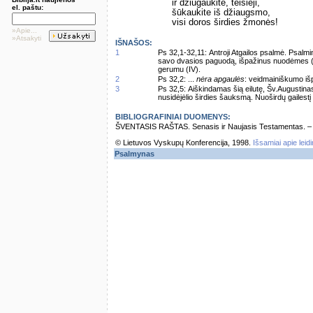
ir džiūgaukite, teisieji,
el. paštu:
šūkaukite iš džiaugsmo,
visi doros širdies žmonės!
»Apie...
»Atsakyti
IŠNAŠOS:
1
Ps 32,1-32,11: Antroji Atgailos psalmė. Psalm
savo dvasios paguodą, išpažinus nuodėmes (II); s
gerumu (IV).
2
Ps 32,2: ...
nėra apgaulės
: veidmainiškumo iš
3
Ps 32,5: Aiškindamas šią eilutę, Šv.Augustin
nusidėjėlio širdies šauksmą. Nuoširdų gailestį 
BIBLIOGRAFINIAI DUOMENYS:
ŠVENTASIS RAŠTAS. Senasis ir Naujasis Testamentas. – Vi
© Lietuvos Vyskupų Konferencija, 1998.
Išsamiai apie leid
Psalmynas