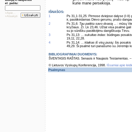
kurie mane persekioja.
el. paštu:
IŠNAŠOS:
»Apie...
1
Ps 31,1-31,25: Pirmose dviejose dalyse (I-II)
»Atsakyti
ir, pasitikėdamas Dievo gerumu, prašo dangaus
2
Ps 31,6:
Tau patikiu savo dvasią
... : mūsų Vi
kryžiaus. Žr. Lk 23,46. Užtat visa psalmė gali
su jo sūnišku pasitikėjimu dangiškuoju Tėvu.
3
Ps 31,13: ...
sukultas indas
: būdingas posakis
19,11; 22,28.
4
Ps 31,14: ...
klaikas iš visų pusių
: šis posakis
49,29. Ši psalmė turi panašumo su Jeremijo k
BIBLIOGRAFINIAI DUOMENYS:
ŠVENTASIS RAŠTAS. Senasis ir Naujasis Testamentas. – Vi
© Lietuvos Vyskupų Konferencija, 1998.
Išsamiai apie leid
Psalmynas