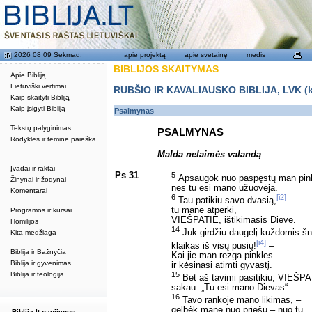
2026 08 09 Sekmad.
apie projektą
apie svetainę
medis
BIBLIJOS SKAITYMAS
Apie Bibliją
Lietuviški vertimai
RUBŠIO IR KAVALIAUSKO BIBLIJA, LVK (kat
Kaip skaityti Bibliją
Kaip įsigyti Bibliją
Psalmynas
Tekstų palyginimas
PSALMYNAS
Rodyklės ir teminė paieška
Malda nelaimės valandą
Įvadai ir raktai
Ps 31
5
Apsaugok nuo paspęstų man pink
Žinynai ir žodynai
nes tu esi mano užuovėja.
Komentarai
6
[i2]
Tau patikiu savo dvasią,
–
tu mane atperki,
Programos ir kursai
VIEŠPATIE, ištikimasis Dieve.
Homilijos
14
Juk girdžiu daugelį kuždomis š
Kita medžiaga
[i4]
klaikas iš visų pusių!
–
Biblija ir Bažnyčia
Kai jie man rezga pinkles
Biblija ir gyvenimas
ir kėsinasi atimti gyvastį.
15
Biblija ir teologija
Bet aš tavimi pasitikiu, VIEŠPA
sakau: „Tu esi mano Dievas“.
16
Tavo rankoje mano likimas, –
gelbėk mane nuo priešų – nuo tų,
Biblija.lt naujienos