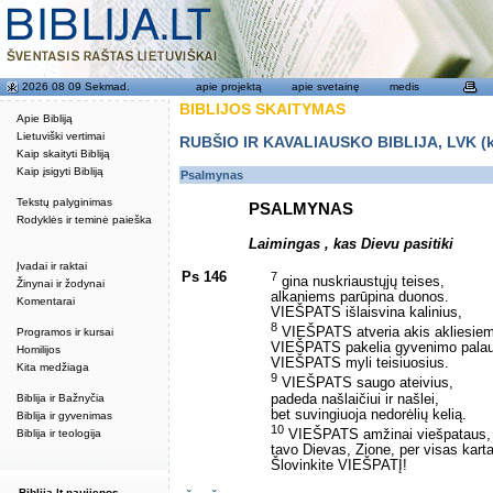
2026 08 09 Sekmad.
apie projektą
apie svetainę
medis
BIBLIJOS SKAITYMAS
Apie Bibliją
Lietuviški vertimai
RUBŠIO IR KAVALIAUSKO BIBLIJA, LVK (kat
Kaip skaityti Bibliją
Kaip įsigyti Bibliją
Psalmynas
Tekstų palyginimas
PSALMYNAS
Rodyklės ir teminė paieška
Laimingas , kas Dievu pasitiki
Įvadai ir raktai
Ps 146
7
gina nuskriaustųjų teises,
Žinynai ir žodynai
alkaniems parūpina duonos.
Komentarai
VIEŠPATS išlaisvina kalinius,
8
VIEŠPATS atveria akis akliesie
Programos ir kursai
VIEŠPATS pakelia gyvenimo palau
Homilijos
VIEŠPATS myli teisiuosius.
Kita medžiaga
9
VIEŠPATS saugo ateivius,
padeda našlaičiui ir našlei,
Biblija ir Bažnyčia
bet suvingiuoja nedorėlių kelią.
Biblija ir gyvenimas
10
VIEŠPATS amžinai viešpataus,
Biblija ir teologija
tavo Dievas, Zione, per visas kart
Šlovinkite VIEŠPATĮ!
Biblija.lt naujienos