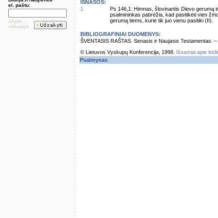
IŠNAŠOS:
el. paštu:
1
Ps 146,1: Himnas, šlovinantis Dievo gerumą i
psalmininkas pabrėžia, kad pasitikėti vien žmo
gerumą tiems, kurie tik juo vienu pasitiki (II).
»Apie...
»Atsakyti
BIBLIOGRAFINIAI DUOMENYS:
ŠVENTASIS RAŠTAS. Senasis ir Naujasis Testamentas. – Vi
© Lietuvos Vyskupų Konferencija, 1998.
Išsamiai apie leid
Psalmynas