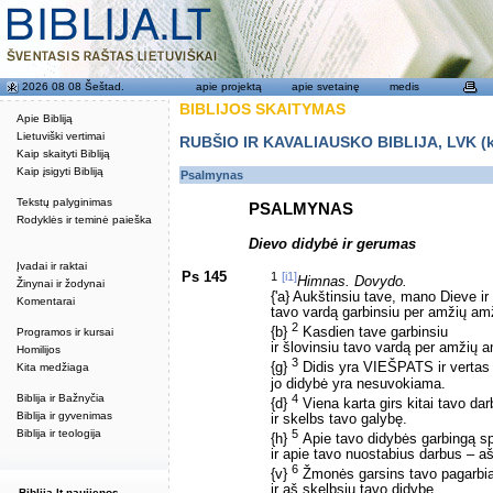
2026 08 08 Šeštad.
apie projektą
apie svetainę
medis
BIBLIJOS SKAITYMAS
Apie Bibliją
Lietuviški vertimai
RUBŠIO IR KAVALIAUSKO BIBLIJA, LVK (kat
Kaip skaityti Bibliją
Kaip įsigyti Bibliją
Psalmynas
Tekstų palyginimas
PSALMYNAS
Rodyklės ir teminė paieška
Dievo didybė ir gerumas
Įvadai ir raktai
Ps 145
1
[i1]
Himnas. Dovydo.
Žinynai ir žodynai
{'a} Aukštinsiu tave, mano Dieve ir
Komentarai
tavo vardą garbinsiu per amžių am
2
{b}
Kasdien tave garbinsiu
Programos ir kursai
ir šlovinsiu tavo vardą per amžių 
Homilijos
3
{g}
Didis yra VIEŠPATS ir vertas 
Kita medžiaga
jo didybė yra nesuvokiama.
4
Biblija ir Bažnyčia
{d}
Viena karta girs kitai tavo da
Biblija ir gyvenimas
ir skelbs tavo galybę.
5
Biblija ir teologija
{h}
Apie tavo didybės garbingą sp
ir apie tavo nuostabius darbus – a
6
{v}
Žmonės garsins tavo pagarbią
ir aš skelbsiu tavo didybę.
Biblija.lt naujienos