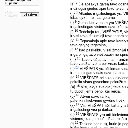
7
el. paštu:
{z}
Jie apsakys garsą tavo dosn
ir džiugiai giedos apie tavo teisum
8
»Apie...
{h}
Atlaidus ir gailestingas yra 
»Atsakyti
lėtas pykti ir pilnas gerumo.
9
{t}
Geras kiekvienam yra VIEŠP
ir gailestingas visiems savo kūrini
10
{j}
Tedėkoja tau, VIEŠPATIE, visi
ir visi tavo ištikimieji tave tegarbin
11
{k}
Tepasakoja apie tavo karalys
tavo galybę tegarsina,
12
{l}
kad paskelbtų visai žmonijai 
ir garbingą tavo viešpatavimo spin
13
{m}
Tavo viešpatavimas – amžin
tavo valdžia tveria per visas kartas
[i2]
{n}
VIEŠPATS yra ištikimas visa
ir maloningas visais savo darbais.
14
{s}
VIEŠPATS prilaiko kiekvieną
pakelia visus gyvenimo palaužtus.
15
{'a}
Visų akys žvelgia į tave su vi
tu duodi jiems peno, kai reikia.
16
{p}
Atveri savo ranką,
patenkini kiekvieno gyvūno troški
17
{z}
Visi VIEŠPATIES keliai yra 
ir gailestingi visi jo darbai.
18
{q}
VIEŠPATS yra arti kiekviena
visiems, kas jo nuoširdžiai trokšta.
19
{r}
Tenkina norus tų, kurie jo paga