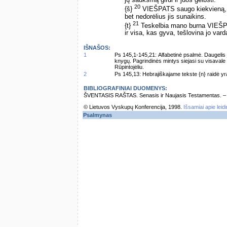
jų šauksmą girdi ir juos gelbsti.
20
{š}
VIEŠPATS saugo kiekvieną, k
bet nedorėlius jis sunaikins.
21
{t}
Teskelbia mano burna VIEŠP
ir visa, kas gyva, tešlovina jo vard
IŠNAŠOS:
1
Ps 145,1-145,21: Alfabetinė psalmė. Daugelis j
knygų. Pagrindinės mintys siejasi su visavale 
Rūpintojėliu.
2
Ps 145,13: Hebrajiškajame tekste {n} raidė yra
BIBLIOGRAFINIAI DUOMENYS:
ŠVENTASIS RAŠTAS. Senasis ir Naujasis Testamentas. – Vi
© Lietuvos Vyskupų Konferencija, 1998.
Išsamiai apie leid
Psalmynas