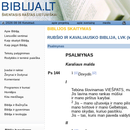
2026 08 06 Ketvirtad.
apie projektą
apie svetainę
medis
BIBLIJOS SKAITYMAS
Apie Bibliją
Lietuviški vertimai
RUBŠIO IR KAVALIAUSKO BIBLIJA, LVK (kat
Kaip skaityti Bibliją
Kaip įsigyti Bibliją
Psalmynas
Tekstų palyginimas
PSALMYNAS
Rodyklės ir teminė paieška
Karaliaus malda
Įvadai ir raktai
Ps 144
1
[i1]
[i2]
Dovydo.
Žinynai ir žodynai
Komentarai
I
Programos ir kursai
Tebūna šlovinamas VIEŠPATS, ma
Homilijos
Jis lavina mano rankas mūšiui
Kita medžiaga
ir mano pirštus karybai.
2
Jis – mano užuovėja ir mano pili
Biblija ir Bažnyčia
mano tvirtovė ir mano Gelbėtojas,
Biblija ir gyvenimas
mano skydas, kuriuo pasitikiu.
Biblija ir teologija
Jis – tas, kuris man paveda valdyti
II
Biblija.lt naujienos