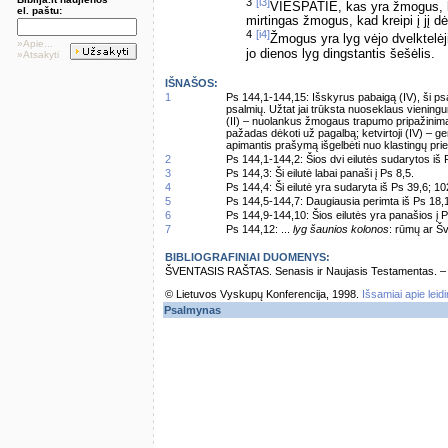
3
[i3]
VIEŠPATIE, kas yra žmogus, ka
el. paštu:
mirtingas žmogus, kad kreipi į jį 
4
[i4]
Žmogus yra lyg vėjo dvelktelė
»Apie...
jo dienos lyg dingstantis šešėlis.
»Atsakyti
IŠNAŠOS:
1
Ps 144,1-144,15: Išskyrus pabaigą (IV), ši psa
psalmių. Užtat jai trūksta nuoseklaus vieningu
(II) – nuolankus žmogaus trapumo pripažinimas
pažadas dėkoti už pagalbą; ketvirtoji (IV) – g
apimantis prašymą išgelbėti nuo klastingų priešų
2
Ps 144,1-144,2: Šios dvi eilutės sudarytos iš 
3
Ps 144,3: Ši eilutė labai panaši į Ps 8,5.
4
Ps 144,4: Ši eilutė yra sudaryta iš Ps 39,6; 10
5
Ps 144,5-144,7: Daugiausia perimta iš Ps 18,
6
Ps 144,9-144,10: Šios eilutės yra panašios į P
7
Ps 144,12: ...
lyg šaunios kolonos
: rūmų ar Šv
BIBLIOGRAFINIAI DUOMENYS:
ŠVENTASIS RAŠTAS. Senasis ir Naujasis Testamentas. – Vi
© Lietuvos Vyskupų Konferencija, 1998.
Išsamiai apie leid
Psalmynas