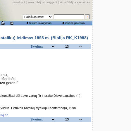
www.lcn.lt
|
www.biblijosdraugija.lt
|
kitos Biblijos svetainės
teksto skaitymas
išsami paieška
alikų) leidimas 1998 m. (Biblija RK_K1998)
Skyrius:
13
rumu,
 išgelbėsi.
vo geras!“
kundžiasi dėl savo vargų (I) ir prašo Dievo pagalbos (II).
lnius: Lietuvos Katalikų Vyskupų Konferencija, 1998.
imą >>
Skyrius:
13