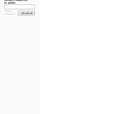
el. paštu:
»Apie...
»Atsakyti