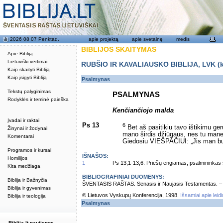
2026 08 07 Penktad.
apie projektą
apie svetainę
medis
BIBLIJOS SKAITYMAS
Apie Bibliją
Lietuviški vertimai
RUBŠIO IR KAVALIAUSKO BIBLIJA, LVK (kat
Kaip skaityti Bibliją
Kaip įsigyti Bibliją
Psalmynas
Tekstų palyginimas
PSALMYNAS
Rodyklės ir teminė paieška
Kenčiančiojo malda
Įvadai ir raktai
Ps 13
6
Bet aš pasitikiu tavo ištikimu ge
Žinynai ir žodynai
mano širdis džiūgaus, nes tu mane
Komentarai
Giedosiu VIEŠPAČIUI: „Jis man bu
Programos ir kursai
IŠNAŠOS:
Homilijos
1
Ps 13,1-13,6: Priešų engiamas, psalmininkas s
Kita medžiaga
BIBLIOGRAFINIAI DUOMENYS:
Biblija ir Bažnyčia
ŠVENTASIS RAŠTAS. Senasis ir Naujasis Testamentas. – Vi
Biblija ir gyvenimas
© Lietuvos Vyskupų Konferencija, 1998.
Išsamiai apie leid
Biblija ir teologija
Psalmynas
Biblija.lt naujienos