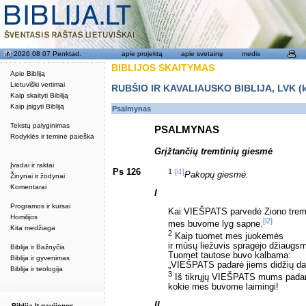
2026 08 07 Penktad.
apie projektą
apie svetainę
medis
BIBLIJOS SKAITYMAS
Apie Bibliją
Lietuviški vertimai
RUBŠIO IR KAVALIAUSKO BIBLIJA, LVK (kat
Kaip skaityti Bibliją
Kaip įsigyti Bibliją
Psalmynas
Tekstų palyginimas
PSALMYNAS
Rodyklės ir teminė paieška
Grįžtančių tremtinių giesmė
Įvadai ir raktai
Ps 126
1
[i1]
Pakopų giesmė.
Žinynai ir žodynai
Komentarai
I
Programos ir kursai
Kai VIEŠPATS parvedė Ziono tremt
Homilijos
[i2]
mes buvome lyg sapne.
Kita medžiaga
2
Kaip tuomet mes juokėmės
ir mūsų liežuvis spragėjo džiaugs
Biblija ir Bažnyčia
Tuomet tautose buvo kalbama:
Biblija ir gyvenimas
„VIEŠPATS padarė jiems didžių da
Biblija ir teologija
3
Iš tikrųjų VIEŠPATS mums padarė
kokie mes buvome laimingi!
II
Biblija.lt naujienos