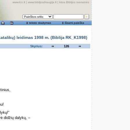
www.lcn.lt
|
www.biblijosdraugija.lt
|
kitos Biblijos svetainės
teksto skaitymas
išsami paieška
alikų) leidimas 1998 m. (Biblija RK_K1998)
Skyrius:
126
inius,
mu!
lykų!“
 didžių dalykų, –