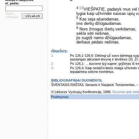
el. paštu:
4
[i3]
VIEŠPATIE, padaryk mus vėl k
lygiai kaip užtvindei sausas upių 
»Apie...
»Atsakyti
5
Kas sėja ašarodamas,
ims derlių džiūgaudamas.
6
Nors žmogus išeitų verkdamas,
sėkla sėti nešinas,
jis sugrįš namo džiūgaudamas,
derliaus pėdais nešinas.
IŠNAŠOS:
1
Ps 126,1-126,6: Dėkingi už savo laimingą sugrį
pastangas atkuriant tėvynę ir tėviškes (II). Žr
2
Ps 126,1: ...
buvome lyg sapne
: grįžimas iš t
3
Ps 126,4: Kaip nedažni lietūs staiga užtvind
tepalaimina sėkme tremtinius.
BIBLIOGRAFINIAI DUOMENYS:
ŠVENTASIS RAŠTAS. Senasis ir Naujasis Testamentas. – Vi
© Lietuvos Vyskupų Konferencija, 1998.
Išsamiai apie leid
Psalmynas