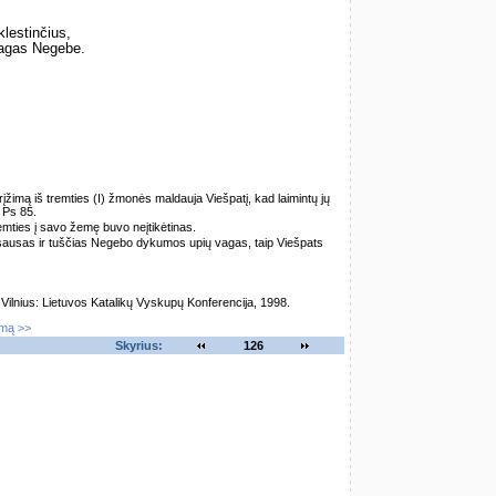
lestinčius,
vagas Negebe.
žimą iš tremties (I) žmonės maldauja Viešpatį, kad laimintų jų
. Ps 85.
remties į savo žemę buvo neįtikėtinas.
o sausas ir tuščias Negebo dykumos upių vagas, taip Viešpats
lnius: Lietuvos Katalikų Vyskupų Konferencija, 1998.
imą >>
Skyrius:
126