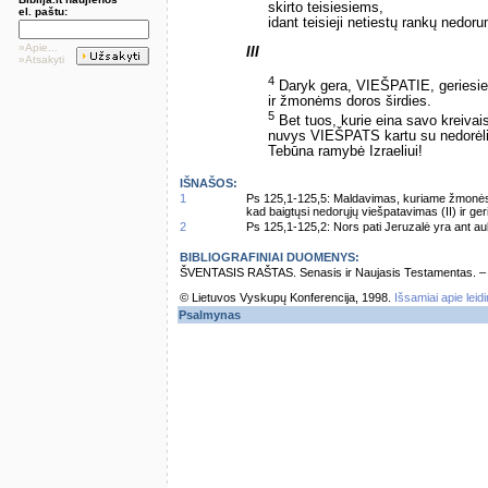
skirto teisiesiems,
el. paštu:
idant teisieji netiestų rankų nedoru
»Apie...
III
»Atsakyti
4
Daryk gera, VIEŠPATIE, geriesi
ir žmonėms doros širdies.
5
Bet tuos, kurie eina savo kreivais
nuvys VIEŠPATS kartu su nedorėli
Tebūna ramybė Izraeliui!
IŠNAŠOS:
1
Ps 125,1-125,5: Maldavimas, kuriame žmonės, p
kad baigtųsi nedorųjų viešpatavimas (II) ir geri
2
Ps 125,1-125,2: Nors pati Jeruzalė yra ant auk
BIBLIOGRAFINIAI DUOMENYS:
ŠVENTASIS RAŠTAS. Senasis ir Naujasis Testamentas. – Vi
© Lietuvos Vyskupų Konferencija, 1998.
Išsamiai apie leid
Psalmynas