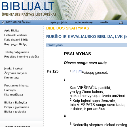
2026 08 08 Šeštad.
apie projektą
apie svetainę
medis
BIBLIJOS SKAITYMAS
Apie Bibliją
Lietuviški vertimai
RUBŠIO IR KAVALIAUSKO BIBLIJA, LVK (kat
Kaip skaityti Bibliją
Kaip įsigyti Bibliją
Psalmynas
Tekstų palyginimas
PSALMYNAS
Rodyklės ir teminė paieška
Dievas saugo savo tautą
Įvadai ir raktai
Ps 125
1
[i1]
[i2]
Pakopų giesmė.
Žinynai ir žodynai
Komentarai
I
Programos ir kursai
Kas VIEŠPAČIU pasitiki,
Homilijos
yra lyg Ziono kalnas, –
Kita medžiaga
niekad nesvyruoja, tveria amžinai.
2
Kaip kalnai supa Jeruzalę,
Biblija ir Bažnyčia
taip VIEŠPATS saugo savo tautą
Biblija ir gyvenimas
ir dabar, ir per amžius.
Biblija ir teologija
II
3
Nedorėlių skeptras niekad neslėg
Biblija.lt naujienos