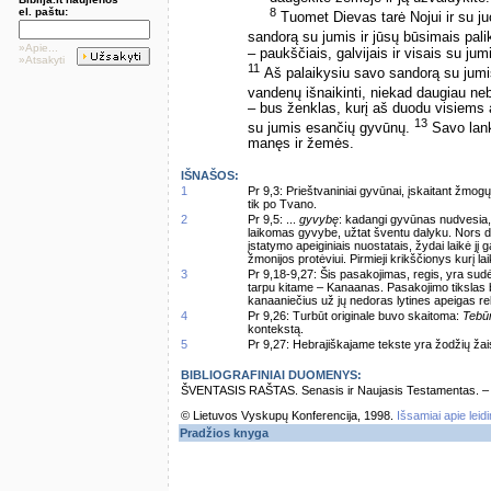
el. paštu:
8
Tuomet Dievas tarė Nojui ir su 
sandorą su jumis ir jūsų būsimais pal
»Apie...
– paukščiais, galvijais ir visais su jum
»Atsakyti
11
Aš palaikysiu savo sandorą su jumis
vandenų išnaikinti, niekad daugiau ne
– bus ženklas, kurį aš duodu visiems
13
su jumis esančių gyvūnų.
Savo lank
manęs ir žemės.
IŠNAŠOS:
1
Pr 9,3: Prieštvaniniai gyvūnai, įskaitant žmog
tik po Tvano.
2
Pr 9,5: ...
gyvybę
: kadangi gyvūnas nudvesia,
laikomas gyvybe, užtat šventu dalyku. Nors 
įstatymo apeiginiais nuostatais, žydai laikė j
žmonijos protėviui. Pirmieji krikščionys kurį lai
3
Pr 9,18-9,27: Šis pasakojimas, regis, yra sud
tarpu kitame – Kanaanas. Pasakojimo tikslas b
kanaaniečius už jų nedoras lytines apeigas reli
4
Pr 9,26: Turbūt originale buvo skaitoma:
Tebū
kontekstą.
5
Pr 9,27: Hebrajiškajame tekste yra žodžių ž
BIBLIOGRAFINIAI DUOMENYS:
ŠVENTASIS RAŠTAS. Senasis ir Naujasis Testamentas. – Vi
© Lietuvos Vyskupų Konferencija, 1998.
Išsamiai apie leid
Pradžios knyga