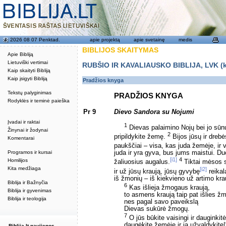
2026 08 07 Penktad.
apie projektą
apie svetainę
medis
BIBLIJOS SKAITYMAS
Apie Bibliją
Lietuviški vertimai
RUBŠIO IR KAVALIAUSKO BIBLIJA, LVK (kat
Kaip skaityti Bibliją
Kaip įsigyti Bibliją
Pradžios knyga
Tekstų palyginimas
PRADŽIOS KNYGA
Rodyklės ir teminė paieška
Pr 9
Dievo Sandora su Nojumi
Įvadai ir raktai
1
Dievas palaimino Nojų bei jo sūnus
Žinynai ir žodynai
2
pripildykite žemę.
Bijos jūsų ir drebė
Komentarai
paukščiai – visa, kas juda žemėje, ir v
Programos ir kursai
juda ir yra gyva, bus jums maistui. Du
[i1]
4
Homilijos
žaliuosius augalus.
Tiktai mėsos s
Kita medžiaga
[i2]
ir už jūsų kraują, jūsų gyvybę
reikala
iš žmonių – iš kiekvieno už artimo kra
Biblija ir Bažnyčia
6
Kas išlieja žmogaus kraują,
Biblija ir gyvenimas
to asmens kraują taip pat išlies ž
Biblija ir teologija
nes pagal savo paveikslą
Dievas sukūrė žmogų.
7
O jūs būkite vaisingi ir dauginkitė
daugėkite žemėje ir ją užvaldykite!
Biblija.lt naujienos