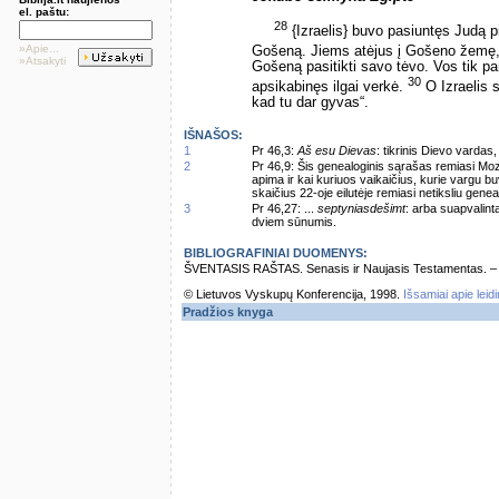
el. paštu:
28
{Izraelis} buvo pasiuntęs Judą 
»Apie...
Gošeną. Jiems atėjus į Gošeno žemę
»Atsakyti
Gošeną pasitikti savo tėvo. Vos tik pam
30
apsikabinęs ilgai verkė.
O Izraelis s
kad tu dar gyvas“.
IŠNAŠOS:
1
Pr 46,3:
Aš esu Dievas
: tikrinis Dievo vardas
2
Pr 46,9: Šis genealoginis sąrašas remiasi Moz
apima ir kai kuriuos vaikaičius, kurie vargu 
skaičius 22-oje eilutėje remiasi netiksliu gene
3
Pr 46,27: ...
septyniasdešimt
: arba suapvalint
dviem sūnumis.
BIBLIOGRAFINIAI DUOMENYS:
ŠVENTASIS RAŠTAS. Senasis ir Naujasis Testamentas. – Vi
© Lietuvos Vyskupų Konferencija, 1998.
Išsamiai apie leid
Pradžios knyga