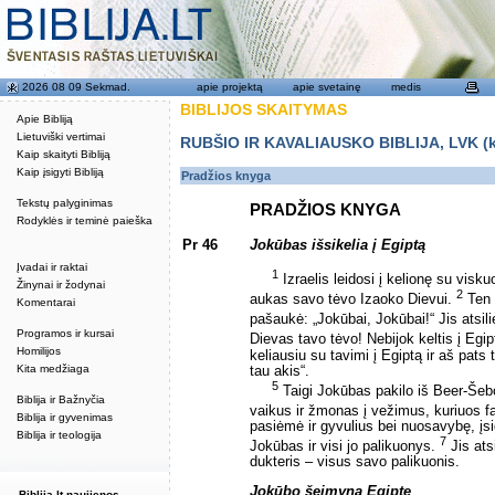
2026 08 09 Sekmad.
apie projektą
apie svetainę
medis
BIBLIJOS SKAITYMAS
Apie Bibliją
Lietuviški vertimai
RUBŠIO IR KAVALIAUSKO BIBLIJA, LVK (kat
Kaip skaityti Bibliją
Kaip įsigyti Bibliją
Pradžios knyga
Tekstų palyginimas
PRADŽIOS KNYGA
Rodyklės ir teminė paieška
Pr 46
Jokūbas išsikelia į Egiptą
Įvadai ir raktai
1
Izraelis leidosi į kelionę su visk
Žinynai ir žodynai
2
aukas savo tėvo Izaoko Dievui.
Ten 
Komentarai
pašaukė: „Jokūbai, Jokūbai!“ Jis atsili
Programos ir kursai
Dievas tavo tėvo! Nebijok keltis į Egi
Homilijos
keliausiu su tavimi į Egiptą ir aš pat
Kita medžiaga
tau akis“.
5
Taigi Jokūbas pakilo iš Beer-Šeb
Biblija ir Bažnyčia
vaikus ir žmonas į vežimus, kuriuos f
Biblija ir gyvenimas
pasiėmė ir gyvulius bei nuosavybę, įsi
Biblija ir teologija
7
Jokūbas ir visi jo palikuonys.
Jis ats
dukteris – visus savo palikuonis.
Jokūbo šeimyna Egipte
Biblija.lt naujienos