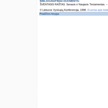
BIBLIOGRAFINIAI DUOMENYS:
ŠVENTASIS RAŠTAS. Senasis ir Naujasis Testamentas. – Vi
© Lietuvos Vyskupų Konferencija, 1998.
Išsamiai apie leid
Pradžios knyga