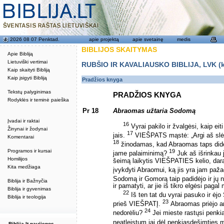
2026 08 07 Penktad.
apie projektą
apie svetainę
medis
BIBLIJOS SKAITYMAS
Apie Bibliją
Lietuviški vertimai
RUBŠIO IR KAVALIAUSKO BIBLIJA, LVK (kat
Kaip skaityti Bibliją
Kaip įsigyti Bibliją
Pradžios knyga
Tekstų palyginimas
PRADŽIOS KNYGA
Rodyklės ir teminė paieška
Pr 18
Abraomas užtaria Sodomą
Įvadai ir raktai
16
Vyrai pakilo ir žvalgėsi, kaip e
Žinynai ir žodynai
17
jais.
VIEŠPATS mąstė: „Argi aš slėp
Komentarai
18
žinodamas, kad Abraomas taps didel
Programos ir kursai
19
jame palaiminimą?
Juk aš išrinkau 
Homilijos
šeimą laikytis VIEŠPATIES kelio, dara
Kita medžiaga
įvykdyti Abraomui, ką jis yra jam paž
Sodomą ir Gomorą taip padidėjo ir jų 
Biblija ir Bažnyčia
ir pamatyti, ar jie iš tikro elgėsi pag
Biblija ir gyvenimas
22
Iš ten tat du vyrai pasuko ir ėj
Biblija ir teologija
23
prieš VIEŠPATĮ.
Abraomas priėjo arči
24
nedorėliu?
Jei mieste rastųsi penkia
neatleistum jai dėl penkiasdešimties 
Biblija.lt naujienos