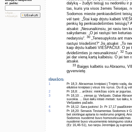
dalyką – žudyti teisųjį su nedorėliu ir 
el. paštu:
tas, kuris yra visos žemės Teisėjas, n
»Apie...
Sodomos mieste penkiasdešimt teisiųjų,
»Atsakyti
vėl tarė: „Štai kaip drįstu kalbėti VI
penkių lig penkiasdešimties teisiųjų? 
atsakė: „Nesunaikinsiu, jei rasiu ten 
sakydamas: „O jei rastųsi ten keturias
30
nedarysiu“.
„Tenesupyksta ant manęs 
rastųsi trisdešimt?“ Jis atsakė: „To ne
kaip drįstu kalbėti VIEŠPAČIUI. O jei t
32
dvidešimties jo nesunaikinsiu“.
Tuom
jei dar vieną kartą kalbėsiu. O jei ten 
atsakė.
33
Baigęs kalbėtis su Abraomu, VI
gyvenvietę.
IŠNAŠOS:
1
Pr 18,3: Abraomas kreipiasi į Trejeto vadą, da
eilutėse kreipiasi į visus tris vyrus. Du iš jų v
2
Pr 18,8: ...
arškės
: minkštas sūris ar jogurtas.
3
Pr 18,10: ...
vienas jų
: Viešpats. Dabar Abrao
suvokia. ...
šiuo laiku kitais metais
: tuo laiku,
Viešpaties pažado.
4
Pr 18,12:
Sara juokėsi
: žr. Pr 17,17 paaiškini
5
Pr 18,20: Senasis Testamentas Sodomos ir Go
bet skirtingai aptaria to nedorumo prigimtį. Ano
Sodomos nuodėmė buvo homoseksualizmas (žr. P
nuodėmė buvo visuomeninio teisingumo stoka (žr
(Ez 16,46-51), tuo tarpu Jeremijas ją supran