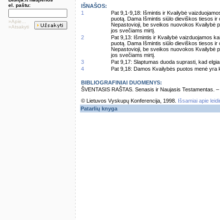
el. paštu:
IŠNAŠOS:
1
Pat 9,1-9,18: Išmintis ir Kvailybė vaizduojam
puotą. Dama Išmintis siūlo dieviškos tiesos ir
»Apie...
Nepastovioji, be sveikos nuovokos Kvailybė 
»Atsakyti
jos svečiams mirtį.
2
Pat 9,13: Išmintis ir Kvailybė vaizduojamos k
puotą. Dama Išmintis siūlo dieviškos tiesos ir
Nepastovioji, be sveikos nuovokos Kvailybė 
jos svečiams mirtį.
3
Pat 9,17: Slaptumas duoda suprasti, kad elgia
4
Pat 9,18: Damos Kvailybės puotos menė yra kap
BIBLIOGRAFINIAI DUOMENYS:
ŠVENTASIS RAŠTAS. Senasis ir Naujasis Testamentas. – Vi
© Lietuvos Vyskupų Konferencija, 1998.
Išsamiai apie leid
Patarlių knyga