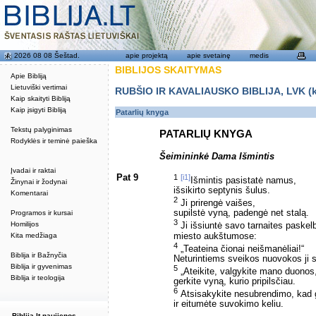
2026 08 08 Šeštad.
apie projektą
apie svetainę
medis
BIBLIJOS SKAITYMAS
Apie Bibliją
Lietuviški vertimai
RUBŠIO IR KAVALIAUSKO BIBLIJA, LVK (kat
Kaip skaityti Bibliją
Kaip įsigyti Bibliją
Patarlių knyga
Tekstų palyginimas
PATARLIŲ KNYGA
Rodyklės ir teminė paieška
Šeimininkė Dama Išmintis
Įvadai ir raktai
Pat 9
1
[i1]
Išmintis pasistatė namus,
Žinynai ir žodynai
išsikirto septynis šulus.
Komentarai
2
Ji prirengė vaišes,
supilstė vyną, padengė net stalą.
Programos ir kursai
3
Homilijos
Ji išsiuntė savo tarnaites paskelb
miesto aukštumose:
Kita medžiaga
4
„Teateina čionai neišmanėliai!“
Biblija ir Bažnyčia
Neturintiems sveikos nuovokos ji 
Biblija ir gyvenimas
5
„Ateikite, valgykite mano duonos
Biblija ir teologija
gerkite vyną, kurio pripilsčiau.
6
Atsisakykite nesubrendimo, kad
ir eitumėte suvokimo keliu.
Biblija.lt naujienos