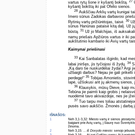
27
vartus rytų šone ir kyšantį bokštą.
U
kyšantį bokštą iki pat Ofelio sienos.
28
Aukščiau Arklių vartų kunigai t
Imero sūnus Zadokas darbavosi prieš
30
Rytinių vartų prižiūrėtojas, taisė.
Už 
sūnus Hanūnas pataisė kitą dalį. Už 
31
būstą.
Už jo Malchijas, iš auksakalių
namų priešais Apžiūros vartus ir iki p
aukštutinio kambario iki Avių vartų taisė
Kaimynai priešinasi
33
Kai Sanbalatas išgirdo, kad mes
34
labai įniršęs, jis tyčiojosi iš žydų.
Sa
„Ką daro tie nuskurdėliai žydai? Argi ji
užbaigti darbus? Nejau jie gali prikel
35
perdegę!“
Tobijas Amonietis, stovinti
lapė, užšokusi ant jų akmenų sienos, j
36
Klausykis, mūsų Dieve, kaip mus
Tebūna jie paimti kaip grobis į nelaisv
nuodėmė tavo akivaizdoje, nes jie įžei
37
Tuo tarpu mes toliau atstatinėjo
pusės savo aukščio. Žmonės į darbą įd
IŠNAŠOS:
1
Neh 3,1-3,32: Miesto vartų ir sienos atstatymo
baigiant prie Avių vartų, į šiaurę nuo Šventykl
žinoma.
2
Neh 3,15: ...
iš Dovydo miesto
: senojo jebusit
3
Neh 3,16: ...
iki pat Galiūnų namų
: iki kareivini