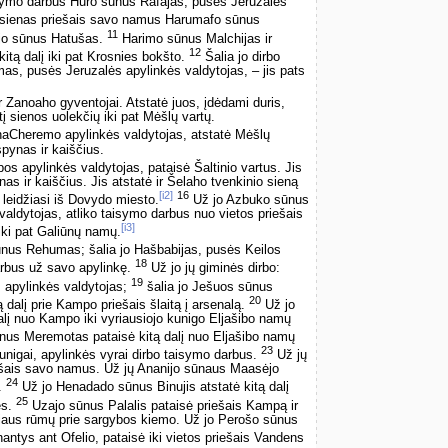
isymo darbus Huro sūnus Rafajas, pusės Jeruzalės
ė sienas priešais savo namus Harumafo sūnus
11
ejo sūnus Hatušas.
Harimo sūnus Malchijas ir
12
tą dalį iki pat Krosnies bokšto.
Šalia jo dirbo
s, pusės Jeruzalės apylinkės valdytojas, – jis pats
 Zanoaho gyventojai. Atstatė juos, įdėdami duris,
tį sienos uolekčių iki pat Mėšlų vartų.
aCheremo apylinkės valdytojas, atstatė Mėšlų
spynas ir kaiščius.
 apylinkės valdytojas, pataisė Šaltinio vartus. Jis
nas ir kaiščius. Jis atstatė ir Šelaho tvenkinio sieną
[i2]
16
e leidžiasi iš Dovydo miesto.
Už jo Azbuko sūnus
aldytojas, atliko taisymo darbus nuo vietos priešais
[i3]
 iki pat Galiūnų namų.
sūnus Rehumas; šalia jo Hašbabijas, pusės Keilos
18
arbus už savo apylinkę.
Už jo jų giminės dirbo:
19
 apylinkės valdytojas;
šalia jo Ješuos sūnus
20
 dalį prie Kampo priešais šlaitą į arsenalą.
Už jo
lį nuo Kampo iki vyriausiojo kunigo Eljašibo namų
nus Meremotas pataisė kitą dalį nuo Eljašibo namų
23
unigai, apylinkės vyrai dirbo taisymo darbus.
Už jų
ešais savo namus. Už jų Ananijo sūnaus Maasėjo
24
.
Už jo Henadado sūnus Binujis atstatė kitą dalį
25
ės.
Uzajo sūnus Palalis pataisė priešais Kampą ir
aliaus rūmų prie sargybos kiemo. Už jo Perošo sūnus
antys ant Ofelio, pataisė iki vietos priešais Vandens