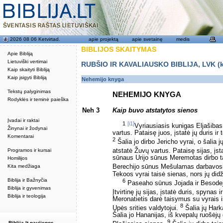
2026 08 06 Ketvirtad.
apie projektą
apie svetainę
medis
BIBLIJOS SKAITYMAS
Apie Bibliją
Lietuviški vertimai
RUBŠIO IR KAVALIAUSKO BIBLIJA, LVK (kat
Kaip skaityti Bibliją
Kaip įsigyti Bibliją
Nehemijo knyga
Tekstų palyginimas
NEHEMIJO KNYGA
Rodyklės ir teminė paieška
Neh 3
Kaip buvo atstatytos sienos
Įvadai ir raktai
1
[i1]
Vyriausiasis kunigas Eljašibas i
Žinynai ir žodynai
vartus. Pataisę juos, įstatė jų duris ir
Komentarai
2
Šalia jo dirbo Jericho vyrai, o šalia
Programos ir kursai
atstatė Žuvų vartus. Pataisę sijas, įst
sūnaus Urijo sūnus Meremotas dirbo t
Homilijos
Kita medžiaga
Berechijo sūnus Mešulamas darbavosi
Tekoos vyrai taisė sienas, nors jų did
Biblija ir Bažnyčia
6
Paseaho sūnus Jojada ir Besode
Biblija ir gyvenimas
Įtvirtinę jų sijas, įstatė duris, spynas 
Biblija ir teologija
Meronatietis darė taisymus su vyrais 
8
Upės srities valdytojui.
Šalia jų Harka
Šalia jo Hananijas, iš kvepalų ruošėjų g
9
Biblija.lt naujienos