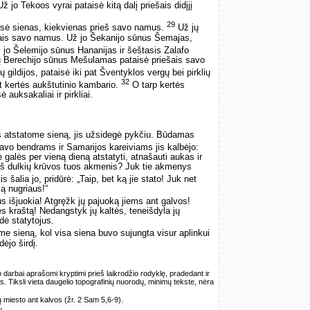
ž jo Tekoos vyrai pataisė kitą dalį priešais didįjį
29
aisė sienas, kiekvienas prieš savo namus.
Už jų
ais savo namus. Už jo Šekanijo sūnus Šemajas,
jo Šelemijo sūnus Hananijas ir šeštasis Zalafo
jų Berechijo sūnus Mešulamas pataisė priešais savo
 gildijos, pataisė iki pat Šventyklos vergų bei pirklių
32
at kertės aukštutinio kambario.
O tarp kertės
 auksakaliai ir pirkliai.
 atstatome sieną, jis užsidegė pykčiu. Būdamas
vo bendrams ir Samarijos kareiviams jis kalbėjo:
e galės per vieną dieną atstatyti, atnašauti aukas ir
ti iš dulkių krūvos tuos akmenis? Juk tie akmenys
s šalia jo, pridūrė: „Taip, bet ką jie stato! Juk net
ą nugriaus!“
 išjuokia! Atgręžk jų pajuoką jiems ant galvos!
ės kraštą! Nedangstyk jų kaltės, teneišdyla jų
dė statytojus.
me sieną, kol visa siena buvo sujungta visur aplinkui
ėjo širdį.
 darbai aprašomi kryptimi prieš laikrodžio rodyklę, pradedant ir
os. Tiksli vieta daugelio topografinių nuorodų, minimų tekste, nėra
ų miesto ant kalvos (žr. 2 Sam 5,6-9).
ų.