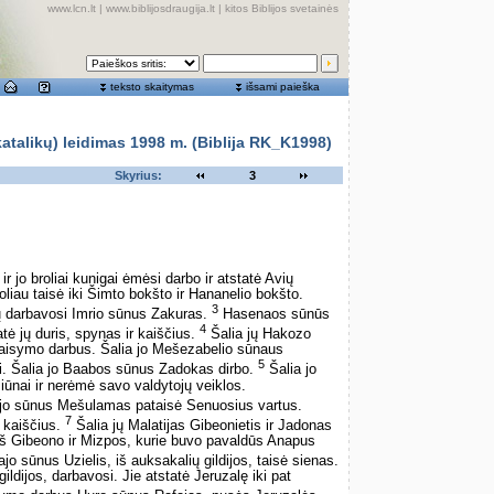
www.lcn.lt
|
www.biblijosdraugija.lt
|
kitos Biblijos svetainės
teksto skaitymas
išsami paieška
alikų) leidimas 1998 m. (Biblija RK_K1998)
Skyrius:
3
r jo broliai kunigai ėmėsi darbo ir atstatė Avių
 toliau taisė iki Šimto bokšto ir Hananelio bokšto.
3
 jų darbavosi Imrio sūnus Zakuras.
Hasenaos sūnūs
4
atė jų duris, spynas ir kaiščius.
Šalia jų Hakozo
aisymo darbus. Šalia jo Mešezabelio sūnaus
5
. Šalia jo Baabos sūnus Zadokas dirbo.
Šalia jo
žiūnai ir nerėmė savo valdytojų veiklos.
jo sūnus Mešulamas pataisė Senuosius vartus.
7
ir kaiščius.
Šalia jų Malatijas Gibeonietis ir Jadonas
iš Gibeono ir Mizpos, kurie buvo pavaldūs Anapus
jo sūnus Uzielis, iš auksakalių gildijos, taisė sienas.
ildijos, darbavosi. Jie atstatė Jeruzalę iki pat