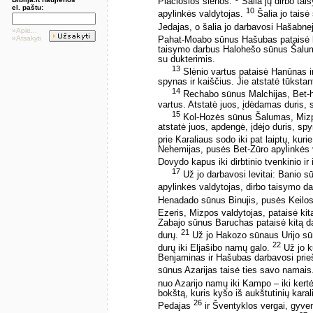
Plačiosios sienos.
Šalia jų dirbo ta
el. paštu:
10
apylinkės valdytojas.
Šalia jo tais
Jedajas, o šalia jo darbavosi Hašabn
»Apie...
»Atsakyti
Pahat-Moabo sūnus Hašubas pataisė ki
taisymo darbus Halohešo sūnus Šaluma
su dukterimis.
13
Slėnio vartus pataisė Hanūnas ir
spynas ir kaiščius. Jie atstatė tūkstan
14
Rechabo sūnus Malchijas, Bet-h
vartus. Atstatė juos, įdėdamas duris, 
15
Kol-Hozės sūnus Šalumas, Mizpos
atstatė juos, apdengė, įdėjo duris, spy
prie Karaliaus sodo iki pat laiptų, kuri
Nehemijas, pusės Bet-Zūro apylinkės v
Dovydo kapus iki dirbtinio tvenkinio ir
17
Už jo darbavosi levitai: Banio 
apylinkės valdytojas, dirbo taisymo d
Henadado sūnus Binujis, pusės Keilos
Ezeris, Mizpos valdytojas, pataisė kitą
Zabajo sūnus Baruchas pataisė kitą da
21
durų.
Už jo Hakozo sūnaus Urijo sū
22
durų iki Eljašibo namų galo.
Už jo k
Benjaminas ir Hašubas darbavosi pri
sūnus Azarijas taisė ties savo namais
nuo Azarijo namų iki Kampo – iki kert
bokštą, kuris kyšo iš aukštutinių kar
26
Pedajas
ir Šventyklos vergai, gyven