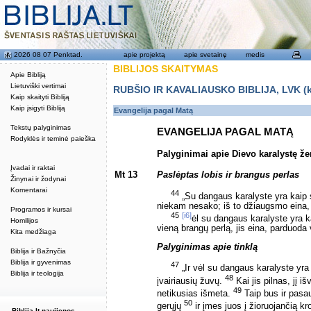
2026 08 07 Penktad.
apie projektą
apie svetainę
medis
BIBLIJOS SKAITYMAS
Apie Bibliją
Lietuviški vertimai
RUBŠIO IR KAVALIAUSKO BIBLIJA, LVK (kat
Kaip skaityti Bibliją
Kaip įsigyti Bibliją
Evangelija pagal Matą
Tekstų palyginimas
EVANGELIJA PAGAL MATĄ
Rodyklės ir teminė paieška
Palyginimai apie Dievo karalystę ž
Įvadai ir raktai
Mt 13
Paslėptas lobis ir brangus perlas
Žinynai ir žodynai
Komentarai
44
„Su dangaus karalyste yra kaip s
niekam nesako; iš to džiaugsmo eina, pa
Programos ir kursai
45
[i6]
ėl su dangaus karalyste yra ka
Homilijos
vieną brangų perlą, jis eina, parduoda vi
Kita medžiaga
Palyginimas apie tinklą
Biblija ir Bažnyčia
Biblija ir gyvenimas
47
„Ir vėl su dangaus karalyste yra
Biblija ir teologija
48
įvairiausių žuvų.
Kai jis pilnas, jį i
49
netikusias išmeta.
Taip bus ir pasau
50
gerųjų
ir įmes juos į žioruojančią k
Biblija.lt naujienos