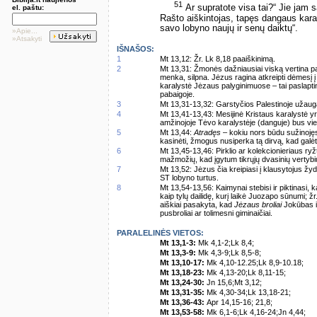
51
Ar supratote visa tai?“ Jie jam s
el. paštu:
Rašto aiškintojas, tapęs dangaus karal
savo lobyno naujų ir senų daiktų“.
»Apie...
»Atsakyti
IŠNAŠOS:
1
Mt 13,12: Žr. Lk 8,18 paaiškinimą.
2
Mt 13,31: Žmonės dažniausiai viską vertina pa
menka, silpna. Jėzus ragina atkreipti dėmesį į
karalystė Jėzaus palyginimuose – tai paslaptin
pabaigoje.
3
Mt 13,31-13,32: Garstyčios Palestinoje užauga
4
Mt 13,41-13,43: Mesijinė Kristaus karalystė yra 
amžinojoje Tėvo karalystėje (danguje) bus vieni
5
Mt 13,44:
Atradęs
– kokiu nors būdu sužinojęs
kasinėti, žmogus nusiperka tą dirvą, kad galėtų
6
Mt 13,45-13,46: Pirklio ar kolekcionieriaus ry
mažmožių, kad įgytum tikrųjų dvasinių vertybi
7
Mt 13,52: Jėzus čia kreipiasi į klausytojus žy
ST lobyno turtus.
8
Mt 13,54-13,56: Kaimynai stebisi ir piktinasi, 
kaip tylų dailidę, kurį laikė Juozapo sūnumi; ž
aiškiai pasakyta, kad
Jėzaus broliai
Jokūbas ir
pusbroliai ar tolimesni giminaičiai.
PARALELINĖS VIETOS:
Mt 13,1-3:
Mk 4,1-2;Lk 8,4;
Mt 13,3-9:
Mk 4,3-9;Lk 8,5-8;
Mt 13,10-17:
Mk 4,10-12.25;Lk 8,9-10.18;
Mt 13,18-23:
Mk 4,13-20;Lk 8,11-15;
Mt 13,24-30:
Jn 15,6;Mt 3,12;
Mt 13,31-35:
Mk 4,30-34;Lk 13,18-21;
Mt 13,36-43:
Apr 14,15-16; 21,8;
Mt 13,53-58:
Mk 6,1-6;Lk 4,16-24;Jn 4,44;