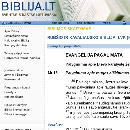
2026 08 10 Pirmad.
apie projektą
apie svetainę
medis
BIBLIJOS SKAITYMAS
Apie Bibliją
Lietuviški vertimai
RUBŠIO IR KAVALIAUSKO BIBLIJA, LVK (kat
Kaip skaityti Bibliją
Kaip įsigyti Bibliją
Evangelija pagal Matą
Tekstų palyginimas
EVANGELIJA PAGAL MATĄ
Rodyklės ir teminė paieška
Palyginimai apie Dievo karalystę ž
Įvadai ir raktai
Mt 13
Palyginimo apie rauges aiškinimas
Žinynai ir žodynai
Komentarai
36
Paleidęs minias, Jėzus keliavo na
mums palyginimą apie rauges dirvoje“
Programos ir kursai
38
Homilijos
Sūnus.
Dirva – tai pasaulis. Gera sė
39
Kita medžiaga
Jas pasėjęs priešas – velnias. Pjūti
kaip surenkamos ir sudeginamos raugės
Biblija ir Bažnyčia
Sūnus išsiųs savo angelus, tie išrankio
Biblija ir gyvenimas
42
ir įmes juos į žioruojančią krosnį. 
Biblija ir teologija
teisieji spindės kaip saulė savo Tėvo k
IŠNAŠOS:
1
Mt 13,12: Žr. Lk 8,18 paaiškinimą.
Biblija.lt naujienos