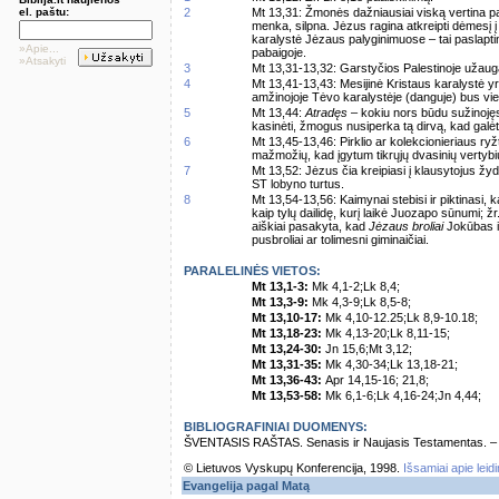
el. paštu:
2
Mt 13,31: Žmonės dažniausiai viską vertina pa
menka, silpna. Jėzus ragina atkreipti dėmesį į
karalystė Jėzaus palyginimuose – tai paslaptin
»Apie...
pabaigoje.
»Atsakyti
3
Mt 13,31-13,32: Garstyčios Palestinoje užauga
4
Mt 13,41-13,43: Mesijinė Kristaus karalystė yra 
amžinojoje Tėvo karalystėje (danguje) bus vieni
5
Mt 13,44:
Atradęs
– kokiu nors būdu sužinojęs
kasinėti, žmogus nusiperka tą dirvą, kad galėtų
6
Mt 13,45-13,46: Pirklio ar kolekcionieriaus ry
mažmožių, kad įgytum tikrųjų dvasinių vertybi
7
Mt 13,52: Jėzus čia kreipiasi į klausytojus žy
ST lobyno turtus.
8
Mt 13,54-13,56: Kaimynai stebisi ir piktinasi, 
kaip tylų dailidę, kurį laikė Juozapo sūnumi; ž
aiškiai pasakyta, kad
Jėzaus broliai
Jokūbas ir
pusbroliai ar tolimesni giminaičiai.
PARALELINĖS VIETOS:
Mt 13,1-3:
Mk 4,1-2;Lk 8,4;
Mt 13,3-9:
Mk 4,3-9;Lk 8,5-8;
Mt 13,10-17:
Mk 4,10-12.25;Lk 8,9-10.18;
Mt 13,18-23:
Mk 4,13-20;Lk 8,11-15;
Mt 13,24-30:
Jn 15,6;Mt 3,12;
Mt 13,31-35:
Mk 4,30-34;Lk 13,18-21;
Mt 13,36-43:
Apr 14,15-16; 21,8;
Mt 13,53-58:
Mk 6,1-6;Lk 4,16-24;Jn 4,44;
BIBLIOGRAFINIAI DUOMENYS:
ŠVENTASIS RAŠTAS. Senasis ir Naujasis Testamentas. – Vi
© Lietuvos Vyskupų Konferencija, 1998.
Išsamiai apie leid
Evangelija pagal Matą